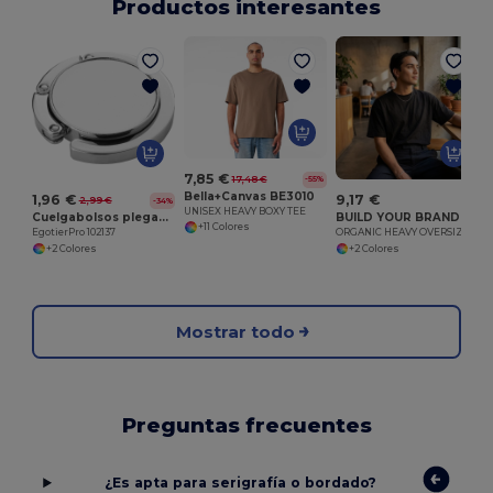
Productos interesantes
C
7,85 €
17,48 €
-55%
Bella+Canvas BE3010
1,96 €
9,17 €
2,99 €
-34%
UNISEX HEAVY BOXY TEE
Cuelgabolsos plegable "Atlantis"
BUILD YOUR BRAND BY102S
+11 Colores
EgotierPro 102137
ORGANIC HEAVY OVERSIZE TEE
+2 Colores
+2 Colores
Mostrar todo
Preguntas frecuentes
¿Es apta para serigrafía o bordado?