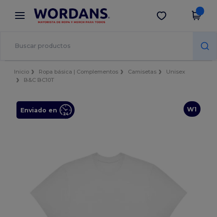
×
App de Wordans
Descargar app
¡Mejores precios en app!
Inicio
Ropa básica | Complementos
Camisetas
Unisex
B&C BC10T
W1
Enviado en