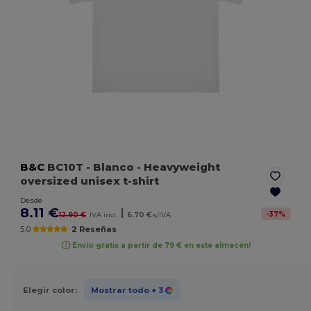
B&C
BC10T
- Blanco
- Heavyweight
oversized unisex t-shirt
Desde
8.11 €
|
-
37
%
12.90 €
IVA incl.
6.70 €
s/IVA
5.0
2 Reseñas
Envío gratis a partir de 79 € en este almacén!
Elegir color:
Mostrar todo
+ 3