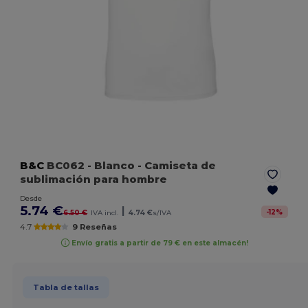
B&C
BC062
- Blanco
- Camiseta de
sublimación para hombre
Desde
5.74 €
|
-
12
%
6.50 €
IVA incl.
4.74 €
s/IVA
4.7
9 Reseñas
Envío gratis a partir de 79 € en este almacén!
Tabla de tallas