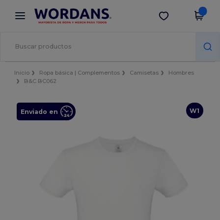
×
App de Wordans
Descargar app
¡Mejores precios en app!
Inicio
Ropa básica | Complementos
Camisetas
Hombres
B&C BC062
W1
Enviado en