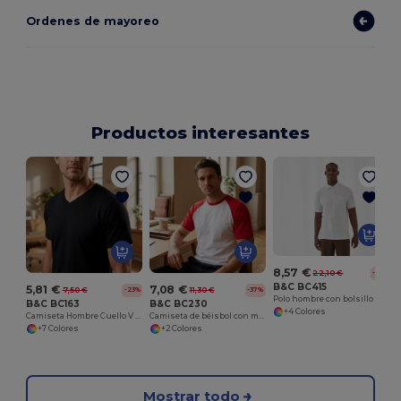
Ordenes de mayoreo
Productos interesantes
8,57 €
22,10 €
-61%
B&C BC415
5,81 €
7,08 €
7,50 €
11,30 €
-23%
-37%
Polo hombre con bolsillo
B&C BC163
B&C BC230
+4 Colores
Camiseta Hombre Cuello V 100% Algodón
Camiseta de béisbol con manga raglán en contraste
+7 Colores
+2 Colores
Mostrar todo