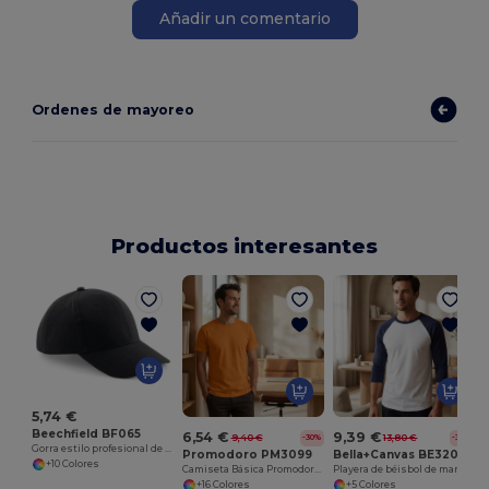
Añadir un comentario
Ordenes de mayoreo
Productos interesantes
5,74 €
Beechfield BF065
6,54 €
9,39 €
9,40 €
13,80 €
-30%
-32%
Gorra estilo profesional de 6 paneles
Promodoro PM3099
Bella+Canvas BE3200
+10 Colores
Camiseta Básica Promodoro para Todas las Estaciones
Playera de béisbol de manga 3/4
+16 Colores
+5 Colores