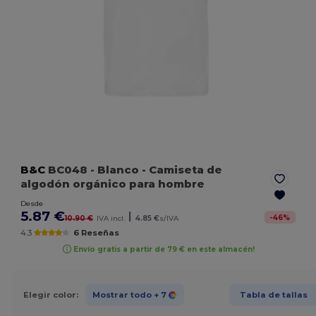
B&C
BC048
- Blanco
- Camiseta de
algodón orgánico para hombre
Desde
5.87 €
|
-
46
%
10.90 €
IVA incl.
4.85 €
s/IVA
4.3
6 Reseñas
Envío gratis a partir de 79 € en este almacén!
Elegir color:
Mostrar todo
+ 7
Tabla de tallas