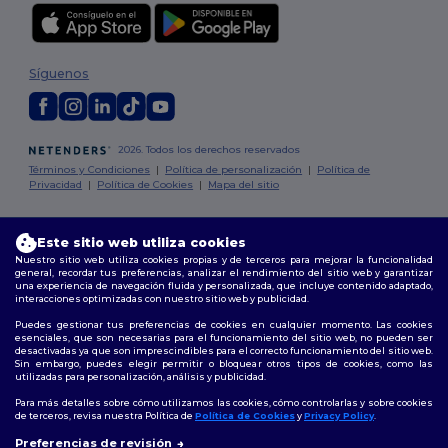
Síguenos
2026. Todos los derechos reservados
Términos y Condiciones
|
Política de personalización
|
Política de
Privacidad
|
Política de Cookies
|
Mapa del sitio
Madrid
|
Barcelona
|
Valencia
|
Seville
|
Zaragoza
|
Málaga
|
Murcia
|
Este sitio web utiliza cookies
Palma
|
Bilbao
|
Alicante
Nuestro sitio web utiliza cookies propias y de terceros para mejorar la funcionalidad
general, recordar tus preferencias, analizar el rendimiento del sitio web y garantizar
una experiencia de navegación fluida y personalizada, que incluye contenido adaptado,
interacciones optimizadas con nuestro sitio web y publicidad.
Puedes gestionar tus preferencias de cookies en cualquier momento. Las cookies
esenciales, que son necesarias para el funcionamiento del sitio web, no pueden ser
desactivadas ya que son imprescindibles para el correcto funcionamiento del sitio web.
Sin embargo, puedes elegir permitir o bloquear otros tipos de cookies, como las
utilizadas para personalización, análisis y publicidad.
Para más detalles sobre cómo utilizamos las cookies, cómo controlarlas y sobre cookies
de terceros, revisa nuestra Política de
Política de Cookies
y
Privacy Policy
.
👋
Hola
Preferencias de revisión