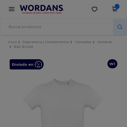
×
App de Wordans
Descargar app
¡Mejores precios en app!
Inicio
Ropa básica | Complementos
Camisetas
Hombres
B&C BC048
W1
Enviado en