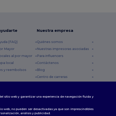
ayudarte
Nuestra empresa
yuda (FAQ)
Quiénes somos
por Mayor
Nuestras impresoras asociadas
ocales al por mayor
Para influencers
opa local
Contáctenos
es y reembolsos
Blog
Centro de carreras
 envío
omocionales
 del sitio web y garantizar una experiencia de navegación fluida y
tio web, no pueden ser desactivadas ya que son imprescindibles
sonalización, análisis y publicidad.