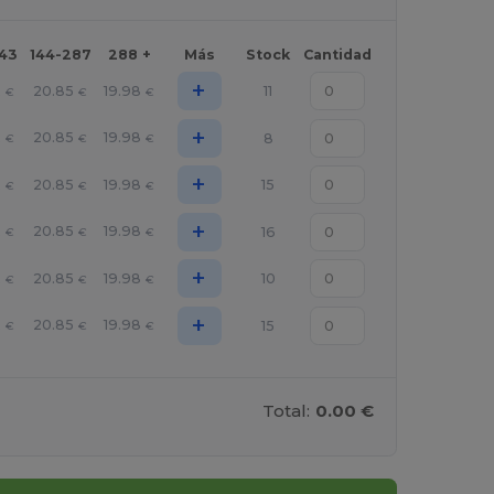
143
144-287
288 +
Más
Stock
Cantidad
+
2
20.85
19.98
11
€
€
€
+
2
20.85
19.98
8
€
€
€
+
2
20.85
19.98
15
€
€
€
+
2
20.85
19.98
16
€
€
€
+
2
20.85
19.98
10
€
€
€
+
2
20.85
19.98
15
€
€
€
Total:
0.00 €