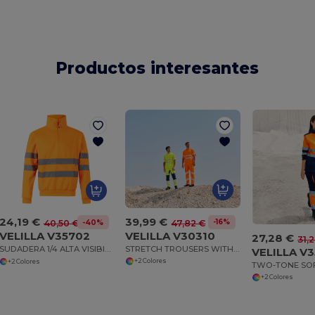
Productos interesantes
39,99 €
24,19 €
-16%
47,82 €
-40%
40,50 €
VELILLA V30310
VELILLA V35702
27,28 €
31,
STRETCH TROUSERS WITH KNEE PADS AND REFLECTIVE STRIPES
SUDADERA 1/4 ALTA VISIBILIDAD
VELILLA V
+2 Colores
+2 Colores
+2 Colores