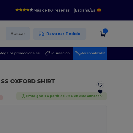
Más de 1K+ reseñas.
España
/
Es
Buscar
Rastrear Pedido
Regalos promocionales
Liquidación
¡Personalízalo!
 SS OXFORD SHIRT
Envío gratis a partir de 79 € en este almacén!
%