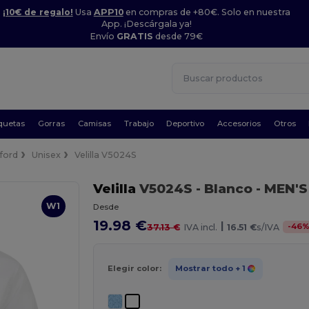
¡10€ de regalo!
Usa
APP10
en compras de +80€. Solo en nuestra
App. ¡Descárgala ya!
Envío
GRATIS
desde 79€
quetas
Gorras
Camisas
Trabajo
Deportivo
Accesorios
Otros
ford
Unisex
Velilla V5024S
Velilla
V5024S
- Blanco
- MEN'S
W1
Desde
19.98 €
|
-
46
37.13 €
IVA incl.
16.51 €
s/IVA
Elegir color:
Mostrar todo
+ 1