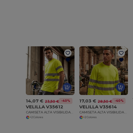
14,07 €
17,03 €
-40%
-40%
23,50 €
28,50 €
VELILLA V35612
VELILLA V35614
CAMISETA ALTA VISIBILIDAD COTON/POLIÉSTER
CAMISETA ALTA VISIBILIDAD COTON/POLIÉSTER LS
+2 Colores
+2 Colores