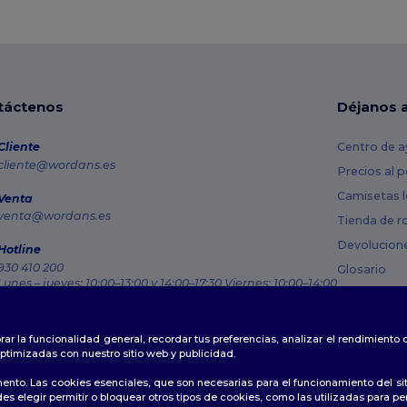
táctenos
Déjanos 
Cliente
Centro de a
cliente@wordans.es
Precios al 
Camisetas l
Venta
venta@wordans.es
Tienda de r
Devolucion
Hotline
930 410 200
Glosario
Lunes – jueves: 10:00–13:00 y 14:00–17:30 Viernes: 10:00–14:00
Métodos de
Rastreo de pedido
Códigos Pr
rar la funcionalidad general, recordar tus preferencias, analizar el rendimiento
ptimizadas con nuestro sitio web y publicidad.
ento. Las cookies esenciales, que son necesarias para el funcionamiento del si
s elegir permitir o bloquear otros tipos de cookies, como las utilizadas para per