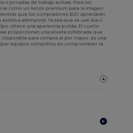
s o jornadas de trabajo activas. Para los
sirve como un lienzo premium para la imagen
ientras que los compradores B2C apreciarán
u estética atemporal. Ya sea que se use lisa o
po, ofrece una apariencia pulida. El cuello
pias proporcionan una silueta sofisticada que
s. Disponible para compra al por mayor, es una
uipar equipos completos sin comprometer la