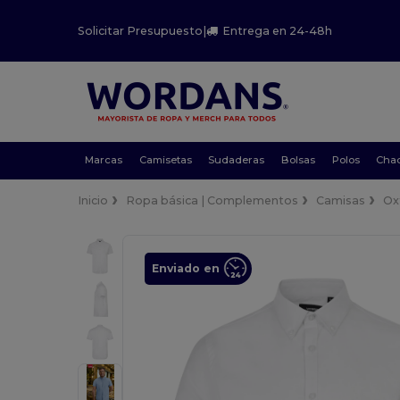
Solicitar Presupuesto
|
Entrega en 24-48h
Marcas
Camisetas
Sudaderas
Bolsas
Polos
Cha
Inicio
Ropa básica | Complementos
Camisas
Ox
Enviado en