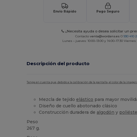
Envío Rápido
Pago Seguro
¿Necesita ayuda o desea solicitar un pr
Contacto
venta@wordans.es
O
930 410 
Lunes – jueves: 10:00–13:00 y 14:00–17:30 Viernes:
Descripción del producto
Tenga en cuenta que, debido a la calibración de la pantalla, el color de la imag
Mezcla de tejido
elástico
para mayor movilid
Diseño de cuello abotonado clásico
Construcción duradera de
algodón
y
poliést
Peso
267 g.