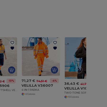
71,27 €
-4%
-13%
74,51 €
22 €
36,43 €
-13%
41,73 €
VELILLA V36007
35906
VELILLA V1064
4-IN-1 PARKA
TWO-TONE SOFTSHELL VEST
TWO-TONE SOFTSHELL JACKET
+2 Colores
+13 Colores