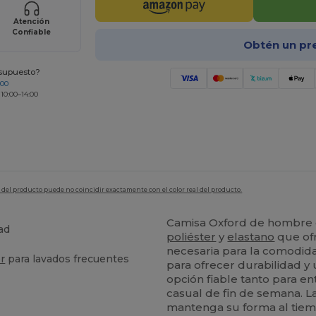
Atención
Confiable
Obtén un pr
esupuesto?
200
 10:00–14:00
en del producto puede no coincidir exactamente con el color real del producto.
Camisa Oxford de hombre 
ad
poliéster
y
elastano
que ofr
necesaria para la comodidad
er
para lavados frecuentes
para ofrecer durabilidad y 
opción fiable tanto para e
casual de fin de semana. L
mantenga su forma al tiem