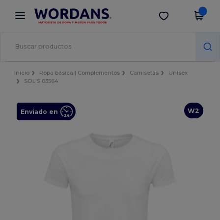
×
App de Wordans
Descargar app
¡Mejores precios en app!
Inicio
Ropa básica | Complementos
Camisetas
Unisex
SOL'S 03564
W2
Enviado en