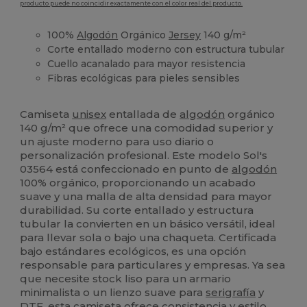
producto puede no coincidir exactamente con el color real del producto.
100%
Algodón
Orgánico
Jersey
140 g/m²
Corte entallado moderno con estructura tubular
Cuello acanalado para mayor resistencia
Fibras ecológicas para pieles sensibles
Orgánico
Alto stock
Personalizable
Orgánico
Orgánico
Camiseta
unisex
entallada de
algodón
orgánico
140 g/m² que ofrece una comodidad superior y
un ajuste moderno para uso diario o
personalización profesional. Este modelo Sol's
03564 está confeccionado en punto de
algodón
100% orgánico, proporcionando un acabado
suave y una malla de alta densidad para mayor
durabilidad. Su corte entallado y estructura
tubular la convierten en un básico versátil, ideal
para llevar sola o bajo una chaqueta. Certificada
bajo estándares ecológicos, es una opción
responsable para particulares y empresas. Ya sea
que necesite stock liso para un armario
minimalista o un lienzo suave para
serigrafía
y
DTF, esta camiseta ofrece consistencia y estilo.