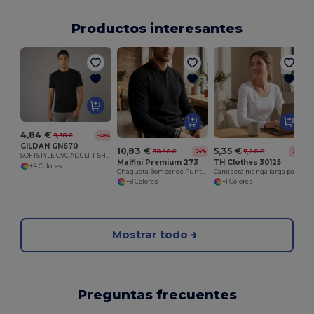
Productos interesantes
C
4,84 €
9,38 €
-48%
GILDAN GN670
10,83 €
5,35 €
30,40 €
7,20 €
-64%
-26%
SOFTSTYLE CVC ADULT T-SHIRT
Malfini Premium 273
TH Clothes 30125
+4 Colores
Chaqueta Bomber de Punto Jacquard con Rayas
Camiseta manga larga para mujer
+8 Colores
+1 Colores
Mostrar todo
Preguntas frecuentes