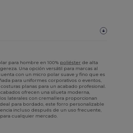
olar para hombre en 100%
poliéster
de alta
igereza. Una opción versátil para marcas al
uenta con un micro polar suave y fino que es
eñada para uniformes corporativos o eventos,
y costuras planas para un acabado profesional.
cabados ofrecen una silueta moderna,
llos laterales con cremallera proporcionan
deal para bordado, este forro personalizable
iencia incluso después de un uso frecuente,
 para cualquier mercado.