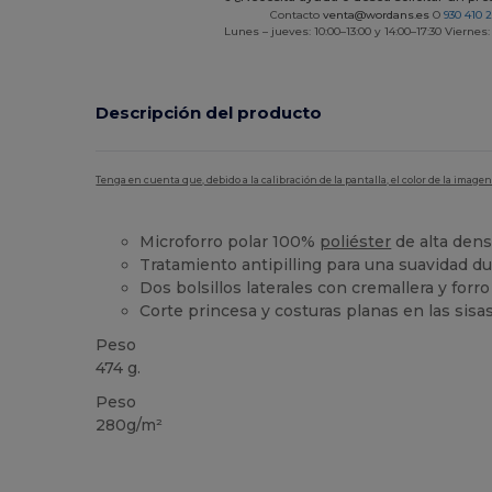
Contacto
venta@wordans.es
O
930 410 
Lunes – jueves: 10:00–13:00 y 14:00–17:30 Viernes:
Descripción del producto
Tenga en cuenta que, debido a la calibración de la pantalla, el color de la imag
Microforro polar 100%
poliéster
de alta dens
Tratamiento antipilling para una suavidad d
Dos bolsillos laterales con cremallera y forro
Corte princesa y costuras planas en las sisa
Peso
474 g.
Peso
280g/m²