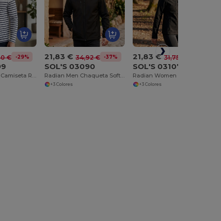
21,83 €
21,83 €
-29%
-37%
-31%
30 €
34,92 €
31,75 €
99
SOL'S 03090
SOL'S 03107
Matelot Lsl Men Camiseta Rayada De Manga Larga De Hombre
Radian Men Chaqueta Softshell De Hombre Con Cremallera
Radian Women Chaqueta Softshell De Mujer Con Cremallera
+3 Colores
+3 Colores