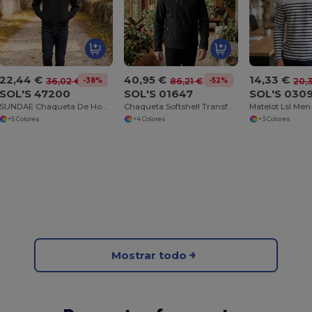
22,44 €
40,95 €
14,33 €
-38%
-52%
36,02 €
86,21 €
20,
SOL'S 47200
SOL'S 01647
SOL'S 030
SUNDAE Chaqueta De Hombre Con Cremallera
Chaqueta Softshell Transformable con Capucha y Mangas Desmontables
+5 Colores
+4 Colores
+3 Colores
Mostrar todo