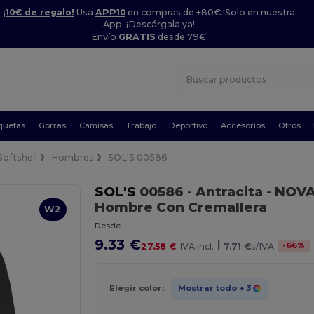
¡10€ de regalo!
Usa
APP10
en compras de +80€. Solo en nuestra
App. ¡Descárgala ya!
Envío
GRATIS
desde 79€
quetas
Gorras
Camisas
Trabajo
Deportivo
Accesorios
Otros
Softshell
Hombres
SOL'S 00586
SOL'S
00586
- Antracita
- NOVA
Hombre Con Cremallera
W2
Desde
9.33 €
|
-
66
%
27.58 €
IVA incl.
7.71 €
s/IVA
Elegir color:
Mostrar todo
+ 3