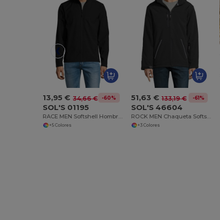
13,95 €
51,63 €
-60%
-61%
34,66 €
133,19 €
SOL'S 01195
SOL'S 46604
RACE MEN Softshell Hombre Con Cremallera
ROCK MEN Chaqueta Softshell Hombre Acolchada
+5 Colores
+3 Colores