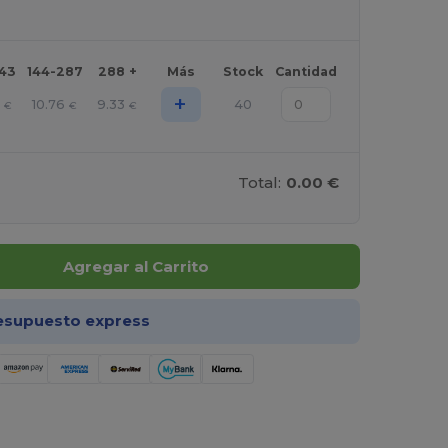
143
144-287
288 +
Más
Stock
Cantidad
+
10.76
9.33
40
€
€
€
Total:
0.00 €
Agregar al Carrito
esupuesto express