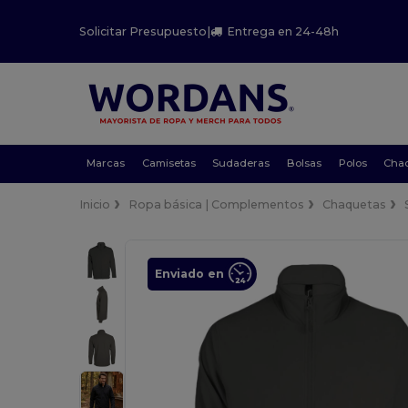
Solicitar Presupuesto
|
Entrega en 24-48h
Marcas
Camisetas
Sudaderas
Bolsas
Polos
Cha
Inicio
Ropa básica | Complementos
Chaquetas
Enviado en