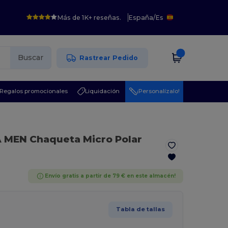
Más de 1K+ reseñas.
España
/
Es
Buscar
Rastrear Pedido
Regalos promocionales
Liquidación
¡Personalízalo!
 MEN Chaqueta Micro Polar
Envío gratis a partir de 79 € en este almacén!
Tabla de tallas