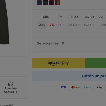
Talla
1-7
8-23
24-71
72-
17.94
16.50
14.35
12.91
2XL
-19%
€
€
€
Selecciones:
0
ara tus productos
Obtén un pr
Atención
Confiable
esupuesto?