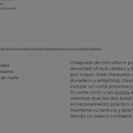
200
 10:00–14:00
en del producto puede no coincidir exactamente con el color real del producto.
Chaqueta de microforro p
idad
densidad ofrece calidez y l
uradera
por mayor. Esta chaqueta c
 de malla
duradero y antipilling. Dis
s
incluye un corte princesa 
El corte corto y los
puños
a
mientras que los dos bolsi
almacenamiento práctico. I
mantiene su textura y apar
siendo un básico confiable