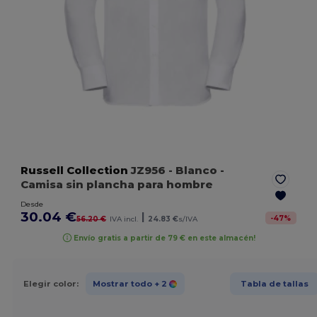
Russell Collection
JZ956
- Blanco
-
Camisa sin plancha para hombre
Desde
30.04 €
|
-
47
%
56.20 €
IVA incl.
24.83 €
s/IVA
Envío gratis a partir de 79 € en este almacén!
Elegir color:
Mostrar todo
+ 2
Tabla de tallas