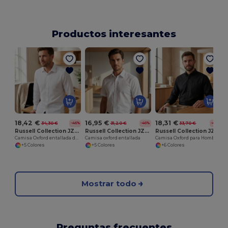
Productos interesantes
18,42 €
16,95 €
18,31 €
34,30 €
31,20 €
33,70 €
-46%
-46%
-46%
Russell Collection JZ922
Russell Collection JZ923
Russell Collection JZ932
Camisa Oxford entallada de hombre con cuello italiano
Camisa oxford entallada
Camisa Oxford para Hombre
+5 Colores
+5 Colores
+6 Colores
Mostrar todo
Preguntas frecuentes