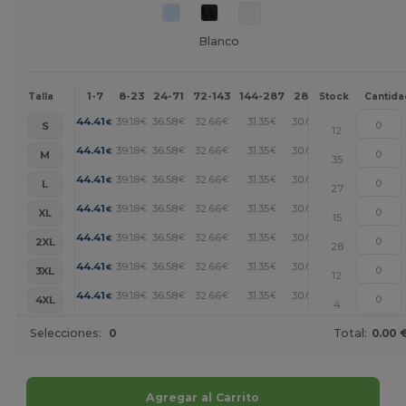
Blanco
1-7
8-23
24-71
72-143
144-287
288 +
Más
Talla
Stock
Cantida
+
44.41
39.18
36.58
32.66
31.35
30.04
€
€
€
€
€
€
S
12
+
44.41
39.18
36.58
32.66
31.35
30.04
€
€
€
€
€
€
M
35
+
44.41
39.18
36.58
32.66
31.35
30.04
€
€
€
€
€
€
L
27
+
44.41
39.18
36.58
32.66
31.35
30.04
€
€
€
€
€
€
XL
15
+
44.41
39.18
36.58
32.66
31.35
30.04
€
€
€
€
€
€
2XL
28
+
44.41
39.18
36.58
32.66
31.35
30.04
€
€
€
€
€
€
3XL
12
+
44.41
39.18
36.58
32.66
31.35
30.04
€
€
€
€
€
€
4XL
4
Selecciones:
0
Total:
0.00 
Agregar al Carrito