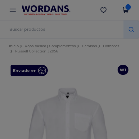
×
App de Wordans
Descargar app
¡Mejores precios en app!
Inicio
Ropa básica | Complementos
Camisas
Hombres
Russell Collection JZ956
W1
Enviado en