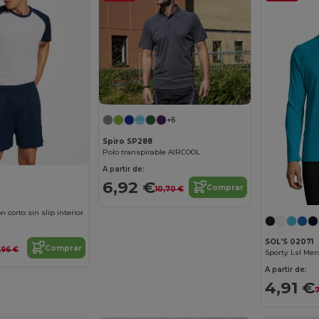
+6
Spiro SP288
Polo transpirable AIRCOOL
A partir de:
6,92 €
Comprar
10,70 €
corto sin slip interior
SOL'S 02071
Comprar
,96 €
A partir de:
4,91 €
7