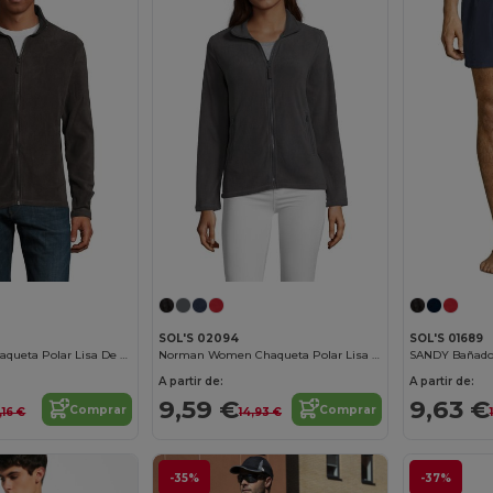
SOL'S 02094
SOL'S 01689
Norman Men Chaqueta Polar Lisa De Hombre
Norman Women Chaqueta Polar Lisa De Mujer
SANDY Bañado
A partir de:
A partir de:
9,59 €
9,63 €
Comprar
Comprar
,16 €
14,93 €
-35%
-37%