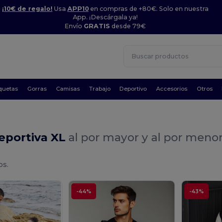
¡10€ de regalo!
Usa
APP10
en compras de +80€. Solo en nuestra
App. ¡Descárgala ya!
Envío
GRATIS
desde 79€
quetas
Gorras
Camisas
Trabajo
Deportivo
Accesorios
Otros
eportiva XL
al por mayor y al por meno
os.
-44%
-43%