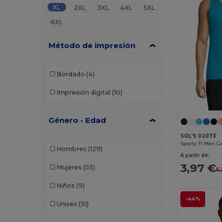
XL
2XL
3XL
4XL
5XL
6XL
Método de impresión
Bordado
(4)
Impresión digital
(10)
Género - Edad
SOL'S 02073
Hombres
(129)
A partir de:
3,97 €
Mujeres
(55)
5
Niños
(9)
-44%
Unisex
(51)