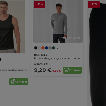
-53%
-42%
¡Personalízalo!
+2
B&C ID1LS
Polo de Manga Larga para Hombre con Cuello Plano
A partir de:
9,29 €
Camiseta de tirantes deportiva para hombre Aruba JK903
Comprar
19,60 €
Comprar