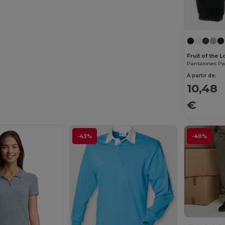
Fruit of the
A partir de:
10,48
€
-43%
-40%