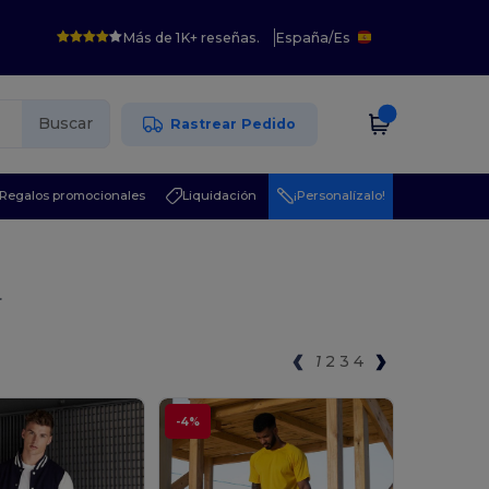
Más de 1K+ reseñas.
España
/
Es
Buscar
Rastrear Pedido
Regalos promocionales
Liquidación
¡Personalízalo!
r
1
2
3
4
-4%