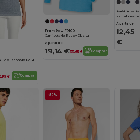
Build Your B
Pantalones par
A partir de:
12,45
Front Row FR100
Camiseta de Rugby Clásica
€
A partir de:
19,14 €
Comprar
33,65 €
Paname Women Polo Jaspeado De Mujer
Comprar
2,99 €
-50%