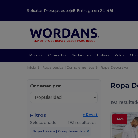
Solicitar Presupuesto
|
Entrega en 24-48h
Marcas
Camisetas
Sudaderas
Bolsas
Polos
Cha
Inicio
Ropa básica | Complementos
Ropa Deportiva
Ropa D
Ordenar por
193 resultad
Filtros
« Reset
-46%
Seleccionado
193 resultados.
Ropa básica | Complementos