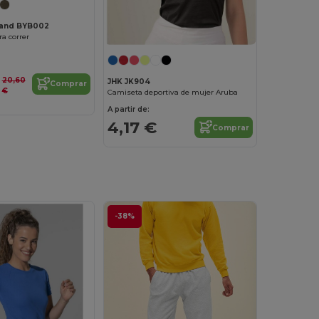
rand BYB002
a correr
20,60
JHK JK904
Comprar
€
Camiseta deportiva de mujer Aruba
A partir de:
4,17 €
Comprar
-38%