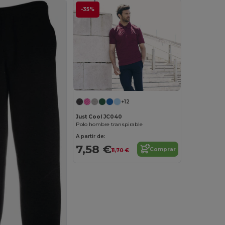
-35%
+12
Just Cool JC040
Polo hombre transpirable
A partir de:
7,58 €
Comprar
11,70 €