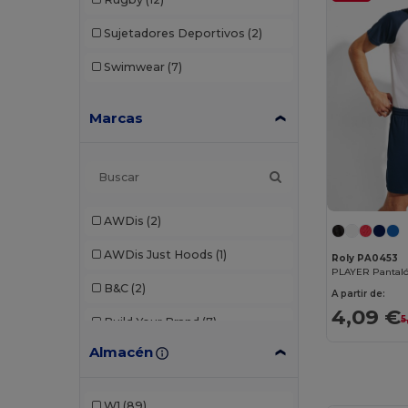
Sujetadores Deportivos
(2)
Swimwear
(7)
Marcas
AWDis
(2)
AWDis Just Hoods
(1)
Roly PA0453
PLAYER Pantalón 
B&C
(2)
A partir de:
4,09 €
5
Build Your Brand
(7)
Almacén
Finden & Hales
(3)
Front row
(10)
W1
(89)