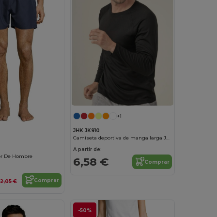
+1
JHK JK910
Camiseta deportiva de manga larga JK910
A partir de:
r De Hombre
6,58 €
Comprar
Comprar
12,05 €
-50%