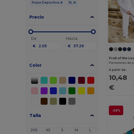
Ropa Deportiva
XL
Precio
De
Hasta
€
€
Fruit of the 
Pantalones de j
Color
A partir de:
10,48
€
-26%
Talla
2XS
XS
S
M
L