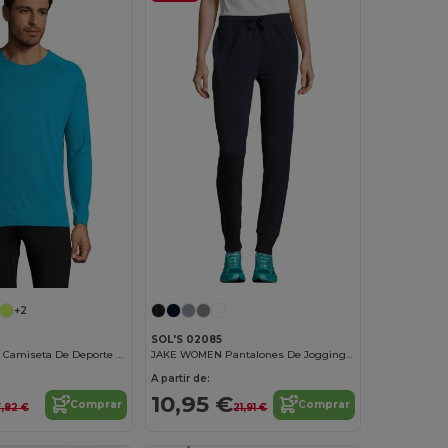
+2
SOL'S 02085
Sporty Lsl Men Camiseta De Deporte De Manga Larga De Hombre
JAKE WOMEN Pantalones De Jogging De Mujer Con Corte Ajustado
A partir de:
10,95 €
Comprar
Comprar
,82 €
21,91 €