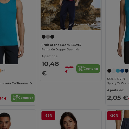
¡Personalízalo!
Fruit of the Loom SC293
Pantalón Jogger Open Hem
A partir de:
10,48
19,30
Comprar
+4
€
€
SOL'S 02117
Sporty Tt Men Camiseta De Tirantes De Deporte De Hombre
A partir de:
2,05 €
Comprar
,34 €
-36%
-20%