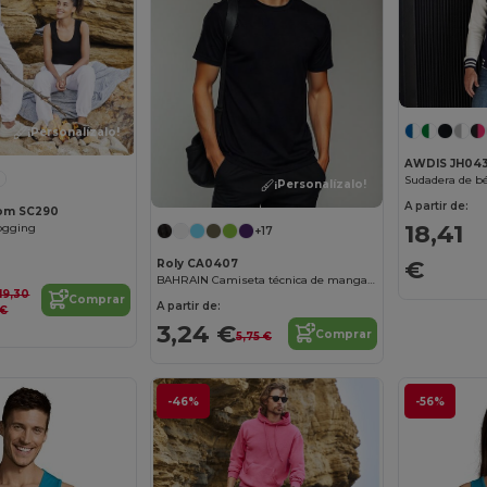
¡Personalízalo!
AWDIS JH04
Sudadera de bé
¡Personalízalo!
A partir de:
Loom SC290
18,41
ogging
+17
€
Roly CA0407
BAHRAIN Camiseta técnica de manga corta ranglán
19,30
Comprar
A partir de:
€
3,24 €
Comprar
5,75 €
-46%
-56%