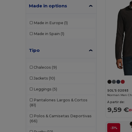
Made in options
Made in Europe
(1)
Made in Spain
(1)
Tipo
Chalecos
(9)
Jackets
(10)
Leggings
(5)
SOL'S 02093
Pantalones Largos & Cortos
A partir de:
(81)
9,59 €
17
Polos & Camisetas Deportivas
(66)
-31%
Rugby
(12)