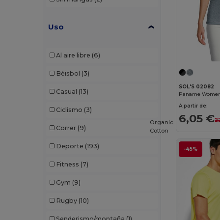
Uso
Al aire libre
(6)
Béisbol
(3)
SOL'S 02082
Casual
(13)
A partir de:
Ciclismo
(3)
6,05 €
2
Organic
Correr
(9)
Cotton
Deporte
(193)
-45%
Fitness
(7)
Gym
(9)
Rugby
(10)
Senderismo/montaña
(1)