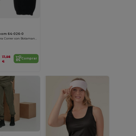
 Loom 64-026-0
Pantalones Para Correr con Botamangas Elásticas
17,98
Comprar
€