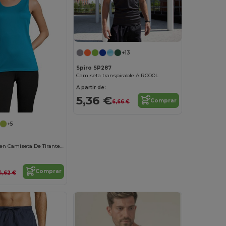
+13
Spiro SP287
Camiseta transpirable AIRCOOL
A partir de:
5,36 €
Comprar
6,66 €
+5
Sporty Tt Women Camiseta De Tirantes De Deporte De Mujer
Comprar
4,62 €