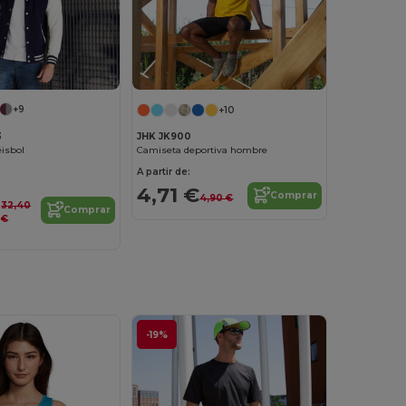
+9
+10
3
JHK JK900
isbol
Camiseta deportiva hombre
A partir de:
4,71 €
Comprar
4,90 €
32,40
Comprar
€
-19%