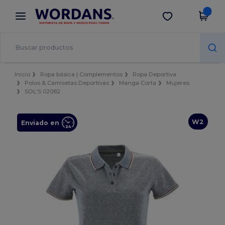
×
App de Wordans
Descargar app
¡Mejores precios en app!
Inicio
Ropa básica | Complementos
Ropa Deportiva
Polos & Camisetas Deportivas
Manga Corta
Mujeres
SOL'S 02082
W2
Enviado en