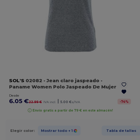
SOL'S
02082
- Jean claro jaspeado
-
Paname Women Polo Jaspeado De Mujer
Desde
6.05 €
|
-
74
%
22.99 €
IVA incl.
5.00 €
s/IVA
Envío gratis a partir de 79 € en este almacén!
Elegir color:
Mostrar todo
+ 1
Tabla de tallas