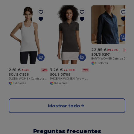
22,85 €
29,29 €
-22%
SOL'S 02101
BARRY WOMEN Camisa De Denim De Mujer
+1 Colores
2,81 €
7,26 €
3,53 €
22,08 €
-40%
-70%
SOL'S 01826
SOL'S 01709
JUSTIN WOMEN Camiseta Espalda Nadador
PHOENIX WOMEN Polo Mujer Algodón Elastano
+3 Colores
+6 Colores
Mostrar todo
Preguntas frecuentes