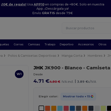
¡10€ de regalo!
Usa
APP10
en compras de +80€. Solo en nuestra
App. ¡Descárgala ya!
Envío
GRATIS
desde 79€
quetas
Gorras
Camisas
Trabajo
Deportivo
Accesorios
Otros
va
Polos & Camisetas Deportivas
Manga Corta
Hombres
J
JHK
JK900
- Blanco
- Camiseta
W1
Desde
4.71 €
|
4.90 €
IVA incl.
3.89 €
s/IVA
Elegir color:
Mostrar todo
+ 15