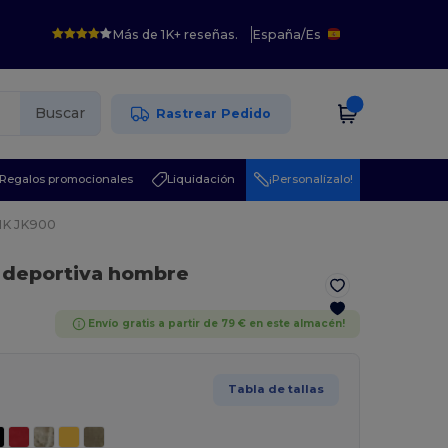
Más de 1K+ reseñas.
España
/
Es
Buscar
Rastrear Pedido
Regalos promocionales
Liquidación
¡Personalízalo!
HK JK900
 deportiva hombre
Envío gratis a partir de 79 € en este almacén!
Tabla de tallas