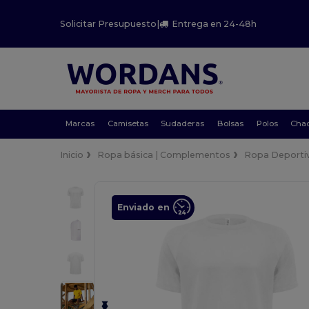
Solicitar Presupuesto
|
Entrega en 24-48h
Marcas
Camisetas
Sudaderas
Bolsas
Polos
Cha
Inicio
Ropa básica | Complementos
Ropa Deporti
Enviado en