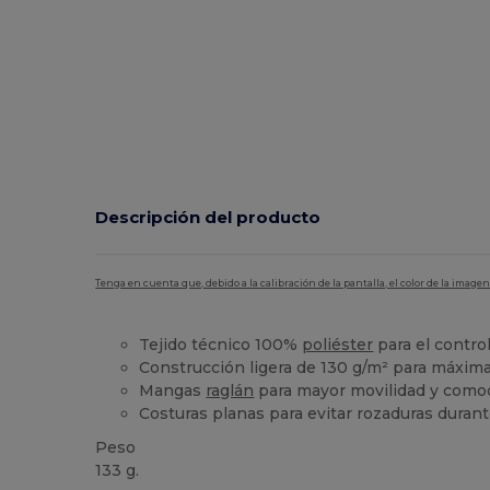
Descripción del producto
Tenga en cuenta que, debido a la calibración de la pantalla, el color de la imag
Tejido técnico 100%
poliéster
para el contro
Construcción ligera de 130 g/m² para máxima
Mangas
raglán
para mayor movilidad y como
Costuras planas para evitar rozaduras duran
Peso
133 g.