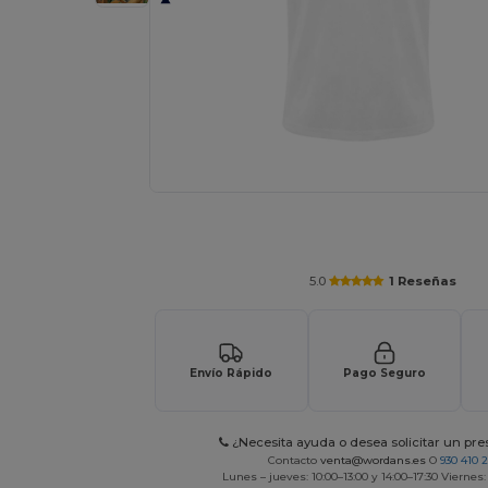
Solicita una cotización personalizada p
5.0
1 Reseñas
Envío Rápido
Pago Seguro
¿Necesita ayuda o desea solicitar un pr
Contacto
venta@wordans.es
O
930 410 
Lunes – jueves: 10:00–13:00 y 14:00–17:30 Viernes: