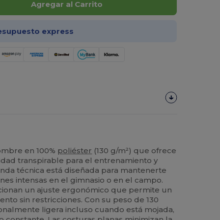
Agregar al Carrito
esupuesto express
hombre en 100%
poliéster
(130 g/m²) que ofrece
idad transpirable para el entrenamiento y
enda técnica está diseñada para mantenerte
ones intensas en el gimnasio o en el campo.
ionan un ajuste ergonómico que permite un
to sin restricciones. Con su peso de 130
onalmente ligera incluso cuando está mojada,
 constante. Las costuras planas minimizan la