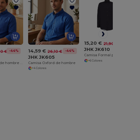
15,20 €
-31%
21,90 €
JHK JK610
14,59 €
-44%
-44%
60 €
26,10 €
Camisa Formal para hombre JK610
JHK JK605
+6 Colores
Camisa Oxford de hombre JK600
Camisa Oxford de hombre
+4 Colores