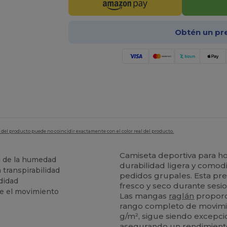
Obtén un pr
en del producto puede no coincidir exactamente con el color real del producto.
Camiseta deportiva para 
l de la humedad
durabilidad ligera y comod
 transpirabilidad
pedidos grupales. Esta pr
didad
fresco y seco durante sesi
te el movimiento
Las mangas
raglán
proporc
rango completo de movimien
g/m², sigue siendo excepci
asegurando un rendimiento