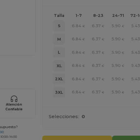
Talla
1-7
8-23
24-71
72-
6.84
6.37
5.90
5.43
S
€
€
€
6.84
6.37
5.90
5.43
M
€
€
€
6.84
6.37
5.90
5.43
L
€
€
€
6.84
6.37
5.90
5.43
XL
ara tus productos
€
€
€
6.84
6.37
5.90
5.43
2XL
€
€
€
6.84
6.37
5.90
5.43
3XL
€
€
€
Atención
Confiable
Selecciones:
0
esupuesto?
200
 10:00–14:00