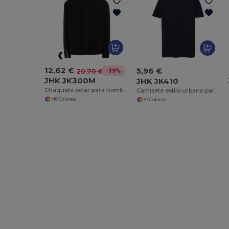
12,62 €
5,96 €
-39%
20,70 €
JHK JK300M
JHK JK410
Chaqueta polar para hombre JK300M
Camiseta estilo urbano para hombre
+10 Colores
+3 Colores