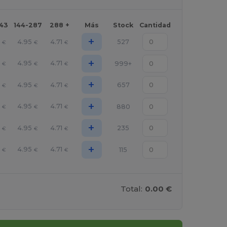
143
144-287
288 +
Más
Stock
Cantidad
+
4.95
4.71
527
€
€
€
+
4.95
4.71
999+
€
€
€
+
4.95
4.71
657
€
€
€
+
4.95
4.71
880
€
€
€
+
4.95
4.71
235
€
€
€
+
4.95
4.71
115
€
€
€
Total:
0.00 €