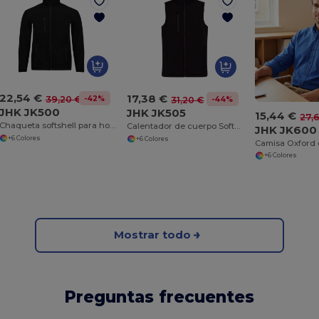
22,54 €
17,38 €
-42%
39,20 €
-44%
31,20 €
JHK JK500
JHK JK505
15,44 €
27,
Chaqueta softshell para hombre JK500
Calentador de cuerpo Softshell
JHK JK600
+6 Colores
+6 Colores
+6 Colores
Mostrar todo
Preguntas frecuentes