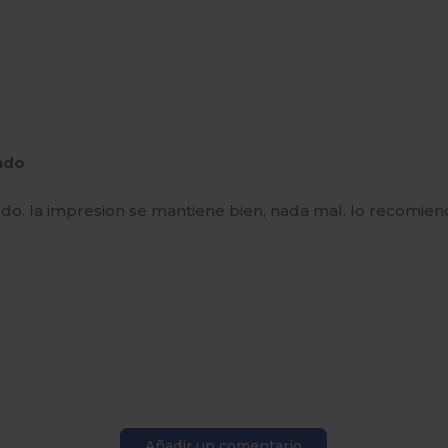
endo
ado. la impresion se mantiene bien, nada mal. lo recomie
Añadir un comentario