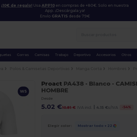
¡10€ de regalo!
Usa
APP10
en compras de +80€. Solo en nuestra
App. ¡Descárgala ya!
Envío
GRATIS
desde 79€
quetas
Gorras
Camisas
Trabajo
Deportivo
Accesorios
Otros
va
Polos & Camisetas Deportivas
Manga Corta
Hombres
P
Proact
PA438
- Blanco
- CAMIS
HOMBRE
W5
Desde
5.02 €
|
-
54
%
10.81 €
IVA incl.
4.15 €
s/IVA
Elegir color:
Mostrar todo
+ 22