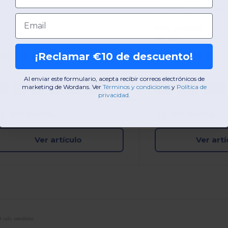
Email
100% poliéster
140 gsm
¡Reclamar €10 de descuento!
Al enviar este formulario, acepta recibir correos electrónicos de
marketing de Wordans. Ver
​
Términos y condiciones
​
y
Política de
XS
S
M
L
XL
2XL
6/8
8/10
10/12
privacidad
.
W5
Francia
W5
Francia
Ver artículo
Ver artí
 uds. vendidas