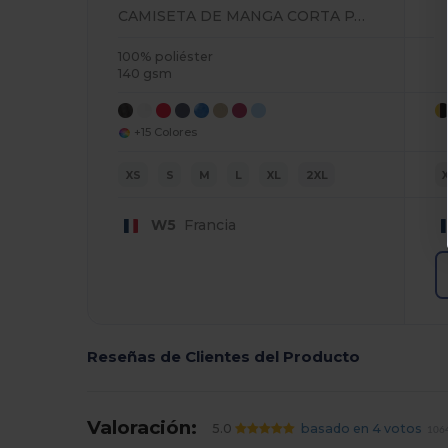
CAMISETA DE MANGA CORTA PARA HOMBRE
100% poliéster
140 gsm
+15 Colores
XS
S
M
L
XL
2XL
W5
Francia
Reseñas de Clientes del Producto
Valoración:
5.0
basado en 4 votos
1064