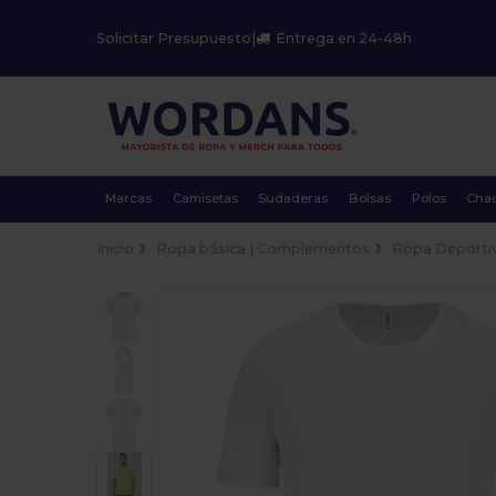
Solicitar Presupuesto
|
Entrega en 24-48h
Marcas
Camisetas
Sudaderas
Bolsas
Polos
Cha
Inicio
Ropa básica | Complementos
Ropa Deporti