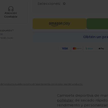
Selecciones:
0
Atención
Confiable
esupuesto?
200
Obtén un pr
 10:00–14:00
en del producto puede no coincidir exactamente con el color real del producto.
Camiseta deportiva de man
poliéster
de secado rápido,
rendimiento y personalizac
o