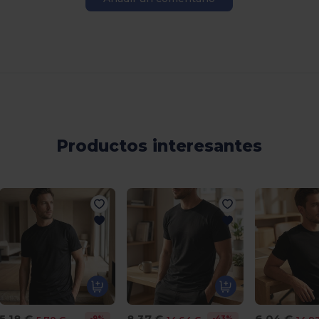
Productos interesantes
5,18 €
8,37 €
6,04 €
-9%
-43%