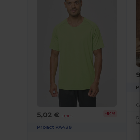
P
5,02 €
-54%
10,81 €
D
1
Proact PA438