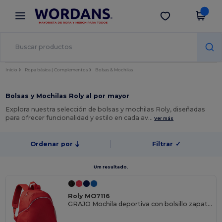
×
App de Wordans
Descargar app
¡Mejores precios en app!
Inicio
Ropa básica | Complementos
Bolsas & Mochilas
Bolsas y Mochilas Roly al por mayor
Explora nuestra selección de bolsas y mochilas Roly, diseñadas
para ofrecer funcionalidad y estilo en cada av…
Ver más
Ordenar por
Filtrar
✓
Um resultado.
Roly MO7116
GRAJO Mochila deportiva con bolsillo zapatero rígido de PVC extraíble