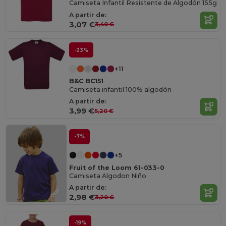
Camiseta Infantil Resistente de Algodón 155g
A partir de:
3,07 €
3,40 €
-23%
+11
B&C BC151
Camiseta infantil 100% algodón
A partir de:
3,99 €
5,20 €
-7%
+5
Fruit of the Loom 61-033-0
Camiseta Algodon Niño
A partir de:
2,98 €
3,20 €
-19%