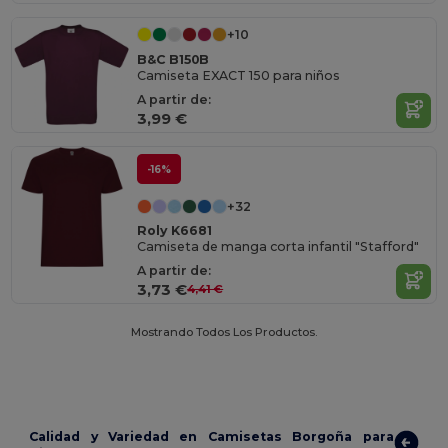
+10
B&C B150B
Camiseta EXACT 150 para niños
A partir de:
3,99 €
-16%
+32
Roly K6681
Camiseta de manga corta infantil "Stafford"
A partir de:
3,73 €
4,41 €
Mostrando Todos Los Productos.
Calidad y Variedad en Camisetas Borgoña para