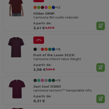
+12
Gildan GN181
Camiseta 180 cuello redondo
A partir de:
3,41 €
4,20 €
-17%
+16
Fruit of the Loom SC231
Camiseta infantil Value Weight
A partir de:
2,98 €
3,60 €
+19
Just Cool JC001J
camiseta neoteric™ transpirable niño
A partir de:
6,31 €