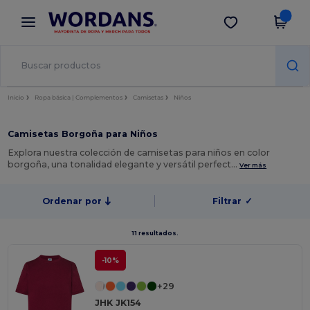
×
App de Wordans
Descargar app
¡Mejores precios en app!
Inicio
Ropa básica | Complementos
Camisetas
Niños
Camisetas Borgoña para Niños
Explora nuestra colección de camisetas para niños en color
borgoña, una tonalidad elegante y versátil perfect…
Ver más
Ordenar por
Filtrar
✓
11 resultados.
-10%
+29
JHK JK154