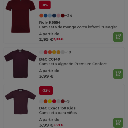
-11%
+24
Roly K6554
Camiseta de manga corta infantil "Beagle"
A partir de:
2,95 €
3,33 €
+10
B&C CG149
Camiseta Algodón Premium Confort
A partir de:
3,99 €
-32%
+9
B&C Exact 150 Kids
Camiseta para niños
A partir de:
3,99 €
5,91 €