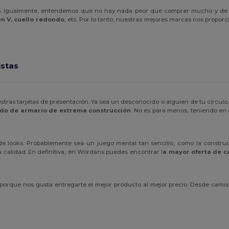
o. Igualmente, entendemos que no hay nada peor que comprar mucho y de m
n V, cuello redondo
, etc. Por lo tanto, nuestras mejores marcas nos proporc
istas
ras tarjetas de presentación. Ya sea un desconocido o alguien de tu círculo
ndo de armario de extrema construcción
. No es para menos, teniendo en
looks. Probablemente sea un juego mental tan sencillo, como la construcc
calidad. En definitiva, en Wordans puedes encontrar l
a mayor oferta de c
o porque nos gusta entregarte el mejor producto al mejor precio. Desde cami