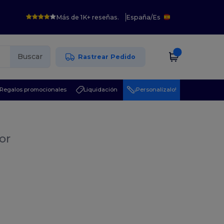
Más de 1K+ reseñas.
España
/
Es
Buscar
Rastrear Pedido
Regalos promocionales
Liquidación
¡Personalízalo!
or