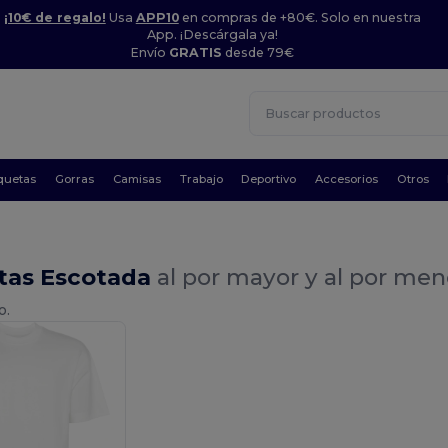
¡10€ de regalo!
Usa
APP10
en compras de +80€. Solo en nuestra
App. ¡Descárgala ya!
Envío
GRATIS
desde 79€
quetas
Gorras
Camisas
Trabajo
Deportivo
Accesorios
Otros
tas Escotada
al por mayor y al por men
o.