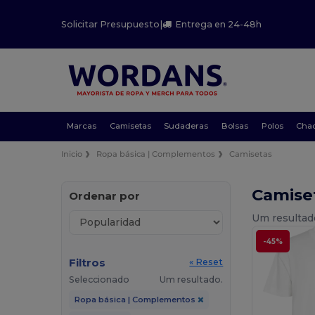
Solicitar Presupuesto
|
Entrega en 24-48h
Marcas
Camisetas
Sudaderas
Bolsas
Polos
Cha
Inicio
Ropa básica | Complementos
Camisetas
Camise
Ordenar por
Um resultad
-45%
Filtros
« Reset
Seleccionado
Um resultado.
Ropa básica | Complementos