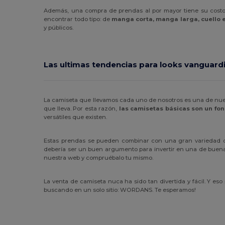
Además, una compra de prendas al por mayor tiene su cost
encontrar todo tipo: de
manga corta, manga larga, cuello e
y públicos.
Las ultimas tendencias para looks vanguard
La camiseta que llevamos cada uno de nosotros es una de nuest
que lleva. Por esta razón,
las camisetas básicas son un fo
versátiles que existen.
Estas prendas se pueden combinar con una gran variedad de 
debería ser un buen argumento para invertir en una de buena 
nuestra web y compruébalo tu mismo.
La venta de camiseta nuca ha sido tan divertida y fácil. Y es
buscando en un solo sitio: WORDANS. Te esperamos!