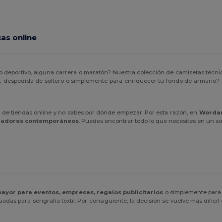
as online
 deportivo, alguna carrera o maratón? Nuestra colección de camisetas técni
 despedida de soltero o simplemente para enriquecer tu fondo de armario? 
de tiendas online y no sabes por dónde empezar. Por esta razón, en
Worda
eñadores contemporáneos
. Puedes encontrar todo lo que necesites en un sol
mayor para eventos, empresas, regalos publicitarios
o simplemente para 
adas para serigrafía textil. Por consiguiente, la decisión se vuelve más difíc