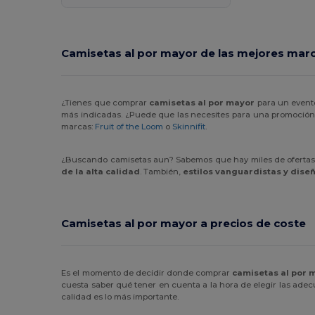
Camisetas al por mayor de las mejores marc
¿Tienes que comprar
camisetas al por mayor
para un evento
más indicadas. ¿Puede que las necesites para una promoción,
marcas:
Fruit of the Loom
o
Skinnifit
.
¿Buscando camisetas aun? Sabemos que hay miles de ofertas 
de la alta calidad
. También,
estilos vanguardistas y dis
Camisetas al por mayor a precios de coste
Es el momento de decidir donde comprar
camisetas al por 
cuesta saber qué tener en cuenta a la hora de elegir las adecu
calidad es lo más importante.