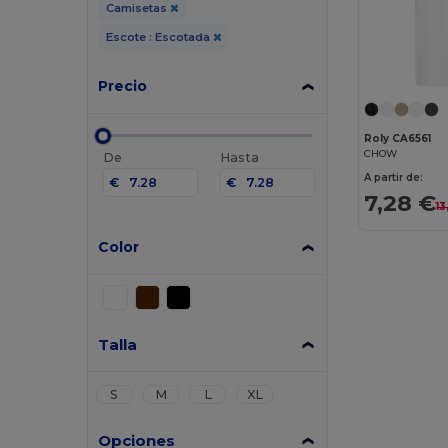
Camisetas
Escote : Escotada
Precio
Roly CA6561
CHOW
De
Hasta
A partir de:
€
€
7,28 €
13
Color
Talla
S
M
L
XL
Opciones