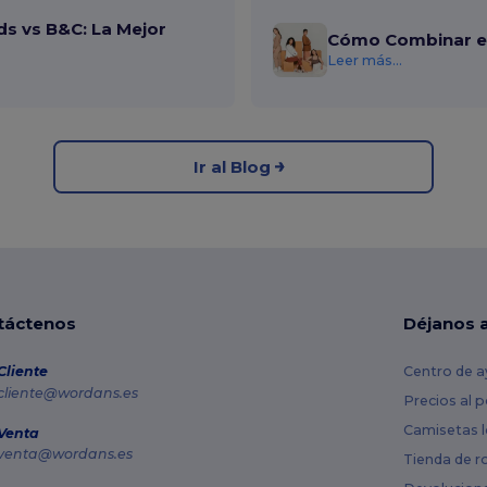
ds vs B&C: La Mejor
Cómo Combinar el
Leer más...
Ir al Blog
táctenos
Déjanos 
Cliente
Centro de a
cliente@wordans.es
Precios al 
Camisetas l
Venta
venta@wordans.es
Tienda de r