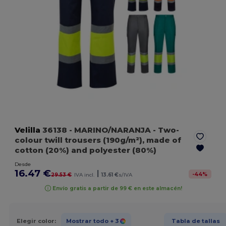
Velilla
36138
- MARINO/NARANJA
- Two-
colour twill trousers (190g/m²), made of
cotton (20%) and polyester (80%)
Desde
16.47 €
|
-
44
%
29.53 €
IVA incl.
13.61 €
s/IVA
Envío gratis a partir de 99 € en este almacén!
Elegir color:
Mostrar todo
+ 3
Tabla de tallas