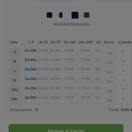
MARINO/NARANJA
1-7
8-23
24-71
72-143
144-287
288 +
Más
Talla
Stock
Cantida
+
24.35
21.49
20.06
17.91
17.19
16.47
€
€
€
€
€
€
S
169
+
24.35
21.49
20.06
17.91
17.19
16.47
€
€
€
€
€
€
M
500
+
24.35
21.49
20.06
17.91
17.19
16.47
€
€
€
€
€
€
L
500
+
24.35
21.49
20.06
17.91
17.19
16.47
€
€
€
€
€
€
XL
500
+
24.35
21.49
20.06
17.91
17.19
16.47
€
€
€
€
€
€
2XL
282
+
24.35
21.49
20.06
17.91
17.19
16.47
€
€
€
€
€
€
3XL
263
Selecciones:
0
Total:
0.00 
Agregar al Carrito