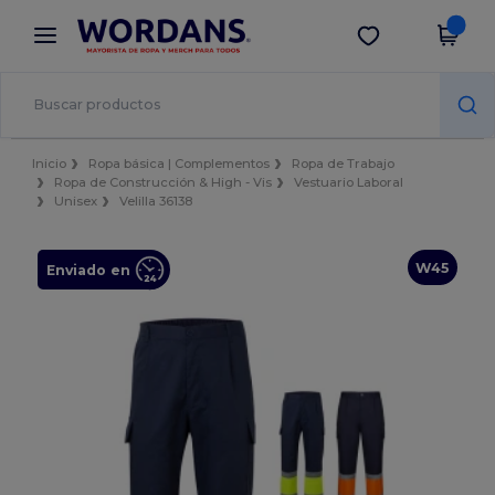
×
App de Wordans
Descargar app
¡Mejores precios en app!
Inicio
Ropa básica | Complementos
Ropa de Trabajo
Ropa de Construcción & High - Vis
Vestuario Laboral
Unisex
Velilla 36138
W45
Enviado en