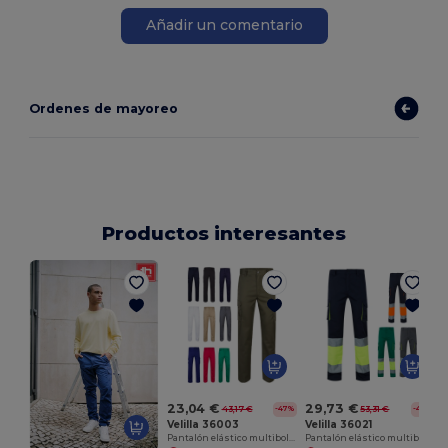
Añadir un comentario
Ordenes de mayoreo
Productos interesantes
23,04 €
29,73 €
43,17 €
53,31 €
-47%
-44%
Velilla 36003
Velilla 36021
Pantalón elástico multibolsillos (240g/m²) en algodón (46%), EME (38%) y poliéster (16%)
Pantalón elástico multibolsillos bicolor (240 g/m²), en algodón (46 %), EME (38 %) y poliéster (16 %)