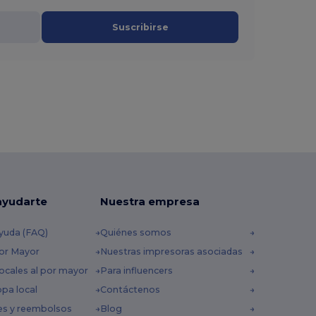
Suscribirse
ayudarte
Nuestra empresa
yuda (FAQ)
Quiénes somos
por Mayor
Nuestras impresoras asociadas
ocales al por mayor
Para influencers
opa local
Contáctenos
es y reembolsos
Blog