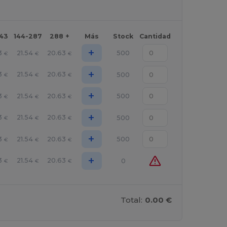
143
144-287
288 +
Más
Stock
Cantidad
+
3
21.54
20.63
500
€
€
€
+
3
21.54
20.63
500
€
€
€
+
3
21.54
20.63
500
€
€
€
+
3
21.54
20.63
500
€
€
€
+
3
21.54
20.63
500
€
€
€
+
3
21.54
20.63
0
€
€
€
Total:
0.00 €