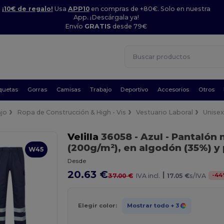
¡10€ de regalo!
Usa
APP10
en compras de +80€. Solo en nuestra
App. ¡Descárgala ya!
Envío
GRATIS
desde 79€
quetas
Gorras
Camisas
Trabajo
Deportivo
Accesorios
Otros
jo
Ropa de Construcción & High - Vis
Vestuario Laboral
Unise
Velilla
36058
- Azul
- Pantalón 
(200g/m²), en algodón (35%) y 
W45
Desde
20.63 €
|
-
44
37.00 €
IVA incl.
17.05 €
s/IVA
Elegir color:
Mostrar todo
+ 3