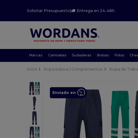
Solicitar Presupuesto
|
Entrega en 24-48h
Marcas
Camisetas
Sudaderas
Bolsas
Polos
Cha
Inicio
Ropa básica | Complementos
Ropa de Traba
Enviado en