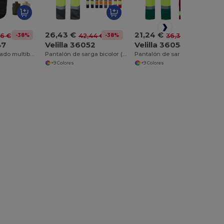
26,43 €
21,24 €
-38%
-38%
-42%
16 €
42,44 €
36,37 €
47
Velilla 36052
Velilla 36054
Chaleco acolchado multibolsillos (220g/m²), en poliéster (100%)
Pantalón de sarga bicolor (210 g/m²), forrado, multibolsillos, en algodón (20 %) y poliéster (80 %)
Pantalón de sarga multibolsillos bicolor (210 g/m²), en algodón (20 %) y poliéster (80 %)
+9 Colores
+9 Colores