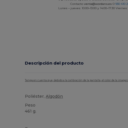
Contacto
venta@wordans.es
O
930 410 
Lunes – jueves: 10:00–13:00 y 14:00–17:30 Viernes:
Descripción del producto
Tenga en cuenta que, debido a la calibración de la pantalla, el color de la imag
Poliéster,
Algodón
Peso
461 g.
Personalizable
Alto stock