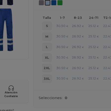
Talla
1-7
8-23
24-71
72-
30.50
26.92
25.12
22.4
S
€
€
€
30.50
26.92
25.12
22.4
M
€
€
€
30.50
26.92
25.12
22.4
L
€
€
€
30.50
26.92
25.12
22.4
XL
€
€
€
ara tus productos
30.50
26.92
25.12
22.4
2XL
€
€
€
30.50
26.92
25.12
22.4
3XL
€
€
€
Atención
Confiable
Selecciones:
0
esupuesto?