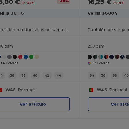
5,00 €
16,29 €
-38%
24,09 €
27,91 €
elilla 36116
Velilla 36004
Pantalón multibolsillos de sarga (200g/m²), en algodón (35%) y poliéster (65%)
00 gsm
200 gsm
+4 Colores
+7 Colores
34
36
38
40
42
44
34
36
38
40
W45
Portugal
W45
Portugal
Ver artículo
Ver artí