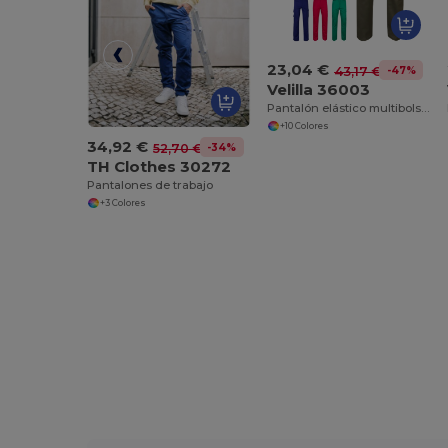
23,04 €
-47%
43,17 €
Velilla 36003
Pantalón elástico multibolsillos (240g/m²) en algodón (46%), EME (38%) y poliéster (16%)
+10 Colores
34,92 €
-34%
52,70 €
TH Clothes 30272
Pantalones de trabajo
+3 Colores