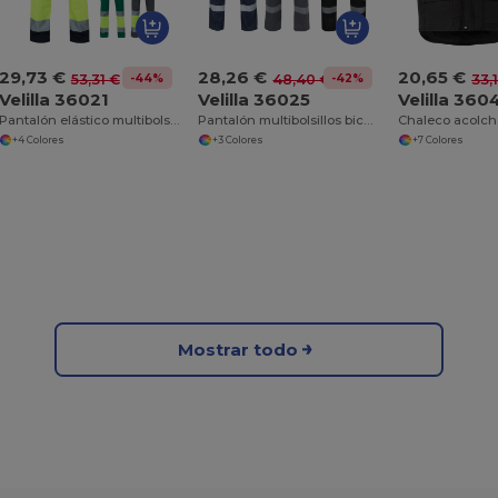
29,73 €
28,26 €
20,65 €
-44%
-42%
53,31 €
48,40 €
33,
Velilla 36021
Velilla 36025
Velilla 360
Pantalón elástico multibolsillos bicolor (240 g/m²), en algodón (46 %), EME (38 %) y poliéster (16 %)
Pantalón multibolsillos bicolor (210 g/m²), en algodón (20%) y poliéster (80%)
+4 Colores
+3 Colores
+7 Colores
Mostrar todo