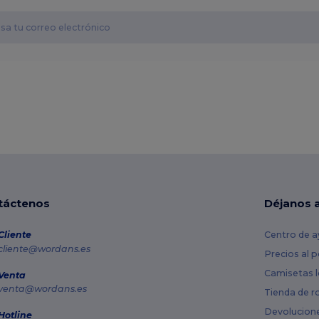
táctenos
Déjanos 
Cliente
Centro de a
cliente@wordans.es
Precios al 
Camisetas l
Venta
venta@wordans.es
Tienda de r
Devolucion
Hotline