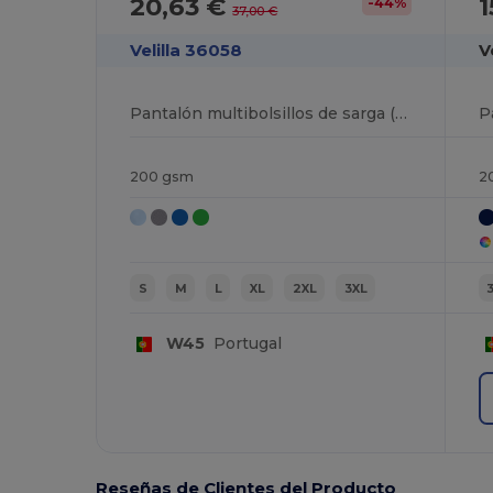
20,63 €
1
-44%
37,00 €
Velilla 36058
V
Pantalón multibolsillos de sarga (200g/m²), en algodón (35%) y poliéster (65%)
200 gsm
2
S
M
L
XL
2XL
3XL
W45
Portugal
Reseñas de Clientes del Producto