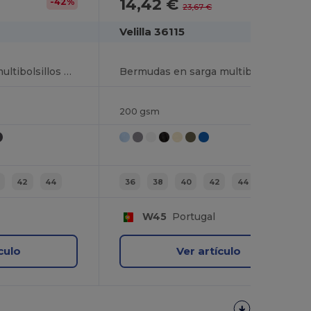
14,42 €
-42%
-39%
23,67 €
Velilla 36115
Pantalón de sarga multibolsillos bicolor (200g/m²), en algodón (35%) y poliéster (65%)
Bermudas en sarga multibolsillos (200g/m²), en algodón (35%) y poliéster (65%)
200 gsm
42
44
36
38
40
42
44
46
W45
Portugal
culo
Ver artículo