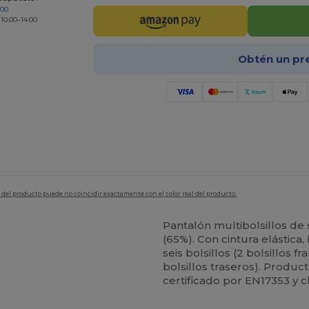
200
 10:00–14:00
Obtén un pr
en del producto puede no coincidir exactamente con el color real del producto.
Pantalón multibolsillos de
(65%). Con cintura elástica
seis bolsillos (2 bolsillos f
bolsillos traseros). Produ
certificado por EN17353 y 