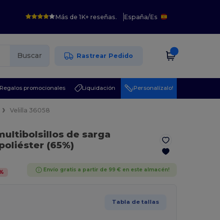
Más de 1K+ reseñas.
España
/
Es
Buscar
Rastrear Pedido
Regalos promocionales
Liquidación
¡Personalízalo!
x
Velilla 36058
multibolsillos de sarga
poliéster (65%)
Envío gratis a partir de 99 € en este almacén!
%
Tabla de tallas