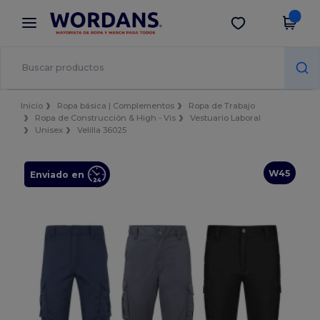
×
App de Wordans
Descargar app
¡Mejores precios en app!
Inicio
Ropa básica | Complementos
Ropa de Trabajo
Ropa de Construcción & High - Vis
Vestuario Laboral
Unisex
Velilla 36025
W45
Enviado en