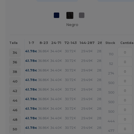
Negro
1-7
8-23
24-71
72-143
144-287
288 +
Más
Talla
Stock
Cantida
+
41.78
36.86
34.40
30.72
29.49
28.26
€
€
€
€
€
€
34
110
+
41.78
36.86
34.40
30.72
29.49
28.26
€
€
€
€
€
€
36
52
+
41.78
36.86
34.40
30.72
29.49
28.26
€
€
€
€
€
€
38
274
+
41.78
36.86
34.40
30.72
29.49
28.26
€
€
€
€
€
€
40
500
+
41.78
36.86
34.40
30.72
29.49
28.26
€
€
€
€
€
€
42
500
+
41.78
36.86
34.40
30.72
29.49
28.26
€
€
€
€
€
€
44
500
+
41.78
36.86
34.40
30.72
29.49
28.26
€
€
€
€
€
€
46
500
+
41.78
36.86
34.40
30.72
29.49
28.26
€
€
€
€
€
€
48
444
+
41.78
36.86
34.40
30.72
29.49
28.26
€
€
€
€
€
€
50
477