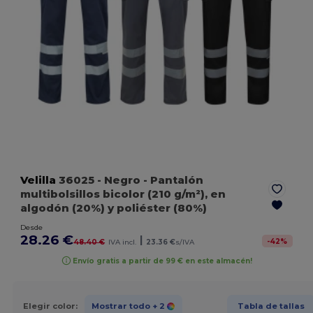
Velilla
36025
- Negro
- Pantalón
multibolsillos bicolor (210 g/m²), en
algodón (20%) y poliéster (80%)
Desde
28.26 €
|
-
42
%
48.40 €
IVA incl.
23.36 €
s/IVA
Envío gratis a partir de 99 € en este almacén!
Elegir color:
Mostrar todo
+ 2
Tabla de tallas