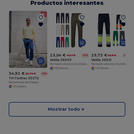
Productos interesantes
23,04 €
29,73 €
43,17 €
53,31 €
-47%
-44%
Velilla 36003
Velilla 36021
Pantalón elástico multibolsillos (240g/m²) en algodón (46%), EME (38%) y poliéster (16%)
Pantalón elástico multibolsillos bicolor (240 g/m²), en algodón (46 %), EME (38 %) y poliéster (16 %)
+10 Colores
+4 Colores
34,92 €
52,70 €
-34%
TH Clothes 30272
Pantalones de trabajo
+3 Colores
Mostrar todo