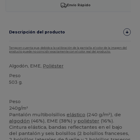
Envío Rápido
Descripción del producto
Tenga en cuenta que, debido a la calibración de la pantalla, el color de la imagen del
producto puede no coincidir exactamente con el color real del producto.
Algodón, EME,
Poliéster
Peso
503 g.
Personalizable
Alto stock
Peso
240g/m²
Pantalón multibolsillos
elástico
(240 g/m²), de
algodón
(46%), EME (38%) y
poliéster
(16%).
Cintura elástica, bandas reflectantes en el bajo
del pantalón y seis bolsillos (2 bolsillos franceses,
2 bolsillos laterales de fuelle y 2 bolsillos traseros