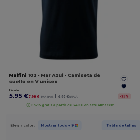
Malfini
102
- Mar Azul
- Camiseta de
cuello en V unisex
Desde
5.95 €
|
-
25
%
7.98 €
IVA incl.
4.92 €
s/IVA
Envío gratis a partir de 349 € en este almacén!
Elegir color:
Mostrar todo
+ 9
Tabla de tallas