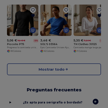
C
5,06 €
3,46 €
5,35 €
10,40 €
7,20 €
-51%
-26%
Piccolio P75
SOL'S 03564
TH Clothes 30125
Progreso ls camiseta unisex
Epic Camiseta Unisex Ajustada De Punto Liso Y Cuello Redondo
Camiseta manga larga para mujer
+8 Colores
+6 Colores
+1 Colores
Mostrar todo
Preguntas frecuentes
¿Es apta para serigrafía o bordado?