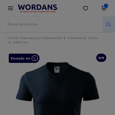
×
App de Wordans
Descargar app
¡Mejores precios en app!
Inicio
Ropa básica | Complementos
Camisetas
Unisex
Malfini 102
W8
Enviado en