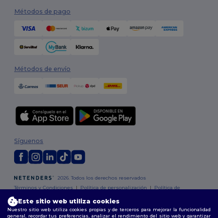
Métodos de pago
Métodos de envío
Síguenos
2026. Todos los derechos reservados
Términos y Condiciones
|
Política de personalización
|
Política de
Privacidad
|
Política de Cookies
|
Mapa del sitio
Este sitio web utiliza cookies
Nuestro sitio web utiliza cookies propias y de terceros para mejorar la funcionalidad
general, recordar tus preferencias, analizar el rendimiento del sitio web y garantizar
Madrid
|
Barcelona
|
Valencia
|
Seville
|
Zaragoza
|
Málaga
|
Murcia
|