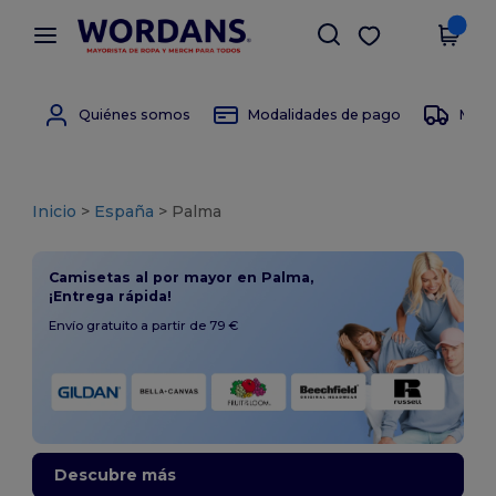
×
App de Wordans
Descargar app
¡Mejores precios en app!
Quiénes somos
Modalidades de pago
Moda
Inicio
>
España
> Palma
Camisetas al por mayor en Palma,
¡Entrega rápida!
Envío gratuito a partir de 79 €
Descubre más