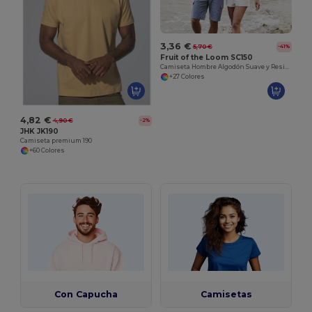
3,36 €
5,70 €
-41%
Fruit of the Loom SC150
Camiseta Hombre Algodón Suave y Resistente
+27 Colores
4,82 €
4,90 €
-2%
JHK JK190
Camiseta premium 190
+60 Colores
Con Capucha
Camisetas