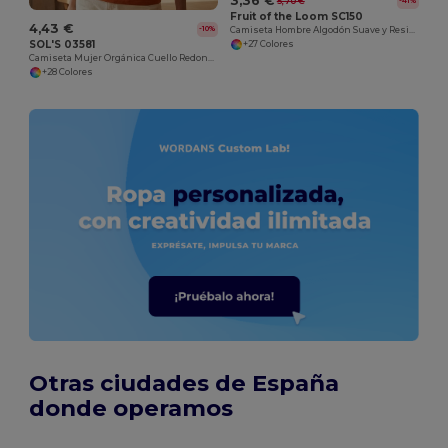
3,36 €
5,70 €
-41%
Fruit of the Loom SC150
4,43 €
-10%
Camiseta Hombre Algodón Suave y Resistente
SOL'S 03581
+27 Colores
Camiseta Mujer Orgánica Cuello Redondo Ajustada
+28 Colores
Otras ciudades de España
donde operamos