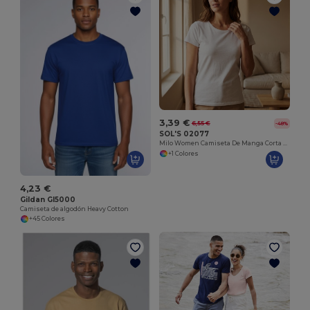
3,39 €
6,55 €
-48%
SOL'S 02077
Milo Women Camiseta De Manga Corta De Mujer
+1 Colores
4,23 €
Gildan GI5000
Camiseta de algodón Heavy Cotton
+45 Colores