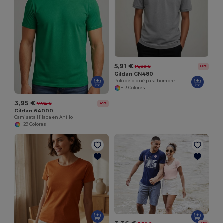
5,91 €
14,80 €
-60%
Gildan GN480
Polo de piqué para hombre
+13 Colores
3,95 €
7,72 €
-49%
Gildan 64000
Camiseta Hilada en Anillo
+29 Colores