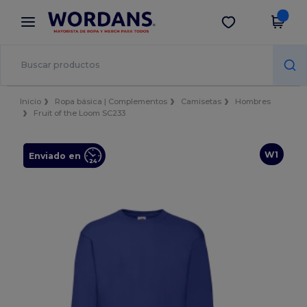
×
App de Wordans
Descargar app
¡Mejores precios en app!
Inicio
Ropa básica | Complementos
Camisetas
Hombres
Fruit of the Loom SC233
W1
Enviado en