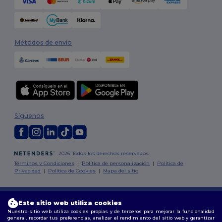
Métodos de envío
Síguenos
2026. Todos los derechos reservados
Términos y Condiciones
|
Política de personalización
|
Política de
Privacidad
|
Política de Cookies
|
Mapa del sitio
Madrid
|
Barcelona
|
Valencia
|
Seville
|
Zaragoza
|
Málaga
|
Murcia
|
Palma
|
Bilbao
|
Alicante
Este sitio web utiliza cookies
Nuestro sitio web utiliza cookies propias y de terceros para mejorar la funcionalidad
general, recordar tus preferencias, analizar el rendimiento del sitio web y garantizar