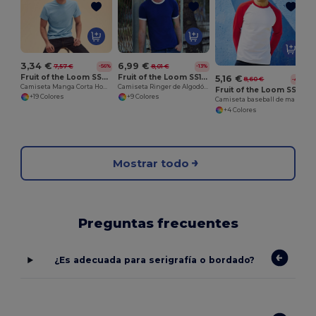
6,99 €
3,34 €
8,01 €
7,57 €
-13%
-56%
Fruit of the Loom SS168
Fruit of the Loom SS048
5,16 €
8,60 €
-40%
Camiseta Ringer de Algodón Suave y Confortable
Camiseta Manga Corta Hombre
Fruit of the Loom SS028
+9 Colores
+19 Colores
Camiseta baseball de manga larga
+4 Colores
Mostrar todo
Preguntas frecuentes
¿Es adecuada para serigrafía o bordado?