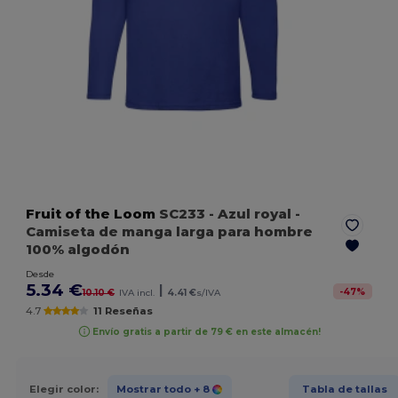
Fruit of the Loom
SC233
- Azul royal
-
Camiseta de manga larga para hombre
100% algodón
Desde
5.34 €
|
-
47
%
10.10 €
IVA incl.
4.41 €
s/IVA
4.7
11 Reseñas
Envío gratis a partir de 79 € en este almacén!
Elegir color:
Mostrar todo
+ 8
Tabla de tallas