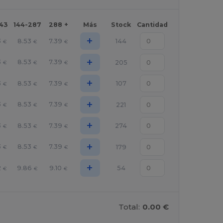
143
144-287
288 +
Más
Stock
Cantidad
+
3
8.53
7.39
144
€
€
€
+
3
8.53
7.39
205
€
€
€
+
3
8.53
7.39
107
€
€
€
+
3
8.53
7.39
221
€
€
€
+
3
8.53
7.39
274
€
€
€
+
3
8.53
7.39
179
€
€
€
+
2
9.86
9.10
54
€
€
€
Total:
0.00 €