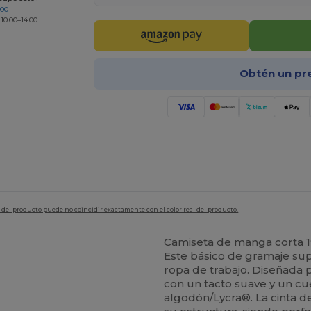
200
 10:00–14:00
Obtén un pr
en del producto puede no coincidir exactamente con el color real del producto.
Camiseta de manga corta 
Este básico de gramaje supe
ropa de trabajo. Diseñada 
con un tacto suave y un c
algodón/Lycra®. La cinta 