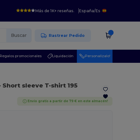
Más de 1K+ reseñas.
España
/
Es
Buscar
Rastrear Pedido
Regalos promocionales
Liquidación
¡Personalízalo!
- Short sleeve T-shirt 195
Envío gratis a partir de 79 € en este almacén!