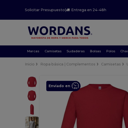
Solicitar Presupuesto
|
Entrega en 24-48h
Marcas
Camisetas
Sudaderas
Bolsas
Polos
Cha
Inicio
Ropa básica | Complementos
Camisetas
Enviado en