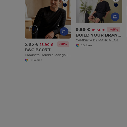
9,89 €
-40%
16,60 €
BUILD YOUR BRAND BY256
CAMISETA DE MANGA LARGA
5,85 €
-58%
13,90 €
+5 Colores
B&C BC07T
Camiseta Hombre Manga Larga Algodón Resistente
+10 Colores