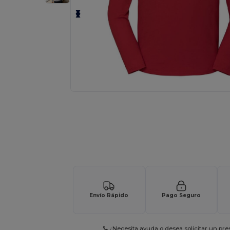
¡Personaliza tu producto onlin
Envío Rápido
Pago Seguro
¿Necesita ayuda o desea solicitar un pr