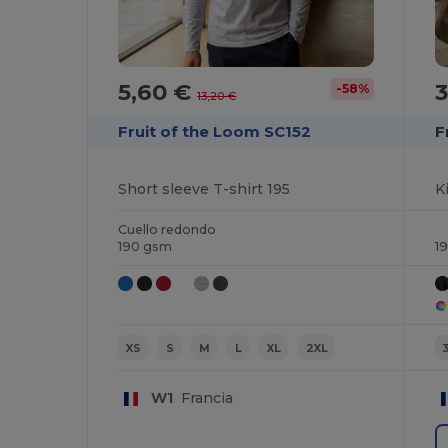
5,60 €
3
-58%
13,20 €
Fruit of the Loom SC152
F
Short sleeve T-shirt 195
Ki
Cuello redondo
190 gsm
1
XS
S
M
L
XL
2XL
W1
Francia