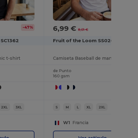
6,99 €
-47%
-13%
8,01 €
m SC1362
Fruit of the Loom SS026
ic t-shirt
Camiseta Baseball de manga corta
de Punto
160 gsm
2XL
3XL
S
M
L
XL
2XL
W1
Francia
culo
Ver artículo