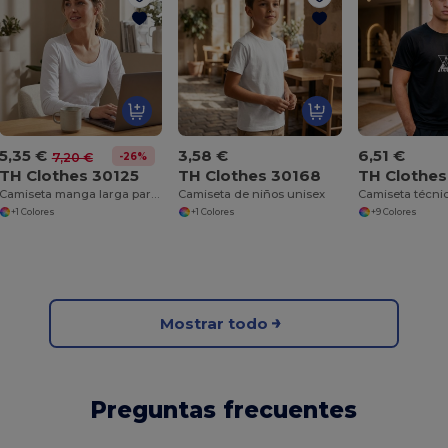
5,35 €
3,58 €
6,51 €
-26%
7,20 €
TH Clothes 30125
TH Clothes 30168
TH Clothe
Camiseta manga larga para mujer
Camiseta de niños unisex
+1 Colores
+1 Colores
+9 Colores
Mostrar todo
Preguntas frecuentes