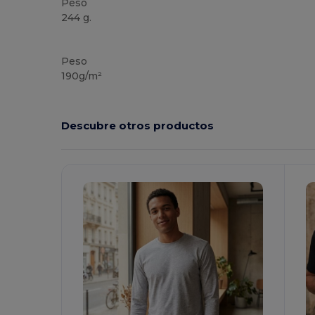
Peso
244 g.
Personalizable
Peso
190g/m²
Descubre otros productos
¡Personalízalo!