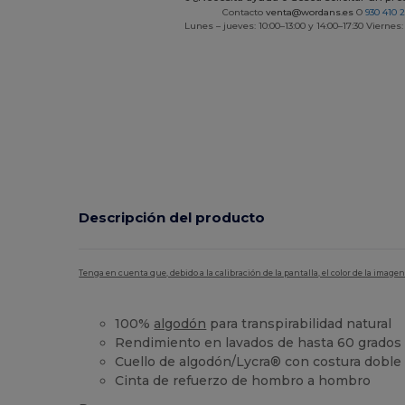
Contacto
venta@wordans.es
O
930 410 
Lunes – jueves: 10:00–13:00 y 14:00–17:30 Viernes:
Descripción del producto
Tenga en cuenta que, debido a la calibración de la pantalla, el color de la imag
100%
algodón
para transpirabilidad natural
Rendimiento en lavados de hasta 60 grados
Cuello de algodón/Lycra® con costura doble
Cinta de refuerzo de hombro a hombro