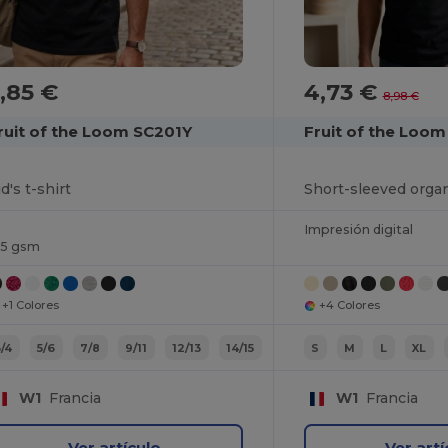
,85 €
4,73 €
8,98 €
ruit of the Loom SC201Y
Fruit of the Loo
d's t-shirt
Short-sleeved organ
Impresión digital
95 gsm
+1 Colores
+4 Colores
3/4
5/6
7/8
9/11
12/13
14/15
S
M
L
XL
W1
Francia
W1
Francia
Ver artículo
Ver artí