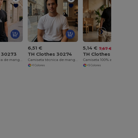
6,51 €
5,14 €
-33%
7,67 €
s 30273
TH Clothes 30274
TH Clothes 30277
Camiseta técnica de manga corta
Camiseta técnica de manga corta
Camiseta 100% algodón
+1 Colores
+5 Colores