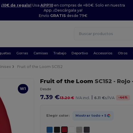
¡10€ de regalo!
Usa
APP10
en compras de +80€. Solo en nuestra
App. ¡Descárgala ya!
Envío
GRATIS
desde 79€
quetas
Gorras
Camisas
Trabajo
Deportivo
Accesorios
Otros
Unisex
Fruit of the Loom SC152
Fruit of the Loom
SC152
- Rojo
W1
Desde
7.39 €
|
-
44
%
13.20 €
IVA incl.
6.11 €
s/IVA
Elegir color:
Mostrar todo
+ 5