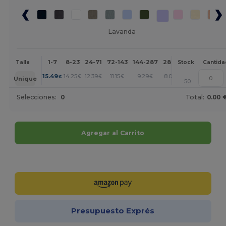
Lavanda
1-7
8-23
24-71
72-143
144-287
288 +
Más
Talla
Stock
Cantida
+
15.49
14.25
12.39
11.15
9.29
8.05
€
€
€
€
€
€
Unique
50
Selecciones:
0
Total:
0.00 
Agregar al Carrito
¡Personalízalo!
Presupuesto Exprés