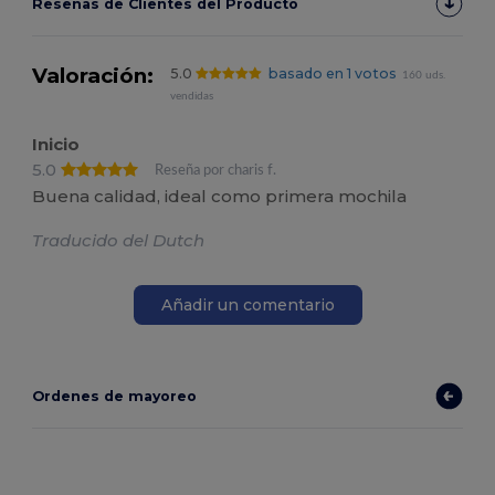
Reseñas de Clientes del Producto
Valoración:
5.0
basado en 1 votos
160 uds.
vendidas
Inicio
5.0
Reseña por charis f.
Buena calidad, ideal como primera mochila
Traducido del Dutch
Añadir un comentario
Ordenes de mayoreo