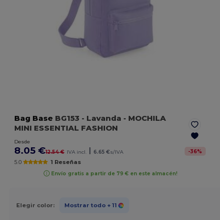
Bag Base
BG153
- Lavanda
- MOCHILA
MINI ESSENTIAL FASHION
Desde
8.05 €
|
-
36
%
12.54 €
IVA incl.
6.65 €
s/IVA
5.0
1 Reseñas
Envío gratis a partir de 79 € en este almacén!
Elegir color:
Mostrar todo
+ 11