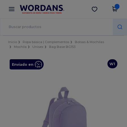
×
App de Wordans
Descargar app
¡Mejores precios en app!
Inicio
Ropa básica | Complementos
Bolsas & Mochilas
Mochila
Unisex
Bag Base BG153
W1
Enviado en