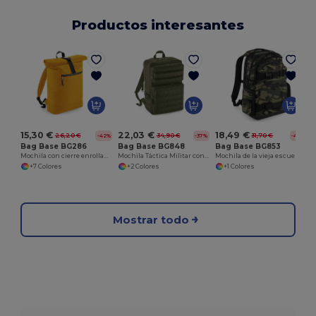
Productos interesantes
15,30 €
22,03 €
18,49 €
26,20 €
34,90 €
31,70 €
-42%
-37%
-42%
Bag Base BG286
Bag Base BG848
Bag Base BG853
Mochila con cierre enrollable hecha de material reciclado
Mochila Táctica Militar con Sistema MOLLE
Mochila de la vieja escuela
+7 Colores
+2 Colores
+1 Colores
Mostrar todo