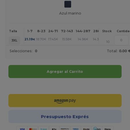
Azul marino
1-7
8-23
24-71
72-143
144-287
288 +
Más
Talla
Stock
Cantida
+
21.19
18.70
17.45
15.58
14.96
14.34
€
€
€
€
€
€
3XL
10
Selecciones:
0
Total:
0.00 
Agregar al Carrito
¡Personalízalo!
Presupuesto Exprés