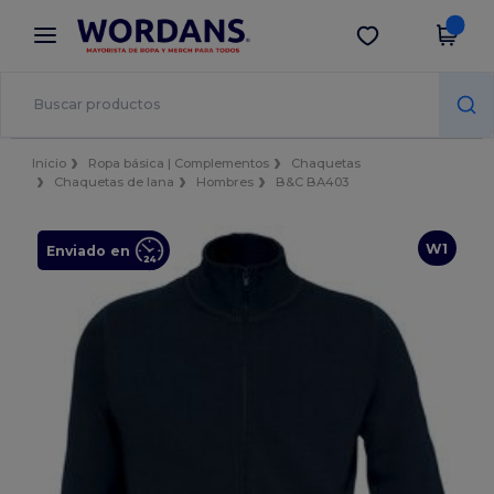
×
App de Wordans
Descargar app
¡Mejores precios en app!
Inicio
Ropa básica | Complementos
Chaquetas
Chaquetas de lana
Hombres
B&C BA403
W1
Enviado en