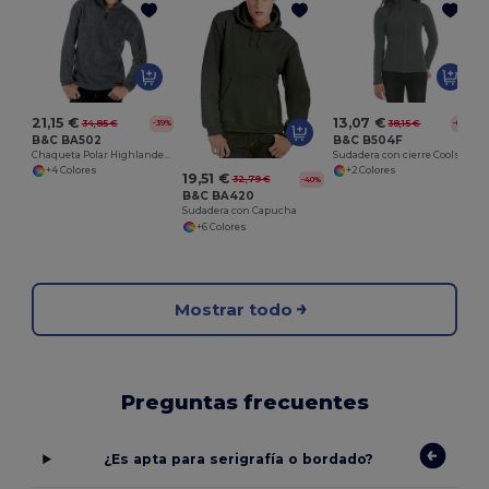
C
21,15 €
13,07 €
34,85 €
38,15 €
-39%
-66%
B&C BA502
B&C B504F
Chaqueta Polar Highlander+
Sudadera con cierre Coolstar
+4 Colores
+2 Colores
19,51 €
32,79 €
-40%
B&C BA420
Sudadera con Capucha
+6 Colores
Mostrar todo
Preguntas frecuentes
¿Es apta para serigrafía o bordado?