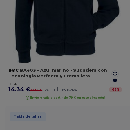
B&C
BA403
- Azul marino
- Sudadera con
Tecnología Perfecta y Cremallera
Desde
14.34 €
|
-
56
%
32.54 €
IVA incl.
11.85 €
s/IVA
Envío gratis a partir de 79 € en este almacén!
Tabla de tallas