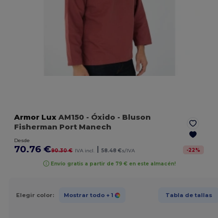
Armor Lux
AM150
- Óxido
- Bluson
Fisherman Port Manech
Desde
70.76 €
|
-
22
%
90.30 €
IVA incl.
58.48 €
s/IVA
Envío gratis a partir de 79 € en este almacén!
Elegir color:
Mostrar todo
+ 1
Tabla de tallas