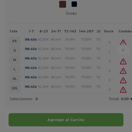
Óxido
1-7
8-23
24-71
72-143
144-287
288 +
Más
Talla
Stock
Cantida
+
98.45
92.30
86.14
76.91
73.83
70.76
€
€
€
€
€
€
XS
0
+
98.45
92.30
86.14
76.91
73.83
70.76
€
€
€
€
€
€
S
2
+
98.45
92.30
86.14
76.91
73.83
70.76
€
€
€
€
€
€
M
0
+
98.45
92.30
86.14
76.91
73.83
70.76
€
€
€
€
€
€
L
0
+
98.45
92.30
86.14
76.91
73.83
70.76
€
€
€
€
€
€
XL
0
+
98.45
92.30
86.14
76.91
73.83
70.76
€
€
€
€
€
€
2XL
0
Selecciones:
0
Total:
0.00 
Agregar al Carrito