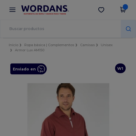
×
App de Wordans
Descargar app
¡Mejores precios en app!
Inicio
Ropa básica | Complementos
Camisas
Unisex
Armor Lux AM150
W1
Enviado en