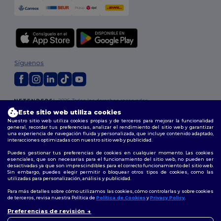
Síguenos
2026. Todos los derechos reservados
Términos y Condiciones
|
Política de personalización
|
Política de
Este sitio web utiliza cookies
Privacidad
|
Política de Cookies
|
Mapa del sitio
Nuestro sitio web utiliza cookies propias y de terceros para mejorar la funcionalidad
general, recordar tus preferencias, analizar el rendimiento del sitio web y garantizar
una experiencia de navegación fluida y personalizada, que incluye contenido adaptado,
Madrid
|
Barcelona
|
Valencia
|
Seville
|
Zaragoza
|
Málaga
|
Murcia
|
interacciones optimizadas con nuestro sitio web y publicidad.
Palma
|
Bilbao
|
Alicante
Puedes gestionar tus preferencias de cookies en cualquier momento. Las cookies
esenciales, que son necesarias para el funcionamiento del sitio web, no pueden ser
desactivadas ya que son imprescindibles para el correcto funcionamiento del sitio web.
Sin embargo, puedes elegir permitir o bloquear otros tipos de cookies, como las
utilizadas para personalización, análisis y publicidad.
Para más detalles sobre cómo utilizamos las cookies, cómo controlarlas y sobre cookies
de terceros, revisa nuestra Política de
Política de Cookies
y
Privacy Policy
.
👋
Hola
Preferencias de revisión
Si tienes dudas o preguntas,