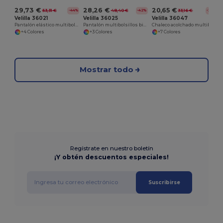
29,73 €
28,26 €
20,65 €
53,31 €
48,40 €
33,16 €
-44%
-42%
-38%
Velilla 36021
Velilla 36025
Velilla 36047
Pantalón elástico multibolsillos bicolor (240 g/m²), en algodón (46 %), EME (38 %) y poliéster (16 %)
Pantalón multibolsillos bicolor (210 g/m²), en algodón (20%) y poliéster (80%)
Chaleco acolchado multibolsillos (220g/m²), en poliéster (100%)
+4 Colores
+3 Colores
+7 Colores
Mostrar todo
Regístrate en nuestro boletín
¡Y obtén descuentos especiales!
Suscribirse