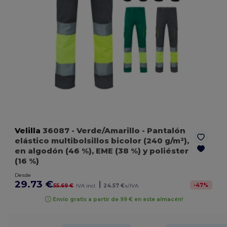
Velilla
36087
- Verde/Amarillo
- Pantalón
elástico multibolsillos bicolor (240 g/m²),
en algodón (46 %), EME (38 %) y poliéster
(16 %)
Desde
29.73 €
|
-
47
%
55.69 €
IVA incl.
24.57 €
s/IVA
Envío gratis a partir de 99 € en este almacén!