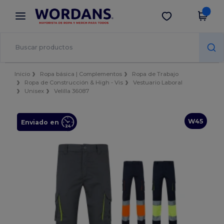
×
App de Wordans
Descargar app
¡Mejores precios en app!
Inicio
Ropa básica | Complementos
Ropa de Trabajo
Ropa de Construcción & High - Vis
Vestuario Laboral
Unisex
Velilla 36087
W45
Enviado en