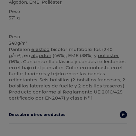
Algodón, EME,
Poliéster
Peso
571 g.
Personalizable
Alto stock
Peso
240g/m²
Pantalón
elástico
bicolor multibolsillos (240
g/m²), en
algodón
(46%), EME (38%) y
poliéster
(16%). Con cinturilla elástica y bandas reflectantes
en el bajo del pantalón. Color en contraste en el
fuelle, tiradores y tejido entre las bandas
reflectantes. Seis bolsillos (2 bolsillos franceses, 2
bolsillos laterales de fuelle y 2 bolsillos traseros).
Producto conforme al Reglamento UE 2016/425,
certificado por EN20471 y clase Nº 1
Descubre otros productos