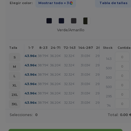
Elegir color:
Mostrar todo
+ 3
Tabla de tallas
Verde/Amarillo
1-7
8-23
24-71
72-143
144-287
288 +
Más
Talla
Stock
Cantida
+
43.96
38.79
36.20
32.32
31.03
29.73
€
€
€
€
€
€
S
143
+
43.96
38.79
36.20
32.32
31.03
29.73
€
€
€
€
€
€
M
500
+
43.96
38.79
36.20
32.32
31.03
29.73
€
€
€
€
€
€
L
500
+
43.96
38.79
36.20
32.32
31.03
29.73
€
€
€
€
€
€
XL
500
+
43.96
38.79
36.20
32.32
31.03
29.73
€
€
€
€
€
€
2XL
295
+
43.96
38.79
36.20
32.32
31.03
29.73
€
€
€
€
€
€
3XL
74
Selecciones:
0
Total:
0.00 