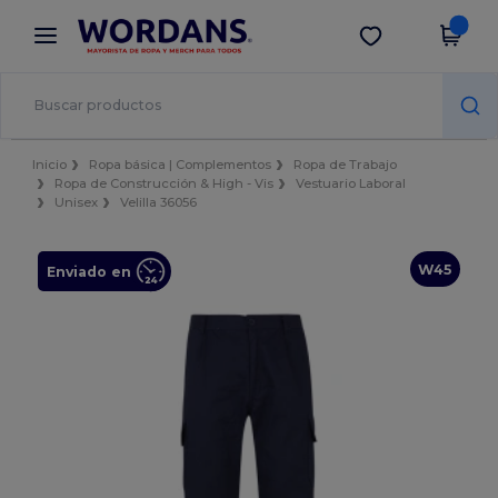
×
App de Wordans
Descargar app
¡Mejores precios en app!
Inicio
Ropa básica | Complementos
Ropa de Trabajo
Ropa de Construcción & High - Vis
Vestuario Laboral
Unisex
Velilla 36056
W45
Enviado en