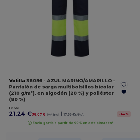
Velilla
36056
- AZUL MARINO/AMARILLO
-
Pantalón de sarga multibolsillos bicolor
(210 g/m²), en algodón (20 %) y poliéster
(80 %)
Desde
21.24 €
|
-
44
%
38.07 €
IVA incl.
17.55 €
s/IVA
Envío gratis a partir de 99 € en este almacén!