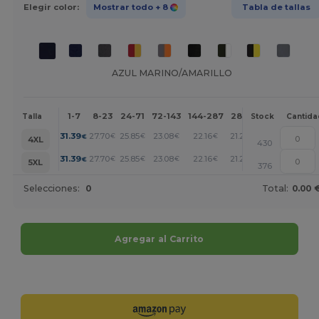
Elegir color:
Mostrar todo
+ 8
Tabla de tallas
AZUL MARINO/AMARILLO
1-7
8-23
24-71
72-143
144-287
288 +
Más
Talla
Stock
Cantida
+
31.39
27.70
25.85
23.08
22.16
21.24
€
€
€
€
€
€
4XL
430
+
31.39
27.70
25.85
23.08
22.16
21.24
€
€
€
€
€
€
5XL
376
Selecciones:
0
Total:
0.00 
Agregar al Carrito
¡Personalízalo!