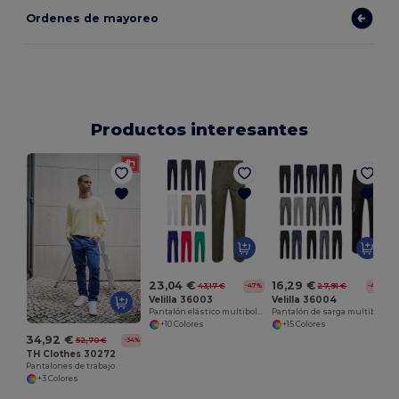
Ordenes de mayoreo
Productos interesantes
V
23,04 €
16,29 €
43,17 €
27,91 €
-47%
-42%
Velilla 36003
Velilla 36004
Pantalón elástico multibolsillos (240g/m²) en algodón (46%), EME (38%) y poliéster (16%)
Pantalón de sarga multibolsillos bicolor (200g/m²), en algodón (35%) y poliéster (65%)
+10 Colores
+15 Colores
34,92 €
52,70 €
-34%
TH Clothes 30272
Pantalones de trabajo
+3 Colores