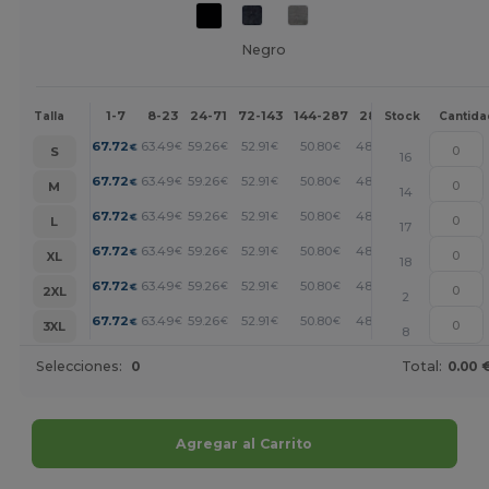
Negro
1-7
8-23
24-71
72-143
144-287
288 +
Más
Talla
Stock
Cantida
+
67.72
63.49
59.26
52.91
50.80
48.68
€
€
€
€
€
€
S
16
+
67.72
63.49
59.26
52.91
50.80
48.68
€
€
€
€
€
€
M
14
+
67.72
63.49
59.26
52.91
50.80
48.68
€
€
€
€
€
€
L
17
+
67.72
63.49
59.26
52.91
50.80
48.68
€
€
€
€
€
€
XL
18
+
67.72
63.49
59.26
52.91
50.80
48.68
€
€
€
€
€
€
2XL
2
+
67.72
63.49
59.26
52.91
50.80
48.68
€
€
€
€
€
€
3XL
8
Selecciones:
0
Total:
0.00 
Agregar al Carrito