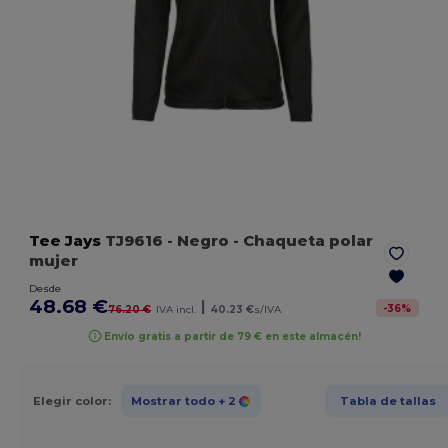
Tee Jays
TJ9616
- Negro
- Chaqueta polar
mujer
Desde
48.68 €
|
-
36
%
76.20 €
IVA incl.
40.23 €
s/IVA
Envío gratis a partir de 79 € en este almacén!
Elegir color:
Mostrar todo
+ 2
Tabla de tallas