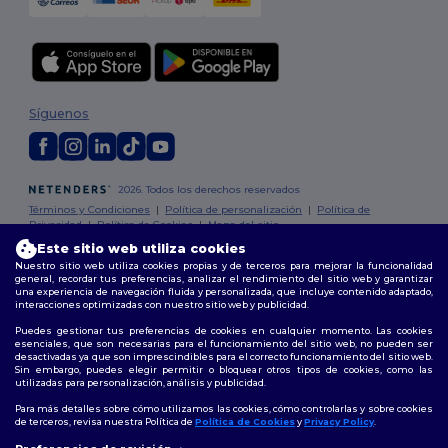
Síguenos
2026. Todos los derechos reservados
Términos y Condiciones
|
Política de personalización
|
Política de
Privacidad
|
Política de Cookies
|
Mapa del sitio
Este sitio web utiliza cookies
Nuestro sitio web utiliza cookies propias y de terceros para mejorar la funcionalidad
Madrid
|
Barcelona
|
Valencia
|
Seville
|
Zaragoza
|
Málaga
|
Murcia
|
general, recordar tus preferencias, analizar el rendimiento del sitio web y garantizar
Palma
|
Bilbao
|
Alicante
una experiencia de navegación fluida y personalizada, que incluye contenido adaptado,
interacciones optimizadas con nuestro sitio web y publicidad.
Puedes gestionar tus preferencias de cookies en cualquier momento. Las cookies
esenciales, que son necesarias para el funcionamiento del sitio web, no pueden ser
desactivadas ya que son imprescindibles para el correcto funcionamiento del sitio web.
Sin embargo, puedes elegir permitir o bloquear otros tipos de cookies, como las
utilizadas para personalización, análisis y publicidad.
Para más detalles sobre cómo utilizamos las cookies, cómo controlarlas y sobre cookies
de terceros, revisa nuestra Política de
Política de Cookies
y
Privacy Policy
.
👋
Hola