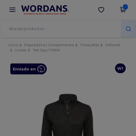
×
App de Wordans
Descargar app
¡Mejores precios en app!
Inicio
Ropa básica | Complementos
Chaquetas
Softshell
Unisex
Tee Jays TJ9616
W1
Enviado en