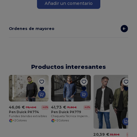
Añadir un comentario
Ordenes de mayoreo
Productos interesantes
46,06 €
41,73 €
79,40 €
71,90 €
-42%
-42%
Pen Duick PK774
Pen Duick PK779
Fundas blandas extraíbles
Chaqueta Técnica Impermeable y Cortavientos
+2 Colores
+2 Colores
20,39 €
33,30 €
-39%