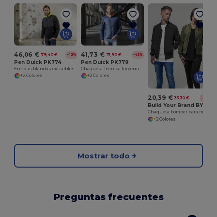
46,06 €
41,73 €
79,40 €
71,90 €
-42%
-42%
Pen Duick PK774
Pen Duick PK779
Fundas blandas extraíbles
Chaqueta Técnica Impermeable y Cortavientos
+2 Colores
+2 Colores
20,39 €
33,30 €
-39%
Build Your Brand BY044
Chaqueta bomber para mujer BY044
+2 Colores
Mostrar todo
Preguntas frecuentes