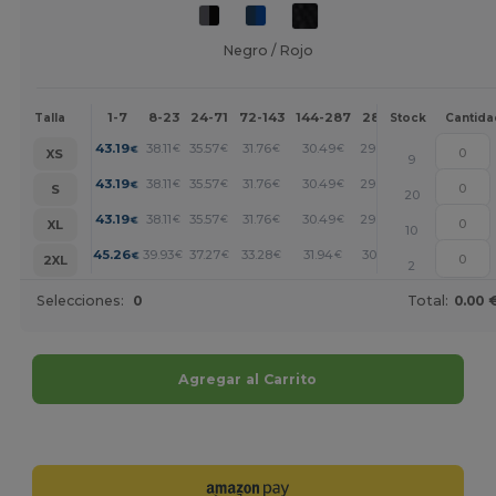
Negro / Rojo
1-7
8-23
24-71
72-143
144-287
288 +
Más
Talla
Stock
Cantida
+
43.19
38.11
35.57
31.76
30.49
29.22
€
€
€
€
€
€
XS
9
+
43.19
38.11
35.57
31.76
30.49
29.22
€
€
€
€
€
€
S
20
+
43.19
38.11
35.57
31.76
30.49
29.22
€
€
€
€
€
€
XL
10
+
45.26
39.93
37.27
33.28
31.94
30.61
€
€
€
€
€
€
2XL
2
Selecciones:
0
Total:
0.00 
Agregar al Carrito
¡Personalízalo!