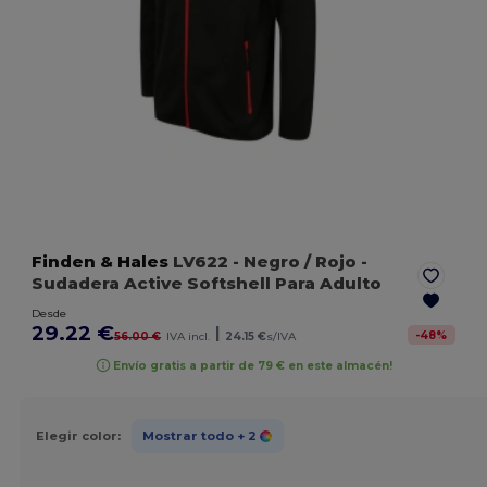
Finden & Hales
LV622
- Negro / Rojo
-
Sudadera Active Softshell Para Adulto
Desde
29.22 €
|
-
48
%
56.00 €
IVA incl.
24.15 €
s/IVA
Envío gratis a partir de 79 € en este almacén!
Elegir color:
Mostrar todo
+ 2