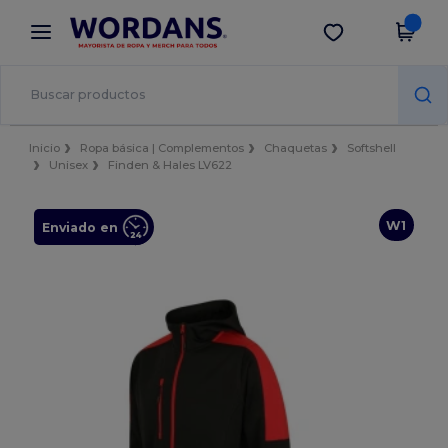
×
App de Wordans
Descargar app
¡Mejores precios en app!
Inicio
Ropa básica | Complementos
Chaquetas
Softshell
Unisex
Finden & Hales LV622
W1
Enviado en