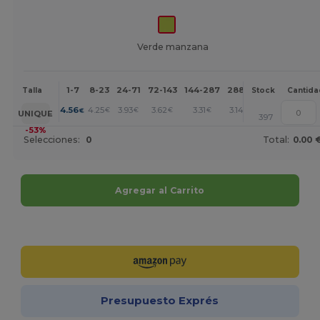
Verde manzana
1-7
8-23
24-71
72-143
144-287
288 +
Más
Talla
Stock
Cantida
+
4.56
4.25
3.93
3.62
3.31
3.14
€
€
€
€
€
€
UNIQUE
397
-53%
Selecciones:
0
Total:
0.00 
Agregar al Carrito
¡Personalízalo!
Presupuesto Exprés