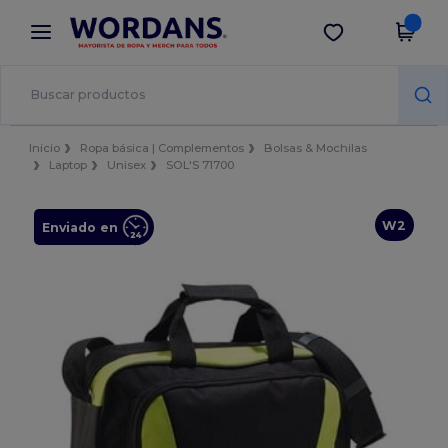
×
App de Wordans
Descargar app
¡Mejores precios en app!
Inicio
Ropa básica | Complementos
Bolsas & Mochilas
Laptop
Unisex
SOL'S 71700
W2
Enviado en