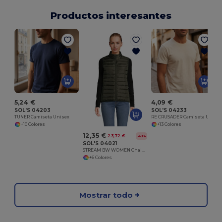
Productos interesantes
5,24 €
4,09 €
SOL'S 04203
SOL'S 04233
TUNER Camiseta Unisex
RE CRUSADER Camiseta Unisex Cuello Redondo
+10 Colores
+13 Colores
12,35 €
23,72 €
-48%
SOL'S 04021
STREAM BW WOMEN Chaleco Ligero Para Mujer
+6 Colores
Mostrar todo