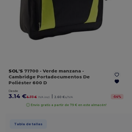
SOL'S
71700
- Verde manzana
-
Cambridge Portadocumentos De
Poliéster 600 D
Desde
3.14 €
|
-
54
%
6.77 €
IVA incl.
2.60 €
s/IVA
Envío gratis a partir de 79 € en este almacén!
Tabla de tallas