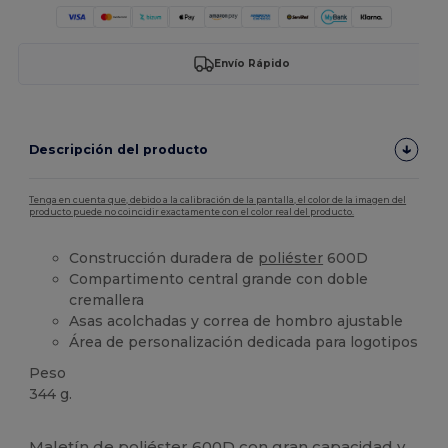
Envío Rápido
Descripción del producto
Tenga en cuenta que, debido a la calibración de la pantalla, el color de la imagen del
producto puede no coincidir exactamente con el color real del producto.
Construcción duradera de
poliéster
600D
Compartimento central grande con doble
cremallera
Asas acolchadas y correa de hombro ajustable
Área de personalización dedicada para logotipos
Peso
344 g.
Alto stock
Maletín de
poliéster
600D con gran capacidad y