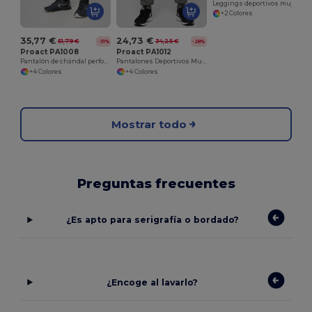
Leggings deportivos mujer
+2 Colores
35,77 €
24,73 €
51,79 €
34,25 €
-31%
-28%
Proact PA1008
Proact PA1012
Pantalón de chándal performance hombre
Pantalones Deportivos Multideporte con Bolsillos
+4 Colores
+4 Colores
Mostrar todo
Preguntas frecuentes
¿Es apto para serigrafía o bordado?
¿Encoge al lavarlo?