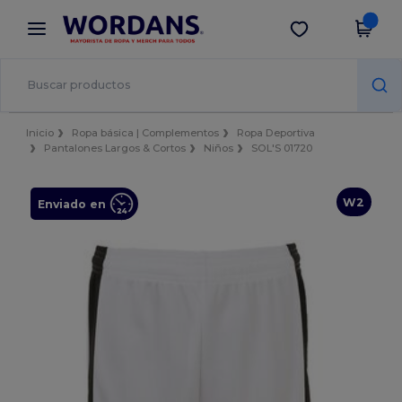
×
App de Wordans
Descargar app
¡Mejores precios en app!
Inicio
Ropa básica | Complementos
Ropa Deportiva
Pantalones Largos & Cortos
Niños
SOL'S 01720
W2
Enviado en