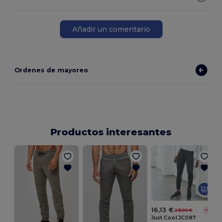
Añadir un comentario
Ordenes de mayoreo
Productos interesantes
S
16,13 €
28,00 €
-42%
Just Cool JC087