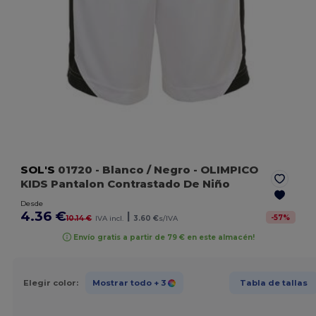
SOL'S
01720
- Blanco / Negro
- OLIMPICO
KIDS Pantalon Contrastado De Niño
Desde
4.36 €
|
-
57
%
10.14 €
IVA incl.
3.60 €
s/IVA
Envío gratis a partir de 79 € en este almacén!
Elegir color:
Mostrar todo
+ 3
Tabla de tallas