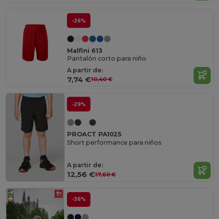
-26%
Malfini 613
Pantalón corto para niño
A partir de:
7,74 €
10,40 €
-29%
PROACT PA1025
Short performance para niños
A partir de:
12,56 €
17,60 €
-36%