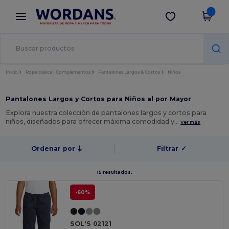
×
App de Wordans
Descargar app
¡Mejores precios en app!
Inicio
Ropa básica | Complementos
Pantalones Largos & Cortos
Niños
Pantalones Largos y Cortos para Niños al por Mayor
Explora nuestra colección de pantalones largos y cortos para
niños, diseñados para ofrecer máxima comodidad y…
Ver más
Ordenar por
Filtrar
✓
15 resultados.
-60%
SOL'S 02121