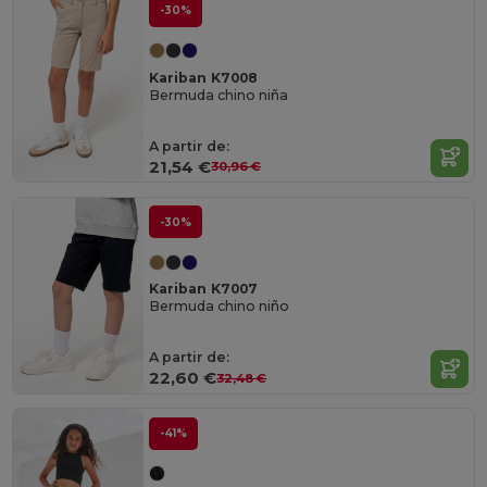
-30%
Kariban K7008
Bermuda chino niña
A partir de:
21,54 €
30,96 €
-30%
Kariban K7007
Bermuda chino niño
A partir de:
22,60 €
32,48 €
-41%