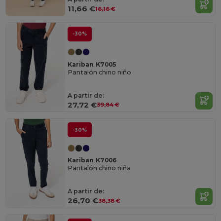
11,66 €
16,16 €
-30%
Kariban K7005
Pantalón chino niño
A partir de:
27,72 €
39,84 €
-30%
Kariban K7006
Pantalón chino niña
A partir de:
26,70 €
38,38 €