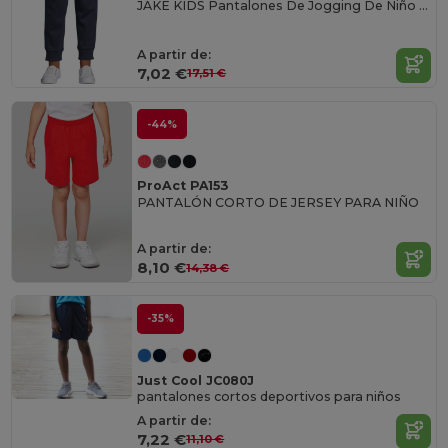
JAKE KIDS Pantalones De Jogging De Niño Con Corte Ajustado
A partir de:
7,02 €
17,51 €
-44%
ProAct PA153
PANTALÓN CORTO DE JERSEY PARA NIÑO
A partir de:
8,10 €
14,38 €
-35%
Just Cool JC080J
pantalones cortos deportivos para niños
A partir de:
7,22 €
11,10 €