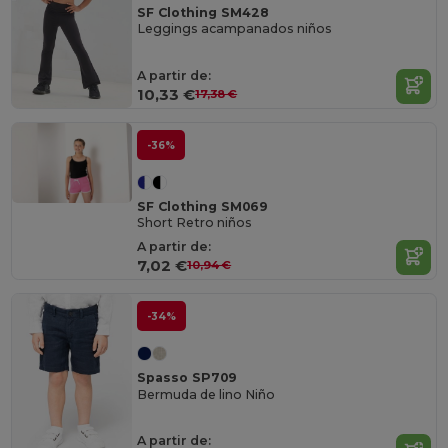
SF Clothing SM428
Leggings acampanados niños
A partir de:
10,33 €
17,38 €
-36%
SF Clothing SM069
Short Retro niños
A partir de:
7,02 €
10,94 €
-34%
Spasso SP709
Bermuda de lino Niño
A partir de: