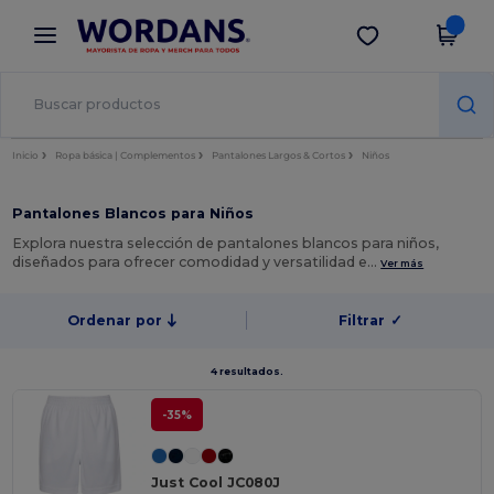
×
App de Wordans
Descargar app
¡Mejores precios en app!
Inicio
Ropa básica | Complementos
Pantalones Largos & Cortos
Niños
Pantalones Blancos para Niños
Explora nuestra selección de pantalones blancos para niños,
diseñados para ofrecer comodidad y versatilidad e…
Ver más
Ordenar por
Filtrar
✓
4 resultados.
-35%
Just Cool JC080J