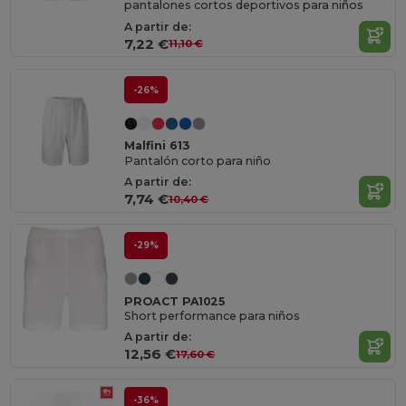
pantalones cortos deportivos para niños
A partir de:
7,22 €
11,10 €
-26%
Malfini 613
Pantalón corto para niño
A partir de:
7,74 €
10,40 €
-29%
PROACT PA1025
Short performance para niños
A partir de:
12,56 €
17,60 €
-36%