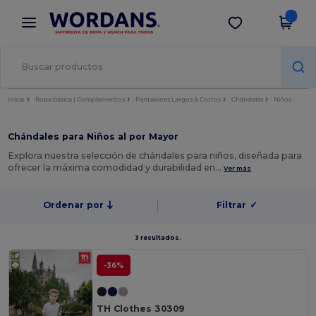
×
App de Wordans
Descargar app
¡Mejores precios en app!
Inicio
Ropa básica | Complementos
Pantalones Largos & Cortos
Chándales
Niños
Chándales para Niños al por Mayor
Explora nuestra selección de chándales para niños, diseñada para
ofrecer la máxima comodidad y durabilidad en…
Ver más
Ordenar por
Filtrar
✓
3 resultados.
-36%
TH Clothes 30309