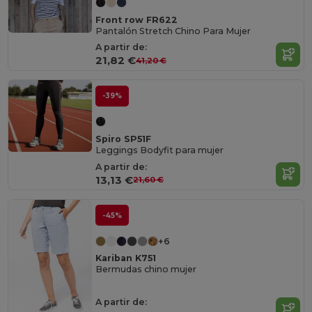
Front row FR622
Pantalón Stretch Chino Para Mujer
A partir de:
21,82 €
41,20 €
-39%
Spiro SP51F
Leggings Bodyfit para mujer
A partir de:
13,13 €
21,60 €
-45%
+6
Kariban K751
Bermudas chino mujer
A partir de: