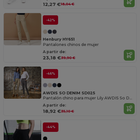
12,27 €
18,04 €
-42%
Henbury HY651
Pantalones chinos de mujer
A partir de:
23,18 €
39,90 €
-46%
AWDIS SO DENIM SD025
Pantalón chino para mujer Lily AWDIS So Denim SD025
A partir de:
18,92 €
35,10 €
-44%