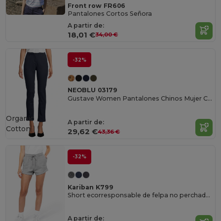
Front row FR606
Pantalones Cortos Señora
A partir de:
18,01 €
34,00 €
-32%
NEOBLU 03179
Gustave Women Pantalones Chinos Mujer Con Cintura Elástica
Organic
A partir de:
Cotton
29,62 €
43,36 €
-32%
Kariban K799
Short ecorresponsable de felpa no perchada mujer<br/>
A partir de: