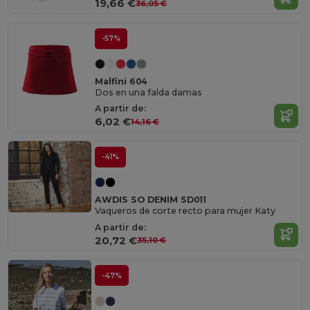
19,66 €
36,05 €
-57%
Malfini 604
Dos en una falda damas
A partir de:
6,02 €
14,16 €
-41%
AWDIS SO DENIM SD011
Vaqueros de corte recto para mujer Katy
A partir de:
20,72 €
35,10 €
-47%