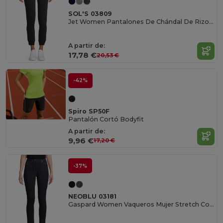
SOL'S 03809
Jet Women Pantalones De Chándal De Rizo Francés Para Mujer
A partir de:
17,78 €
20,53 €
-42%
Spiro SP50F
Pantalón Cortó Bodyfit
A partir de:
9,96 €
17,20 €
-37%
NEOBLU 03181
Gaspard Women Vaqueros Mujer Stretch Corte Ajustado