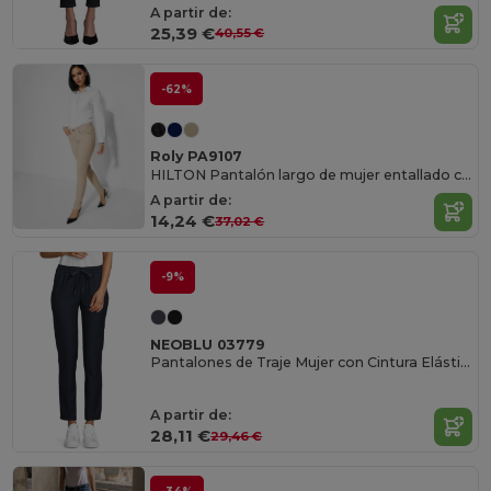
A partir de:
25,39 €
40,55 €
-62%
Roly PA9107
HILTON Pantalón largo de mujer entallado con tejido resistente y confortable
A partir de:
14,24 €
37,02 €
-9%
NEOBLU 03779
Pantalones de Traje Mujer con Cintura Elástica
A partir de:
28,11 €
29,46 €