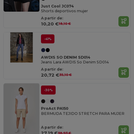
Just Cool JC074
Shorts deportivos mujer
A partir de:
10,20 €
18,10 €
-41%
AWDIS SO DENIM SD014
Jeans Lara AWDIS So Denim SD014
A partir de:
20,72 €
35,10 €
-30%
ProAct PA150
BERMUDA TEJIDO STRETCH PARA MUJER
A partir de:
27,19 €
38,93 €