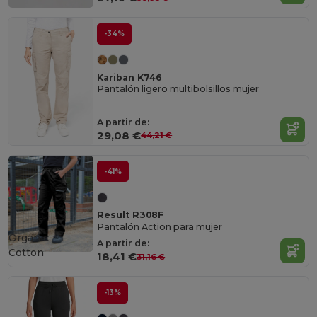
-34%
Kariban K746
Pantalón ligero multibolsillos mujer
A partir de:
29,08 €
44,21 €
-41%
Result R308F
Pantalón Action para mujer
Organic
A partir de:
Cotton
18,41 €
31,16 €
-13%