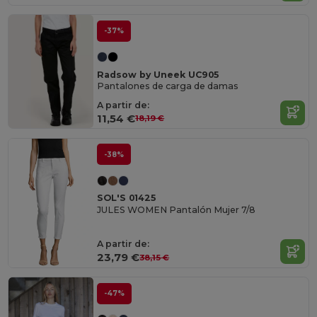
-37%
Radsow by Uneek UC905
Pantalones de carga de damas
A partir de:
11,54 €
18,19 €
-38%
SOL'S 01425
JULES WOMEN Pantalón Mujer 7/8
A partir de:
23,79 €
38,15 €
-47%