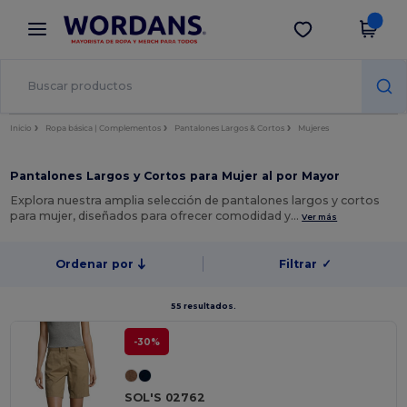
×
App de Wordans
Descargar app
¡Mejores precios en app!
Inicio
Ropa básica | Complementos
Pantalones Largos & Cortos
Mujeres
Pantalones Largos y Cortos para Mujer al por Mayor
Explora nuestra amplia selección de pantalones largos y cortos
para mujer, diseñados para ofrecer comodidad y…
Ver más
Ordenar por
Filtrar
✓
55 resultados.
-30%
SOL'S 02762