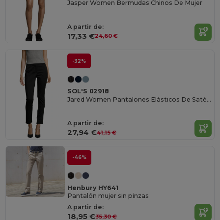
Jasper Women Bermudas Chinos De Mujer
A partir de:
17,33 €
24,60 €
-32%
SOL'S 02918
Jared Women Pantalones Elásticos De Satén De Mujer
A partir de:
27,94 €
41,15 €
-46%
Henbury HY641
Pantalón mujer sin pinzas
A partir de:
18,95 €
35,30 €