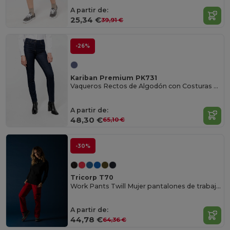
A partir de:
25,34 €
39,91 €
-26%
Kariban Premium PK731
Vaqueros Rectos de Algodón con Costuras Burdeos
A partir de:
48,30 €
65,10 €
-30%
Tricorp T70
Work Pants Twill Mujer pantalones de trabajo de mujer
A partir de:
44,78 €
64,36 €