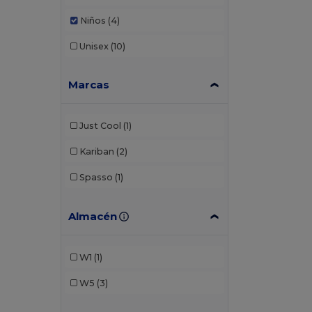
Niños
(4)
Unisex
(10)
Marcas
Just Cool
(1)
Kariban
(2)
Spasso
(1)
Almacén
W1
(1)
W5
(3)