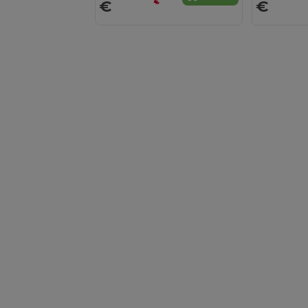
€
€
€