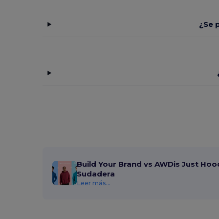
¿Se 
Build Your Brand vs AWDis Just Hoo
Sudadera
Leer más...