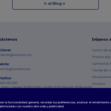
Ir al Blog
táctenos
Déjanos 
Cliente
Centro de a
cliente@wordans.es
Precios al 
Camisetas l
Venta
venta@wordans.es
Tienda de r
Devolucion
Hotline
930 410 200
Glosario
Lunes – jueves: 10:00–13:00 y 14:00–17:30 Viernes: 10:00–14:00
Métodos de
Rastreo de pedido
Códigos Pr
rar la funcionalidad general, recordar tus preferencias, analizar el rendimiento
ptimizadas con nuestro sitio web y publicidad.