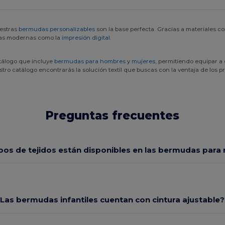
uestras
bermudas personalizables
son la base perfecta. Gracias a materiales c
cas modernas como la
impresión digital
.
tálogo que incluye
bermudas para hombres
y
mujeres
, permitiendo equipar a
tro catálogo encontrarás la solución textil que buscas con la ventaja de los p
Preguntas frecuentes
pos de tejidos están disponibles en las bermudas para 
Las bermudas infantiles cuentan con cintura ajustable?