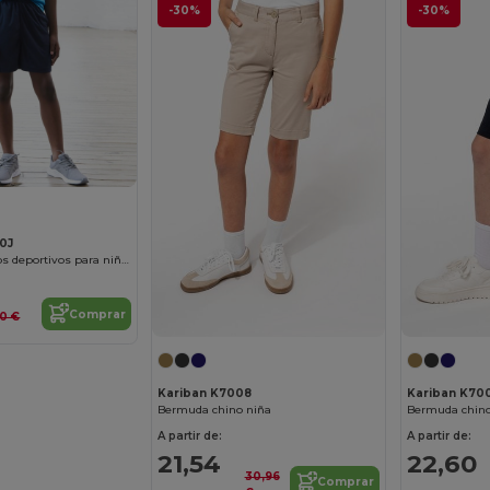
-30%
-30%
80J
pantalones cortos deportivos para niños
Comprar
,10 €
Kariban K7008
Kariban K70
Bermuda chino niña
Bermuda chino
A partir de:
A partir de:
21,54
22,60
30,96
Comprar