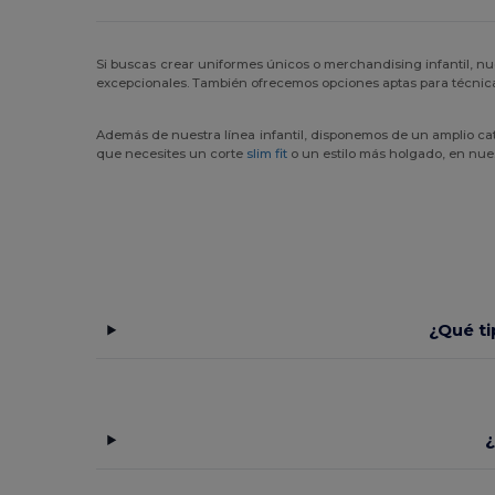
Si buscas crear uniformes únicos o merchandising infantil, n
excepcionales. También ofrecemos opciones aptas para técni
Además de nuestra línea infantil, disponemos de un amplio ca
que necesites un corte
slim fit
o un estilo más holgado, en nues
¿Qué ti
¿