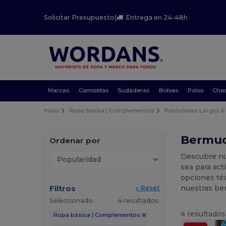
Solicitar Presupuesto
|
Entrega en 24-48h
Marcas
Camisetas
Sudaderas
Bolsas
Polos
Cha
Inicio
Ropa básica | Complementos
Pantalones Largos &
Bermud
Ordenar por
Descubre nu
sea para act
opciones téc
Filtros
nuestras ber
« Reset
Seleccionado
4 resultados.
4 resultados
Ropa básica | Complementos