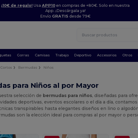
¡10€ de regalo!
Usa
APP10
en compras de +80€. Solo en nuestra
App. ¡Descárgala ya!
Envío
GRATIS
desde 79€
quetas
Gorras
Camisas
Trabajo
Deportivo
Accesorios
Otros
 Cortos
Bermudas
Niños
as para Niños al por Mayor
estra selección de
bermudas para niños
, diseñadas para ofr
ividades deportivas, eventos escolares o el día a día, contam
nicas transpirables hasta elegantes diseños en lino o algodón.
mudas son la elección ideal para compras al por mayor o perso
.