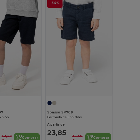
-34%
07
Spasso SP709
 niño
Bermuda de lino Niño
A partir de:
23,85
32,48
36,40
Comprar
Comprar