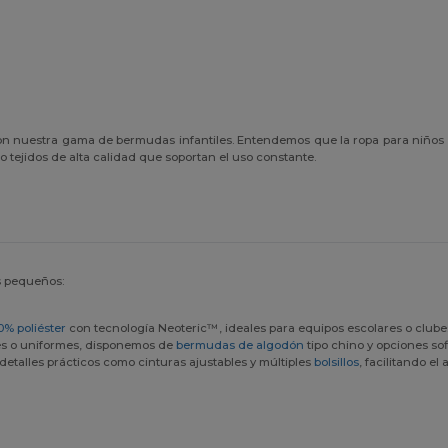
n nuestra gama de bermudas infantiles. Entendemos que la ropa para niños de
o tejidos de alta calidad que soportan el uso constante.
s pequeños:
0% poliéster
con tecnología Neoteric™, ideales para equipos escolares o clubes 
es o uniformes, disponemos de
bermudas de algodón
tipo chino y opciones so
talles prácticos como cinturas ajustables y múltiples
bolsillos
, facilitando el 