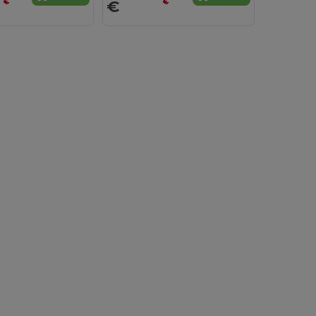
€
€
€