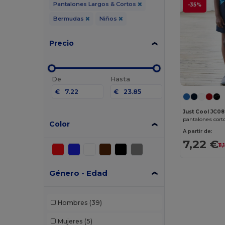
Pantalones Largos & Cortos
-35%
Bermudas
Niños
Precio
De
Hasta
€
€
Just Cool JC0
Color
A partir de:
7,22 €
11
Género - Edad
Hombres
(39)
Mujeres
(5)