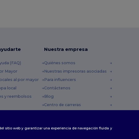
ayudarte
Nuestra empresa
yuda (FAQ)
Quiénes somos
por Mayor
Nuestras impresoras asociadas
ocales al por mayor
Para influencers
opa local
Contáctenos
es y reembolsos
Blog
Centro de carreras
 envío
omocionales
 del sitio web y garantizar una experiencia de navegación fluida y