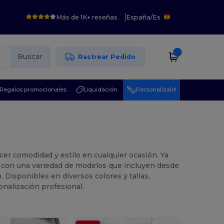
Más de 1K+ reseñas.
España
/
Es
Buscar
Rastrear Pedido
Regalos promocionales
Liquidación
¡Personalízalo!
ecer comodidad y estilo en cualquier ocasión. Ya
os con una variedad de modelos que incluyen desde
 Disponibles en diversos colores y tallas,
nalización profesional.