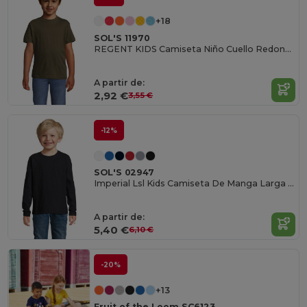
+18
SOL'S 11970
REGENT KIDS Camiseta Niño Cuello Redondo
A partir de:
2,92 €
3,55 €
-12%
SOL'S 02947
Imperial Lsl Kids Camiseta De Manga Larga De Niño
A partir de:
5,40 €
6,10 €
-20%
+13
Fruit of the Loom SC6123