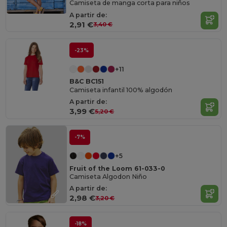
Camiseta de manga corta para niños
A partir de:
2,91 €
3,40 €
-23%
+11
B&C BC151
Camiseta infantil 100% algodón
A partir de:
3,99 €
5,20 €
-7%
+5
Fruit of the Loom 61-033-0
Camiseta Algodon Niño
A partir de:
2,98 €
3,20 €
-18%