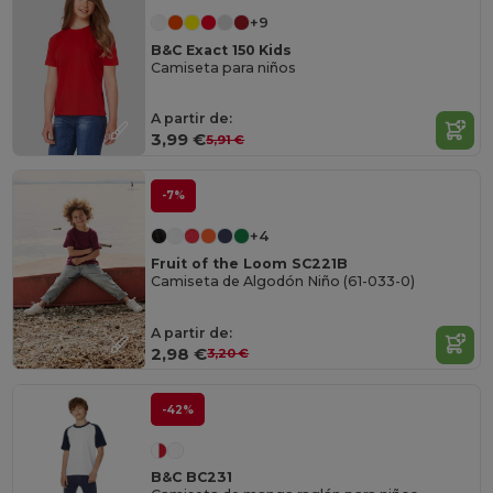
+9
B&C Exact 150 Kids
Camiseta para niños
A partir de:
3,99 €
5,91 €
-7%
+4
Fruit of the Loom SC221B
Camiseta de Algodón Niño (61-033-0)
A partir de:
2,98 €
3,20 €
-42%
B&C BC231