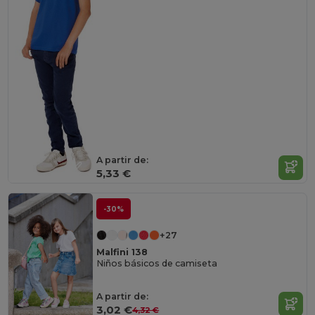
A partir de:
5,33 €
-30%
+27
Malfini 138
Niños básicos de camiseta
A partir de:
3,02 €
4,32 €