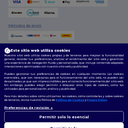
Métodos de envío
Este sitio web utiliza cookies
Nuestro sitio web utiliza cookies propias y de terceros para mejorar la funcionalidad
general, recordar tus preferencias, analizar el rendimiento del sitio web y garantizar
una experiencia de navegación fluida y personalizada, que incluye contenido adaptado,
interacciones optimizadas con nuestro sitio web y publicidad.
Síguenos
Puedes gestionar tus preferencias de cookies en cualquier momento. Las cookies
esenciales, que son necesarias para el funcionamiento del sitio web, no pueden ser
desactivadas ya que son imprescindibles para el correcto funcionamiento del sitio web.
Sin embargo, puedes elegir permitir o bloquear otros tipos de cookies, como las
utilizadas para personalización, análisis y publicidad.
2026. Todos los derechos reservados
Términos y Condiciones
|
Política de personalización
|
Política de
Para más detalles sobre cómo utilizamos las cookies, cómo controlarlas y sobre cookies
Privacidad
|
Política de Cookies
|
Mapa del sitio
de terceros, revisa nuestra Política de
Política de Cookies
y
Privacy Policy
.
👋
Hola
Preferencias de revisión
Si tienes dudas o preguntas,
Madrid
|
Barcelona
|
Valencia
|
Seville
|
Zaragoza
|
Málaga
|
Murcia
|
puedes escribirnos en
Permitir solo lo esencial
Palma
|
Bilbao
|
Alicante
cualquier momento. Nuestro
chatbot está aquí para