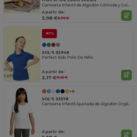
Camiseta Infantil de Algodón Cómoda y Colorida
A partir de:
2,98 €
3,70 €
-80%
SOL'S 02948
Perfect Kids Polo De Niño
Organic
A partir de:
Cotton
2,17 €
11,15 €
+6
SOL'S 03578
Camiseta Infantil Ajustada de Algodón Orgánico
A partir de: