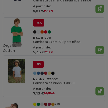
Camiseta de manga raglán para niños
A partir de:
5,51 €
9,42 €
-25%
B&C B190B
Camiseta Exact 190 para niños
Organic
A partir de:
Cotton
5,33 €
7,12 €
-31%
Neutral O30001
Camiseta de niños O30001
A partir de:
7,13 €
10,30 €
+10