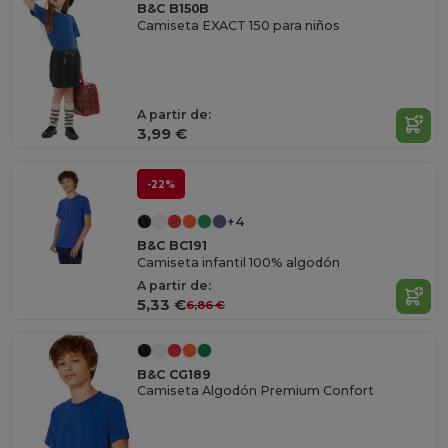
B&C B150B
Camiseta EXACT 150 para niños
A partir de:
3,99 €
-22%
+4
B&C BC191
Camiseta infantil 100% algodón
A partir de:
5,33 €
6,86 €
B&C CG189
Camiseta Algodón Premium Confort