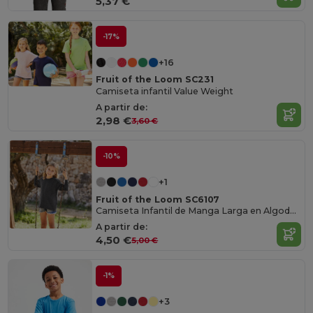
5,37 €
-17%
+16
Fruit of the Loom SC231
Camiseta infantil Value Weight
A partir de:
2,98 €
3,60 €
-10%
+1
Fruit of the Loom SC6107
Camiseta Infantil de Manga Larga en Algodón Suave
A partir de:
4,50 €
5,00 €
-1%
+3