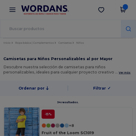
×
App de Wordans
Descargar app
¡Mejores precios en app!
Inicio
Ropa básica | Complementos
Camisetas
Niños
Camisetas para Niños Personalizables al por Mayor
Descubre nuestra selección de camisetas para niños
personalizables, ideales para cualquier proyecto creativo …
Ver más
Ordenar por
Filtrar
✓
34 resultados.
-15%
+8
Fruit of the Loom SC1019