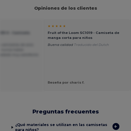
Opiniones de los clientes
★ ★ ★ ★ ★
-033-0 - Camiseta
Fruit of the Loom SC1019 - Camiseta de
manga corta para niños
 camisetas de esta
Buena calidad
Traducido del Dutch
, nunca había
uedado muy satisfecha
Reseña por charis f.
Preguntas frecuentes
¿Qué materiales se utilizan en las camisetas
para niños?