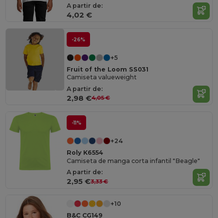
A partir de:
4,02 €
-26%
+5
Fruit of the Loom SS031
Camiseta valueweight
A partir de:
2,98 €
4,05 €
-11%
+24
Roly K6554
Camiseta de manga corta infantil "Beagle"
A partir de:
2,95 €
3,33 €
+10
B&C CG149