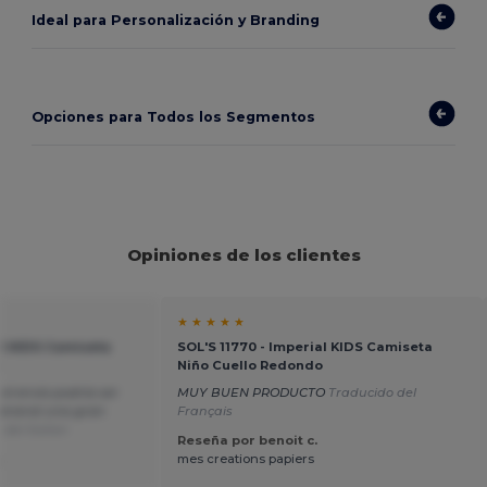
Ideal para Personalización y Branding
Opciones para Todos los Segmentos
Opiniones de los clientes
★ ★ ★ ★ ★
al KIDS Camiseta
SOL'S 11770 - Imperial KIDS Camiseta
o
Niño Cuello Redondo
el envío podría ser
MUY BUEN PRODUCTO
Traducido del
general una gran
Français
del Italian
Reseña por benoit c.
.
mes creations papiers