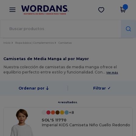
×
App de Wordans
Descargar app
¡Mejores precios en app!
Inicio
Ropa básica | Complementos
Camisetas
Camisetas de Media Manga al por Mayor
Nuestra colección de camisetas de media manga ofrece el
equilibrio perfecto entre estilo y funcionalidad. Con…
Ver más
Ordenar por
Filtrar
✓
4 resultados.
+8
SOL'S 11770
Imperial KIDS Camiseta Niño Cuello Redondo