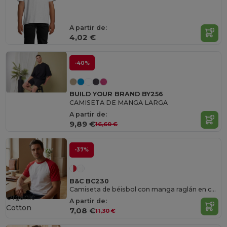
A partir de:
4,02 €
-40%
BUILD YOUR BRAND BY256
CAMISETA DE MANGA LARGA
A partir de:
9,89 €
16,60 €
-37%
B&C BC230
Camiseta de béisbol con manga raglán en contraste
Organic
A partir de:
Cotton
7,08 €
11,30 €