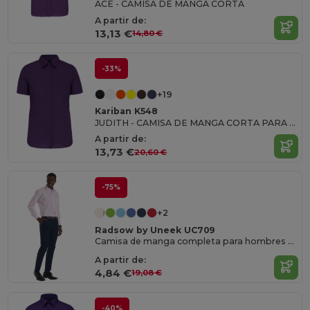
ACE - CAMISA DE MANGA CORTA
A partir de:
13,13 €
14,80 €
-33%
+19
Kariban K548
JUDITH - CAMISA DE MANGA CORTA PARA MUJER
A partir de:
13,73 €
20,60 €
-75%
+2
Radsow by Uneek UC709
Camisa de manga completa para hombres Poplin
A partir de:
4,84 €
19,08 €
-40%