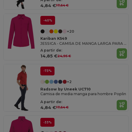
4,84 €
17,64 €
-40%
+20
Kariban K549
JESSICA - CAMISA DE MANGA LARGA PARA MUJER
A partir de:
14,85 €
24,95 €
-73%
+2
Radsow by Uneek UC710
Camisa de media manga para hombre Poplin
A partir de:
4,84 €
17,64 €
-33%