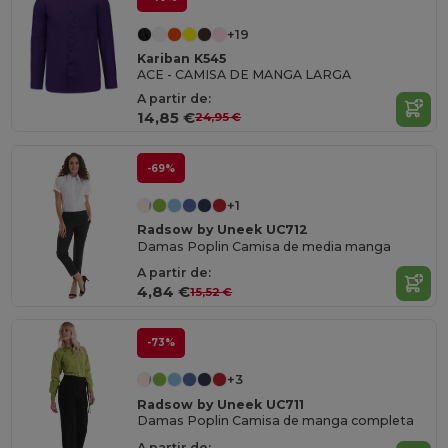
+19
Kariban K545
ACE - CAMISA DE MANGA LARGA
A partir de:
14,85 €
24,95 €
-69%
+1
Radsow by Uneek UC712
Damas Poplin Camisa de media manga
A partir de:
4,84 €
15,52 €
-73%
+3
Radsow by Uneek UC711
Damas Poplin Camisa de manga completa
A partir de: