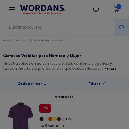
×
App de Wordans
Descargar app
¡Mejores precios en app!
Inicio
Ropa básica | Complementos
Camisas
Camisas Violetas para Hombre y Mujer
Nuestra selección de camisas violetas combina elegancia y
funcionalidad para profesionales que buscan destaca…
Ver más
Ordenar por
Filtrar
✓
9 resultados.
-11%
+20
Kariban K551