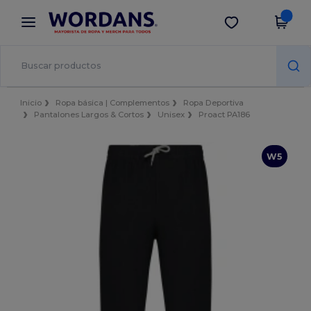
×
App de Wordans
Descargar app
¡Mejores precios en app!
Inicio
Ropa básica | Complementos
Ropa Deportiva
Pantalones Largos & Cortos
Unisex
Proact PA186
W5