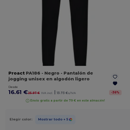
Proact
PA186
- Negro
- Pantalón de
jogging unisex en algodón ligero
Desde
16.61 €
|
-
36
%
25.97 €
IVA incl.
13.73 €
s/IVA
Envío gratis a partir de 79 € en este almacén!
Elegir color:
Mostrar todo
+ 5