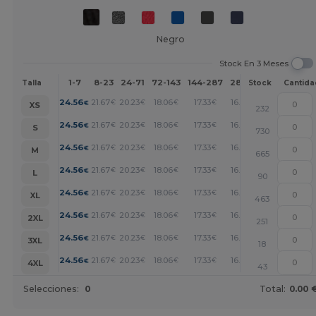
Negro
Stock En 3 Meses
1-7
8-23
24-71
72-143
144-287
288 +
Más
Talla
Stock
Cantida
+
24.56
21.67
20.23
18.06
17.33
16.61
€
€
€
€
€
€
XS
232
+
24.56
21.67
20.23
18.06
17.33
16.61
€
€
€
€
€
€
S
730
+
24.56
21.67
20.23
18.06
17.33
16.61
€
€
€
€
€
€
M
665
+
24.56
21.67
20.23
18.06
17.33
16.61
€
€
€
€
€
€
L
90
+
24.56
21.67
20.23
18.06
17.33
16.61
€
€
€
€
€
€
XL
463
+
24.56
21.67
20.23
18.06
17.33
16.61
€
€
€
€
€
€
2XL
251
+
24.56
21.67
20.23
18.06
17.33
16.61
€
€
€
€
€
€
3XL
18
+
24.56
21.67
20.23
18.06
17.33
16.61
€
€
€
€
€
€
4XL
43
Selecciones:
0
Total:
0.00 