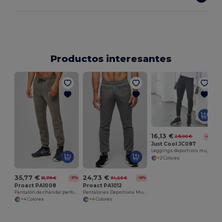
Productos interesantes
S
16,13 €
28,00 €
-42%
Just Cool JC087
Leggings deportivos mujer
+2 Colores
35,77 €
24,73 €
51,79 €
34,25 €
-31%
-28%
Proact PA1008
Proact PA1012
Pantalón de chándal performance hombre
Pantalones Deportivos Multideporte con Bolsillos
+4 Colores
+4 Colores