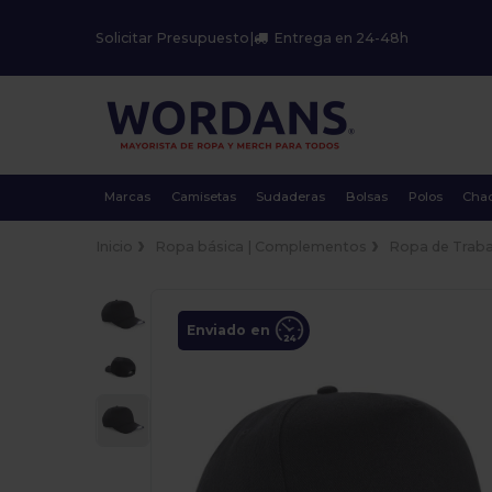
Solicitar Presupuesto
|
Entrega en 24-48h
Marcas
Camisetas
Sudaderas
Bolsas
Polos
Cha
Inicio
Ropa básica | Complementos
Ropa de Traba
Enviado en