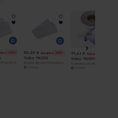
50,35 €
-40%
71,41 €
20 €
-40%
84,60 €
-40%
120,00 €
4
Yoko YKID5
Yoko YKRP01
Bolsillo de identificación para aplicar
Bolsillo de identificación para aplicar
Sudadera de alta visibilidad con cuello redondo
+1 Colores
+1 Colores