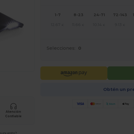
1-7
8-23
24-71
72-143
12.67
11.66
10.14
9.13
€
€
€
€
Selecciones:
0
ara tus productos
Obtén un pr
Atención
Confiable
esupuesto?