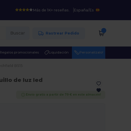
Más de 1K+ reseñas.
España
/
Es
Buscar
Rastrear Pedido
Regalos promocionales
Liquidación
¡Personalízalo!
chfield B515
illo de luz led
Envío gratis a partir de 79 € en este almacén!