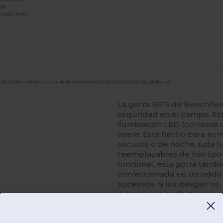
200
 10:00–14:00
en del producto puede no coincidir exactamente con el color real del producto.
La gorra B515 de Beechfiel
seguridad en el campo. Es
iluminación LED (continua 
visera. Está hecho para aum
oscuros o de noche. Esta l
reemplazables de litio ti
funcional, esta gorra tambi
confeccionada en un tejido
sucesivos ni los desgarros.
Además, es perfecto para e
talla única , pero es ajusta
colores diferentes : negro 