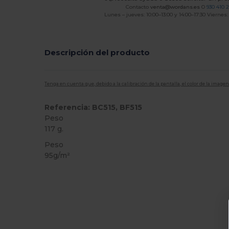
Contacto
venta@wordans.es
O
930 410 
Lunes – jueves: 10:00–13:00 y 14:00–17:30 Viernes:
Descripción del producto
Tenga en cuenta que, debido a la calibración de la pantalla, el color de la imag
Referencia: BC515, BF515
Peso
117 g.
Peso
95g/m²