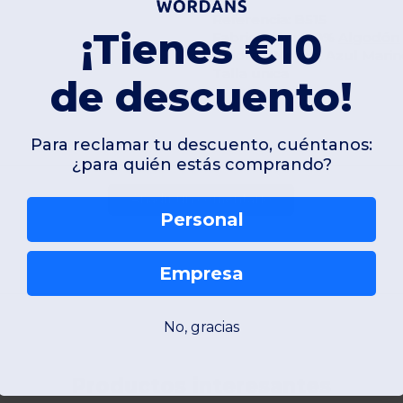
Referencia: B515
¡Tienes €10
Fabricación: 100%
Algodón
Colores: Negro, Azul Mari
Talla única
de descuento!
Para reclamar tu descuento, cuéntanos:
¿para quién estás comprando?
Añadir un comentario
Personal
Empresa
No, gracias
Productos interesantes