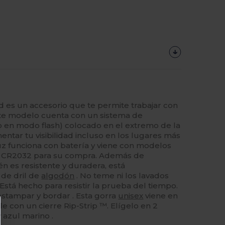
d es un accesorio que te permite trabajar con
te modelo cuenta con un sistema de
o en modo flash) colocado en el extremo de la
entar tu visibilidad incluso en los lugares más
uz funciona con batería y viene con modelos
po CR2032 para su compra. Además de
én es resistente y duradera, está
 de dril de
algodón
. No teme ni los lavados
 Está hecho para resistir la prueba del tiempo.
stampar y bordar . Esta gorra
unisex
viene en
ble con un cierre Rip-Strip ™. Elígelo en 2
y azul marino .