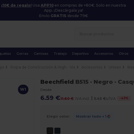
¡10€ de regalo!
Usa
APP10
en compras de +80€. Solo en nuestra
App. ¡Descárgala ya!
Envío
GRATIS
desde 79€
quetas
Gorras
Camisas
Trabajo
Deportivo
Accesorios
Otros
jo
Ropa de Construcción & High - Vis
Accesorios
Unisex
Bee
Beechfield
B515
- Negro
- Casqu
W1
Desde
6.59 €
|
-
43
%
11.60 €
IVA incl.
5.45 €
s/IVA
Elegir color:
Mostrar todo
+ 1