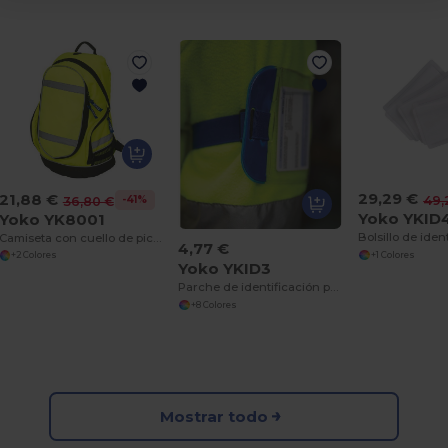
29,29 €
21,88 €
49,
-41%
36,80 €
Yoko YKID
Yoko YK8001
Camiseta con cuello de pico de alta visibilidad
4,77 €
+1 Colores
+2 Colores
Yoko YKID3
Parche de identificación para aplicar
+8 Colores
Mostrar todo