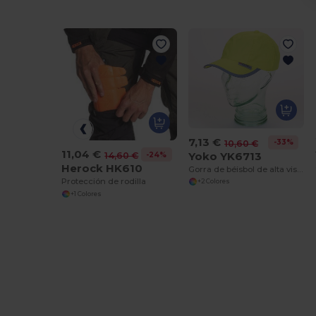
7,13 €
-33%
10,60 €
11,04 €
Yoko YK6713
-24%
14,60 €
Herock HK610
Gorra de béisbol de alta visibilidad
Protección de rodilla
+2 Colores
+1 Colores