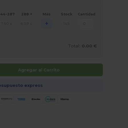
144-287
288 +
Más
Stock
Cantidad
+
7.60
6.59
145
€
€
Total:
0.00 €
Agregar al Carrito
esupuesto express