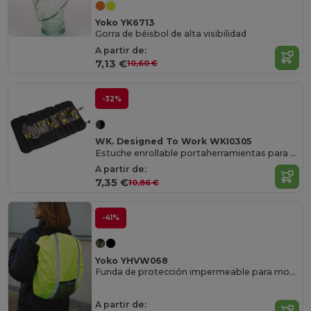
Yoko YK6713
Gorra de béisbol de alta visibilidad
A partir de:
7,13 €
10,60 €
-32%
WK. Designed To Work WKI0305
Estuche enrollable portaherramientas para 22 piezas
A partir de:
7,35 €
10,86 €
-41%
Yoko YHVW068
Funda de protección impermeable para mochila
A partir de: