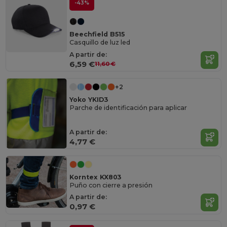
-43%
Beechfield B515
Casquillo de luz led
A partir de:
6,59 €
11,60 €
+2
Yoko YKID3
Parche de identificación para aplicar
A partir de:
4,77 €
Korntex KX803
Puño con cierre a presión
A partir de:
0,97 €