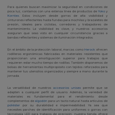
Para quienes buscan maximizar la seguridad en condiciones de
poca luz, contamos con una extensa línea de productos de
Yoko
y
Korntex
. Estos incluyen desde gorras de alta visibilidad y
cinturones reflectantes hasta fundas para mochilas y brazaletes de
presión, ideales para ciclistas, corredores y trabajadores de
mantenimiento. La visibilidad es clave, y nuestros accesorios
aseguran que seas visto en cualquier circunstancia gracias a
bandas reflectantes y sistemas de iluminación integrados.
En el ámbito de la protección laboral, marcas como
Herock
ofrecen
rodilleras ergonómicas fabricadas en materiales resistentes que
proporcionan una amortiguación superior para trabajos que
requieren estar mucho tiempo de rodillas. También disponemos de
bolsas de herramientas multipropósito con tejidos reforzados para
mantener tus utensilios organizados y siempre a mano durante la
jornada.
La versatilidad de nuestros
accesorios unisex
permite que se
adapten a cualquier perfil de usuario. Además, la variedad de
materiales es fundamental para el rendimiento: desde
complementos de
algodón
para un tacto natural hasta artículos de
poliéster
por su durabilidad e impermeabilidad. Ya sea que
necesites parches de identificación para uniformes o gorras con
tecnología LED para trabajos de precisión, nuestra tienda ofrece