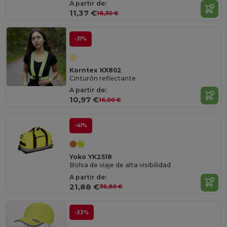
A partir de:
11,37 €
18,30 €
-31%
Korntex KX802
Cinturón reflectante
A partir de:
10,97 €
16,00 €
-41%
Yoko YK2518
Bolsa de viaje de alta visibilidad
A partir de:
21,88 €
36,80 €
-33%