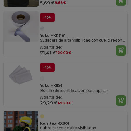
5,69 €
9,68 €
-40%
Yoko YKRP01
Sudadera de alta visibilidad con cuello redondo
A partir de:
71,41 €
120,00 €
-40%
Yoko YKID4
Bolsillo de identificación para aplicar
A partir de:
29,29 €
49,20 €
Korntex KX801
Cubre casco de alta visibilidad