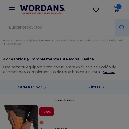
×
App de Wordans
Descargar app
¡Mejores precios en app!
Inicio
Ropa básica | Complementos
Ropa de Trabajo
Ropa de Construcción & High - Vis
Accesorios
Accesorios y Complementos de Ropa Básica
Optimiza tu equipamiento con nuestra exclusiva selección de
accesorios y complementos de ropa básica. En esta…
Ver más
Ordenar por
Filtrar
✓
23 resultados.
-24%