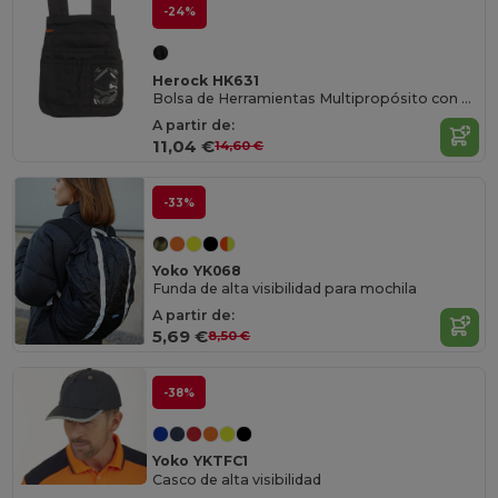
-24%
Herock HK631
Bolsa de Herramientas Multipropósito con 6 Bolsillos
A partir de:
11,04 €
14,60 €
-33%
Yoko YK068
Funda de alta visibilidad para mochila
A partir de:
5,69 €
8,50 €
-38%
Yoko YKTFC1
Casco de alta visibilidad