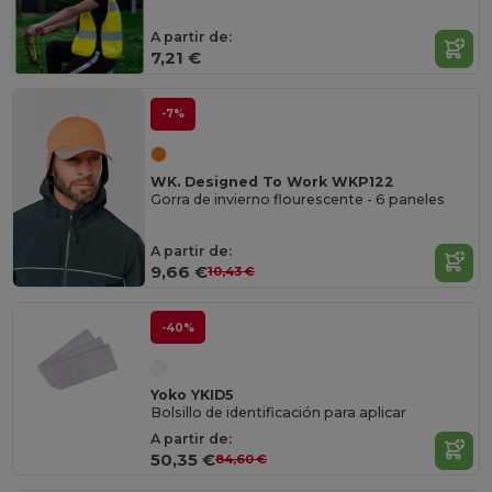
A partir de:
7,21 €
-7%
WK. Designed To Work WKP122
Gorra de invierno flourescente - 6 paneles
A partir de:
9,66 €
10,43 €
-40%
Yoko YKID5
Bolsillo de identificación para aplicar
A partir de:
50,35 €
84,60 €