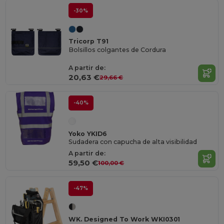
-30%
Tricorp T91
Bolsillos colgantes de Cordura
A partir de:
20,63 €
29,66 €
-40%
Yoko YKID6
Sudadera con capucha de alta visibilidad
A partir de:
59,50 €
100,00 €
-47%
WK. Designed To Work WKI0301