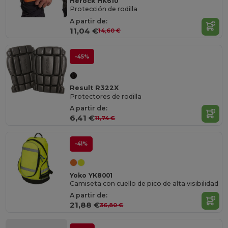
Herock HK610
Protección de rodilla
A partir de:
11,04 €
14,60 €
-45%
Result R322X
Protectores de rodilla
A partir de:
6,41 €
11,74 €
-41%
Yoko YK8001
Camiseta con cuello de pico de alta visibilidad
A partir de:
21,88 €
36,80 €