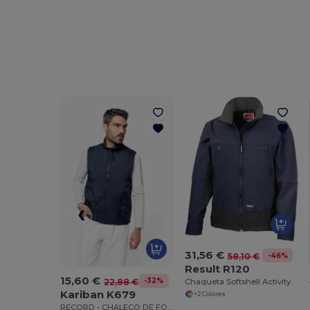
31,56 €
-46%
58,10 €
Result R120
15,60 €
-32%
22,88 €
Chaqueta Softshell Activity
Kariban K679
+2 Colores
RECORD - CHALECO DE FORRO POLAR