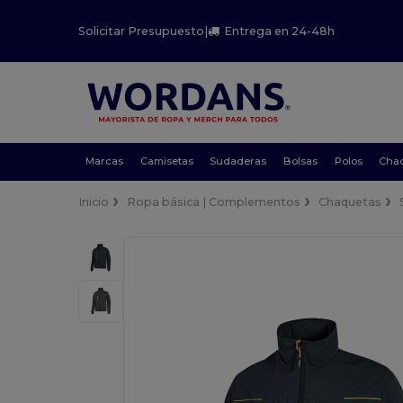
Solicitar Presupuesto
|
Entrega en 24-48h
Marcas
Camisetas
Sudaderas
Bolsas
Polos
Cha
Inicio
Ropa básica | Complementos
Chaquetas