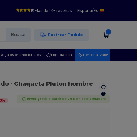
Más de 1K+ reseñas.
España
/
Es
Buscar
Rastrear Pedido
Regalos promocionales
Liquidación
¡Personalízalo!
ndo
- Chaqueta Pluton hombre
Envío gratis a partir de 79 € en este almacén!
0
%