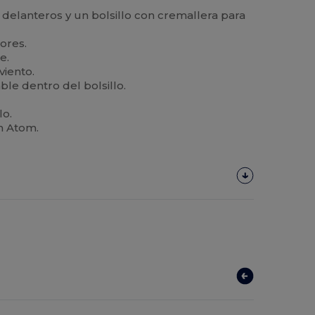
 delanteros y un bolsillo con cremallera para
iores.
e.
viento.
le dentro del bolsillo.
lo.
n Atom.