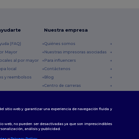
ayudarte
Nuestra empresa
yuda (FAQ)
Quiénes somos
por Mayor
Nuestras impresoras asociadas
ocales al por mayor
Para influencers
opa local
Contáctenos
es y reembolsos
Blog
Centro de carreras
 envío
omocionales
 del sitio web y garantizar una experiencia de navegación fluida y
tio web, no pueden ser desactivadas ya que son imprescindibles
sonalización, análisis y publicidad.
kies
y
Privacy Policy
.