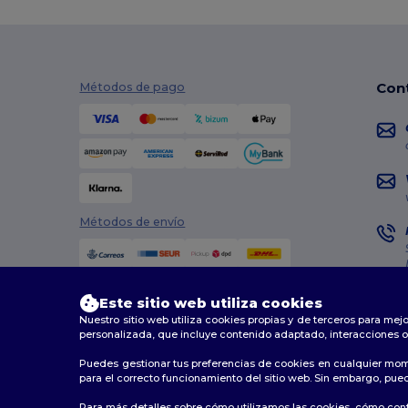
Con
Métodos de pago
Métodos de envío
Este sitio web utiliza cookies
Nuestro sitio web utiliza cookies propias y de terceros para mejo
personalizada, que incluye contenido adaptado, interacciones o
Puedes gestionar tus preferencias de cookies en cualquier mom
2026. Todos los derechos reservados
para el correcto funcionamiento del sitio web. Sin embargo, puede
Términos y Condiciones
|
Política de personalización
|
Para más detalles sobre cómo utilizamos las cookies, cómo contr