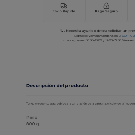
Envío Rápido
Pago Seguro
¿Necesita ayuda o desea solicitar un pr
Contacto
venta@wordans.es
O
930 410 
Lunes – jueves: 10:00–13:00 y 14:00–17:30 Viernes:
Descripción del producto
Tenga en cuenta que, debido a la calibración de la pantalla, el color de la imag
Peso
800 g.