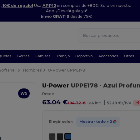
¡10€ de regalo!
Usa
APP10
en compras de +80€. Solo en nuestra
App. ¡Descárgala ya!
Envío
GRATIS
desde 79€
quetas
Gorras
Camisas
Trabajo
Deportivo
Accesorios
Otros
Softshell
Hombres
U-Power UPPE178
U-Power
UPPE178
- Azul Profu
W5
Desde
63.04 €
|
-
4
104.32 €
IVA incl.
52.10 €
s/IVA
Elegir color:
Mostrar todo
+ 2