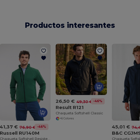
Productos interesantes
26,50 €
-46%
49,30 €
Result R121
Chaqueta Softshell Classic
+6 Colores
41,37 €
45,01 €
-46%
76,90 €
74,
Russell RU140M
B&C CGJM
Chaqueta Softshell Resistente y Versátil