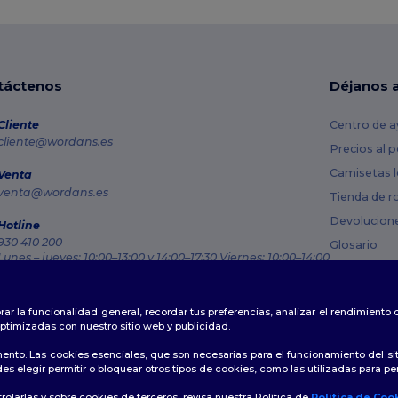
táctenos
Déjanos 
Cliente
Centro de a
cliente@wordans.es
Precios al 
Camisetas l
Venta
venta@wordans.es
Tienda de r
Devolucion
Hotline
930 410 200
Glosario
Lunes – jueves: 10:00–13:00 y 14:00–17:30 Viernes: 10:00–14:00
Métodos de
Rastreo de pedido
Códigos Pr
rar la funcionalidad general, recordar tus preferencias, analizar el rendimiento
ptimizadas con nuestro sitio web y publicidad.
ento. Las cookies esenciales, que son necesarias para el funcionamiento del si
s elegir permitir o bloquear otros tipos de cookies, como las utilizadas para per
Política de Privacidad
|
Política de Cookies
|
Mapa del sitio
olarlas y sobre cookies de terceros, revisa nuestra Política de
Política de Coo