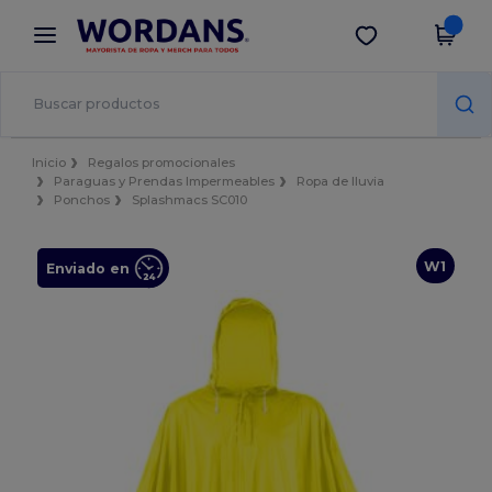
×
App de Wordans
Descargar app
¡Mejores precios en app!
Inicio
Regalos promocionales
Paraguas y Prendas Impermeables
Ropa de lluvia
Ponchos
Splashmacs SC010
W1
Enviado en