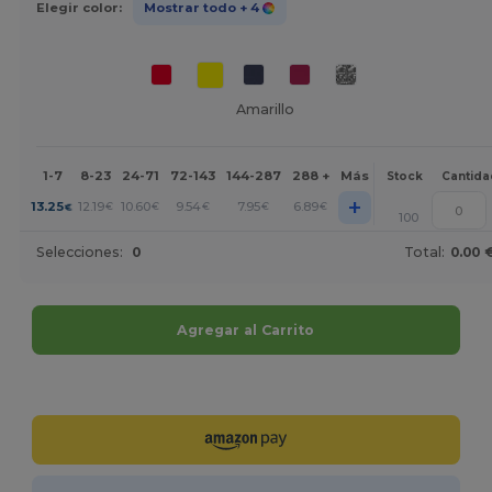
Elegir color:
Mostrar todo
+ 4
Amarillo
1-7
8-23
24-71
72-143
144-287
288 +
Más
Stock
Cantida
+
13.25
12.19
10.60
9.54
7.95
6.89
€
€
€
€
€
€
100
Selecciones:
0
Total:
0.00 
Agregar al Carrito
¡Personalízalo!