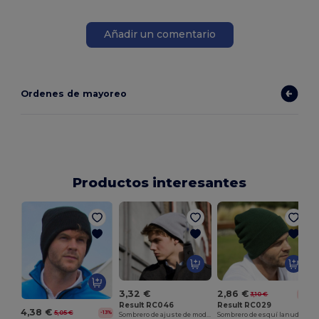
Añadir un comentario
Ordenes de mayoreo
Productos interesantes
T
3,32 €
2,86 €
3,10 €
-8%
Result RC046
Result RC029
4,38 €
5,05 €
-13%
Sombrero de ajuste de moda reversible
Sombrero de esquí lanudo