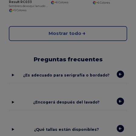
Result RC033
+6 Colores
+6 Colores
Sombrero de esquí lanudo con aislamiento Thinsulate ™
+5 Colores
Mostrar todo
Preguntas frecuentes
¿Es adecuado para serigrafía o bordado?
¿Encogerá después del lavado?
¿Qué tallas están disponibles?