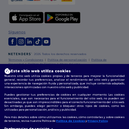
Síguenos
2026. Todos los derechos reservados
Términos y Condiciones
|
Política de personalización
|
Política de
Privacidad
|
Política de Cookies
|
Mapa del sitio
Este sitio web utiliza cookies
Nuestro sitio web utiliza cookies propias y de terceros para mejorar la funcionalidad
Madrid
|
Barcelona
|
Valencia
|
Seville
|
Zaragoza
|
Málaga
|
Murcia
|
general, recordar tus preferencias, analizar el rendimiento del sitio web y garantizar
Palma
|
Bilbao
|
Alicante
una experiencia de navegación fluida y personalizada, que incluye contenido adaptado,
interacciones optimizadas con nuestro sitio web y publicidad.
Puedes gestionar tus preferencias de cookies en cualquier momento. Las cookies
esenciales, que son necesarias para el funcionamiento del sitio web, no pueden ser
desactivadas ya que son imprescindibles para el correcto funcionamiento del sitio web.
Sin embargo, puedes elegir permitir o bloquear otros tipos de cookies, como las
utilizadas para personalización, análisis y publicidad.
Para más detalles sobre cómo utilizamos las cookies, cómo controlarlas y sobre cookies
de terceros, revisa nuestra Política de
Política de Cookies
y
Privacy Policy
.
👋
Hola
Preferencias de revisión