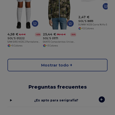
2,47 €
SOL'S 88111
SUNNY KIDS Gorra Niño 5 Paneles
+12 Colores
4,58 €
25,44 €
6,41 €
38,42 €
-45%
-34%
SOL'S 01222
SOL'S 01171
SAN SIRO KIDS 2 Pantalones Cortos Básicos De Niño
SKATE Cortavientos Unisex Forrado
+5 Colores
+3 Colores
Mostrar todo
Preguntas frecuentes
¿Es apto para serigrafía?