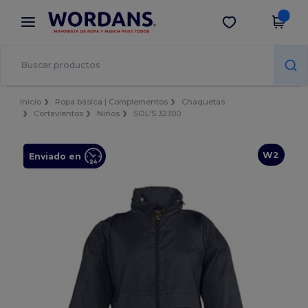
×
App de Wordans
Descargar app
¡Mejores precios en app!
Inicio
Ropa básica | Complementos
Chaquetas
Cortavientos
Niños
SOL'S 32300
W2
Enviado en