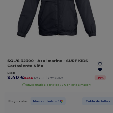
SOL'S
32300
- Azul marino
- SURF KIDS
Cortaviento Niño
Desde
9.40 €
|
-
20
%
11.72 €
IVA incl.
7.77 €
s/IVA
Envío gratis a partir de 79 € en este almacén!
Elegir color:
Mostrar todo
+ 5
Tabla de tallas