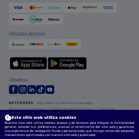
Métodos de envío
Síguenos
2026. Todos los derechos reservados
Términos y Condiciones
|
Política de personalización
|
Política de
Privacidad
|
Política de Cookies
|
Mapa del sitio
Este sitio web utiliza cookies
Nuestro sitio web utiliza cookies propias y de terceros para mejorar la funcionalidad
general, recordar tus preferencias, analizar el rendimiento del sitio web y garantizar
Madrid
|
Barcelona
|
Valencia
|
Seville
|
Zaragoza
|
Málaga
|
Murcia
|
una experiencia de navegación fluida y personalizada, que incluye contenido adaptado,
Palma
|
Bilbao
|
Alicante
interacciones optimizadas con nuestro sitio web y publicidad.