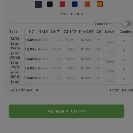
Azul marino
Stock En 89 días
1-7
8-23
24-71
72-143
144-287
288 +
Más
Talla
Stock
Cantida
+
12/14
18.09
16.64
14.47
13.02
10.86
9.40
€
€
€
€
€
€
1977
jaar
+
05/06
18.09
16.64
14.47
13.02
10.86
9.40
€
€
€
€
€
€
638
jaar
+
07/08
18.09
16.64
14.47
13.02
10.86
9.40
€
€
€
€
€
€
1985
jaar
+
09/11
18.09
16.64
14.47
13.02
10.86
9.40
€
€
€
€
€
€
1796
jaar
+
15/16
18.09
16.64
14.47
13.02
10.86
9.40
€
€
€
€
€
€
777
jaar
Selecciones:
0
Total:
0.00 
Agregar al Carrito
¡Personalízalo!