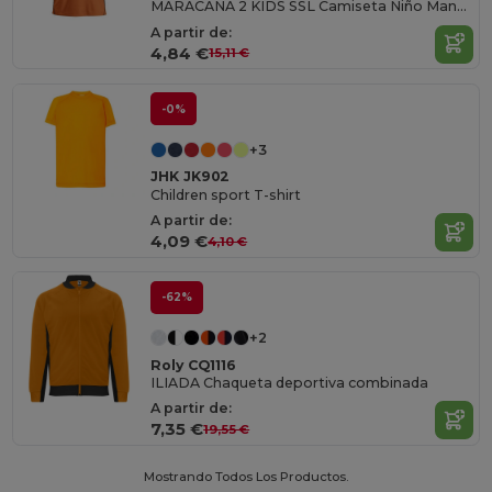
MARACANA 2 KIDS SSL Camiseta Niño Manga Corta
A partir de:
4,84 €
15,11 €
-0%
+3
JHK JK902
Children sport T-shirt
A partir de:
4,09 €
4,10 €
-62%
+2
Roly CQ1116
ILIADA Chaqueta deportiva combinada
A partir de:
7,35 €
19,55 €
Mostrando Todos Los Productos.