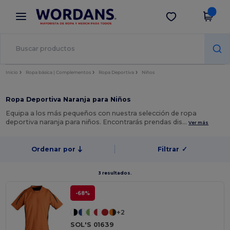
×
App de Wordans
Descargar app
¡Mejores precios en app!
Inicio
Ropa básica | Complementos
Ropa Deportiva
Niños
Ropa Deportiva Naranja para Niños
Equipa a los más pequeños con nuestra selección de ropa
deportiva naranja para niños. Encontrarás prendas dis…
Ver más
Ordenar por
Filtrar
✓
3 resultados.
-68%
+2
SOL'S 01639