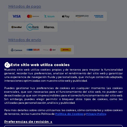
Métodos de pago
Métodos de envío
Este sitio web utiliza cookies
Nuestro sitio web utiliza cookies propias y de terceros para mejorar la funcionalidad
general, recordar tus preferencias, analizar el rendimiento del sitio web y garantizar
una experiencia de navegación fluida y personalizada, que incluye contenido adaptado,
interacciones optimizadas con nuestro sitio web y publicidad.
Síguenos
Puedes gestionar tus preferencias de cookies en cualquier momento. Las cookies
esenciales, que son necesarias para el funcionamiento del sitio web, no pueden ser
desactivadas ya que son imprescindibles para el correcto funcionamiento del sitio web.
Sin embargo, puedes elegir permitir o bloquear otros tipos de cookies, como las
utilizadas para personalización, análisis y publicidad.
2026. Todos los derechos reservados
Términos y Condiciones
|
Política de personalización
|
Política de
Para más detalles sobre cómo utilizamos las cookies, cómo controlarlas y sobre cookies
Privacidad
|
Política de Cookies
|
Mapa del sitio
de terceros, revisa nuestra Política de
Política de Cookies
y
Privacy Policy
.
👋
Hola
Preferencias de revisión
Si tienes dudas o preguntas,
Madrid
|
Barcelona
|
Valencia
|
Seville
|
Zaragoza
|
Málaga
|
Murcia
|