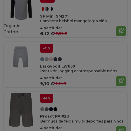
SF Mini SM271
Camiseta beisbol manga larga niño
Organic
A partir de:
Cotton
6,12 €
10,20 €
-41%
Larkwood LW850
Pantalón jogging ecorresponsable niños
A partir de:
9,10 €
15,54 €
-14%
Proact PA1023
Bermuda de felpa multi-deportes para niños
A partir de: