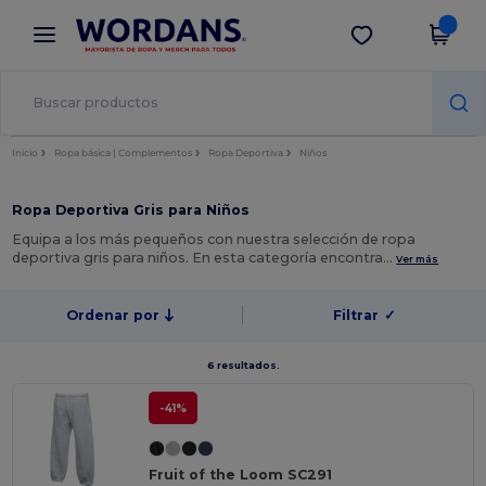
×
App de Wordans
Descargar app
¡Mejores precios en app!
Inicio
Ropa básica | Complementos
Ropa Deportiva
Niños
Ropa Deportiva Gris para Niños
Equipa a los más pequeños con nuestra selección de ropa
deportiva gris para niños. En esta categoría encontra…
Ver más
Ordenar por
Filtrar
✓
6 resultados.
-41%
Fruit of the Loom SC291