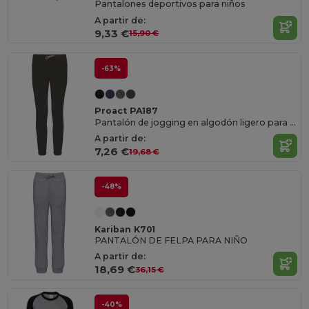
Pantalones deportivos para niños
A partir de:
9,33 €
15,90 €
-63%
Proact PA187
Pantalón de jogging en algodón ligero para niño
A partir de:
7,26 €
19,68 €
-48%
Kariban K701
PANTALÓN DE FELPA PARA NIÑO
A partir de:
18,69 €
36,15 €
-40%