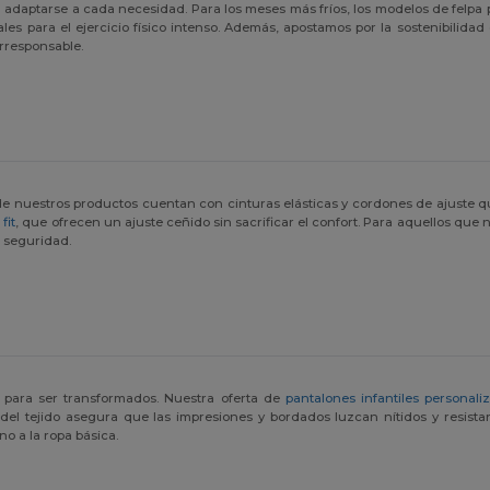
adaptarse a cada necesidad. Para los meses más fríos, los modelos de felpa
ales para el ejercicio físico intenso. Además, apostamos por la sostenibili
rresponsable.
a de nuestros productos cuentan con cinturas elásticas y cordones de ajuste q
fit
, que ofrecen un ajuste ceñido sin sacrificar el confort. Para aquellos qu
 seguridad.
 para ser transformados. Nuestra oferta de
pantalones infantiles personali
del tejido asegura que las impresiones y bordados luzcan nítidos y resist
o a la ropa básica.