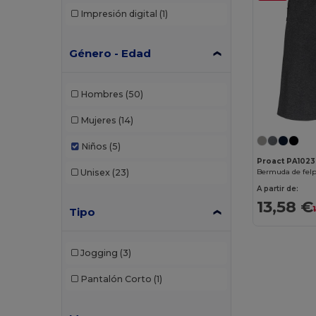
Impresión digital
(1)
Género - Edad
Hombres
(50)
Mujeres
(14)
Niños
(5)
Proact PA1023
Unisex
(23)
A partir de:
13,58 €
Tipo
Jogging
(3)
Pantalón Corto
(1)