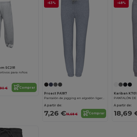
-63%
-48%
¡Personalízalo!
oom SC291
rtivos para niños
Comprar
,90 €
Proact PA187
Kariban K701
Pantalón de jogging en algodón ligero para niño
PANTALÓN DE
A partir de:
A partir de:
7,26 €
18,69 
Comprar
19,68 €