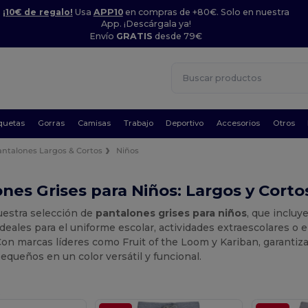
¡10€ de regalo!
Usa
APP10
en compras de +80€. Solo en nuestra
App. ¡Descárgala ya!
Envío
GRATIS
desde 79€
quetas
Gorras
Camisas
Trabajo
Deportivo
Accesorios
Otros
antalones Largos & Cortos
Niños
nes Grises para Niños: Largos y Corto
estra selección de
pantalones grises para niños
, que inclu
Ideales para el uniforme escolar, actividades extraescolares o 
Con marcas líderes como Fruit of the Loom y Kariban, garanti
equeños en un color versátil y funcional.
.