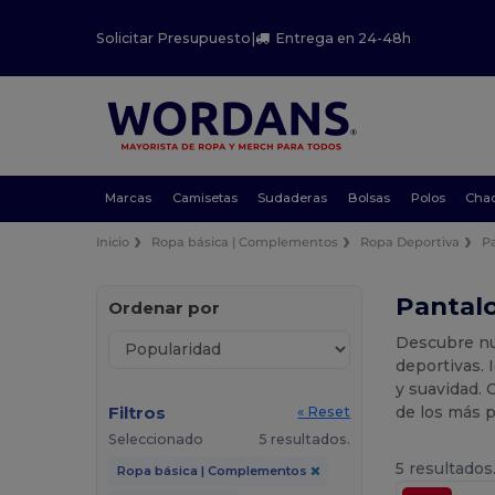
Solicitar Presupuesto
|
Entrega en 24-48h
Marcas
Camisetas
Sudaderas
Bolsas
Polos
Cha
Inicio
Ropa básica | Complementos
Ropa Deportiva
P
Pantalo
Ordenar por
Descubre nu
deportivas. 
y suavidad. 
Filtros
de los más p
« Reset
Seleccionado
5 resultados.
5 resultados
Ropa básica | Complementos