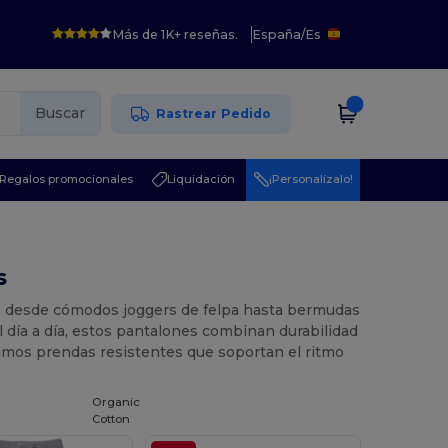
Más de 1K+ reseñas.
España
/
Es
Buscar
Rastrear Pedido
Regalos promocionales
Liquidación
¡Personalízalo!
s
ye desde cómodos joggers de felpa hasta bermudas
el día a día, estos pantalones combinan durabilidad
zamos prendas resistentes que soportan el ritmo
Organic
Cotton