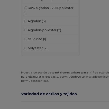
80% algodón - 20% poliéster
(1)
Algodón
(3)
Algodón-poliéster
(2)
de Punto
(1)
polyester
(2)
Nuestra colección de
pantalones grises para niños
está di
para disimular el desgaste, convirtiéndose en el aliado perfec
bermudas técnicas.
Variedad de estilos y tejidos