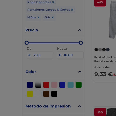
Ropa Deportiva
-41%
Pantalones Largos & Cortos
Niños
Gris
Precio
De
Hasta
€
€
Fruit of the L
Pantalones depo
A partir de:
Color
9,33 €
15
Método de impresión
-14%