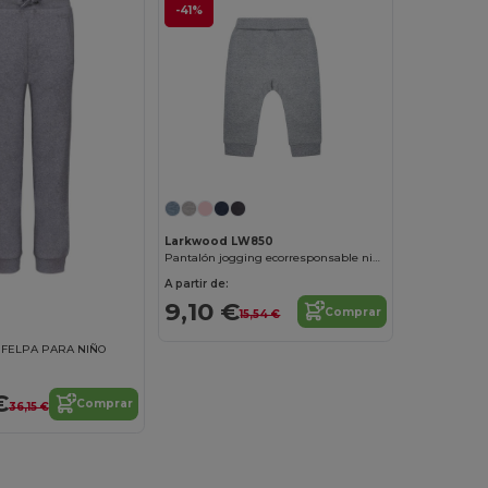
-41%
Larkwood LW850
Pantalón jogging ecorresponsable niños
A partir de:
9,10 €
Comprar
15,54 €
 FELPA PARA NIÑO
€
Comprar
36,15 €