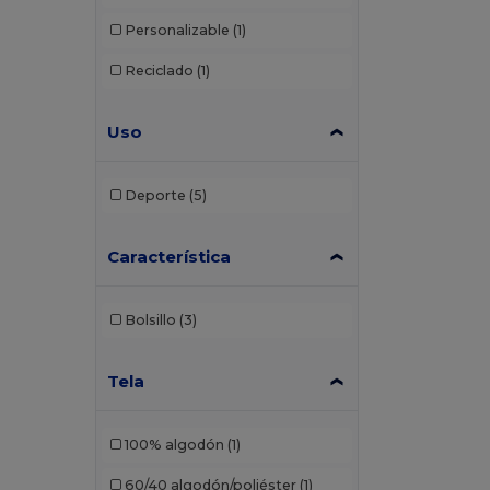
Personalizable
(1)
Reciclado
(1)
Uso
Deporte
(5)
Característica
Bolsillo
(3)
Tela
100% algodón
(1)
60/40 algodón/poliéster
(1)