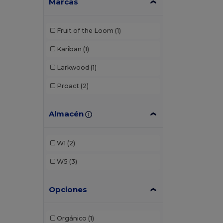
Marcas
Fruit of the Loom
(1)
Kariban
(1)
Larkwood
(1)
Proact
(2)
Almacén
W1
(2)
W5
(3)
Opciones
Orgánico
(1)