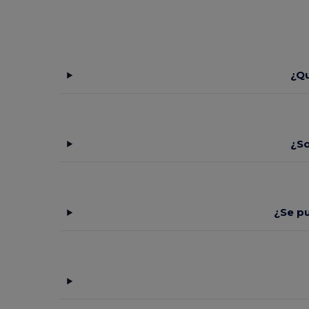
¿Qu
¿So
¿Se p