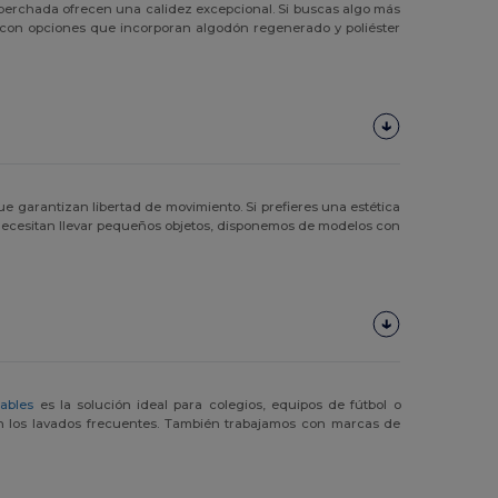
 perchada ofrecen una calidez excepcional. Si buscas algo más
dad con opciones que incorporan algodón regenerado y poliéster
ue garantizan libertad de movimiento. Si prefieres una estética
e necesitan llevar pequeños objetos, disponemos de modelos con
zables
es la solución ideal para colegios, equipos de fútbol o
an los lavados frecuentes. También trabajamos con marcas de