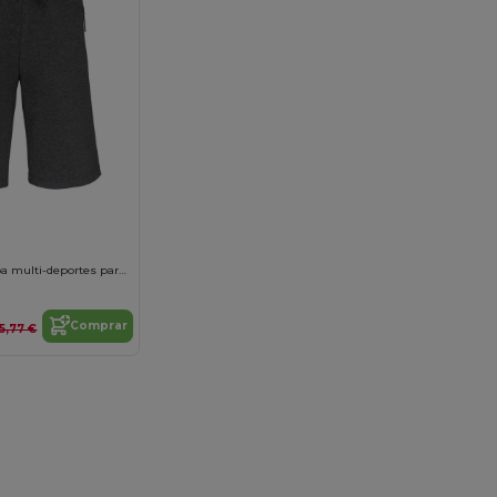
Bermuda de felpa multi-deportes para niños
Comprar
15,77 €