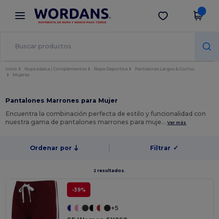
×
App de Wordans
Descargar app
¡Mejores precios en app!
Inicio
Ropa básica | Complementos
Ropa Deportiva
Pantalones Largos & Cortos
Mujeres
Pantalones Marrones para Mujer
Encuentra la combinación perfecta de estilo y funcionalidad con
nuestra gama de pantalones marrones para muje…
Ver más
Ordenar por
Filtrar
✓
2 resultados.
-39%
+5