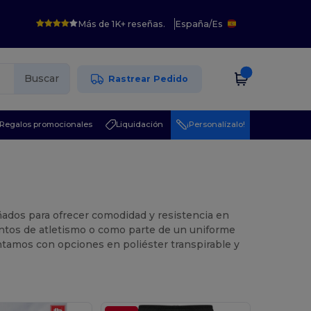
Más de 1K+ reseñas.
España
/
Es
Buscar
Rastrear Pedido
Regalos promocionales
Liquidación
¡Personalízalo!
eñados para ofrecer comodidad y resistencia en
ientos de atletismo o como parte de un uniforme
ontamos con opciones en poliéster transpirable y