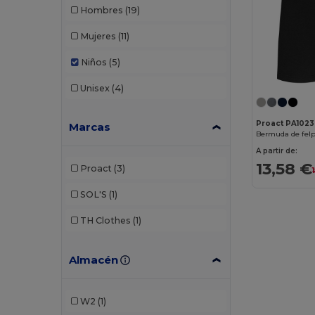
Hombres
(19)
Mujeres
(11)
Niños
(5)
Unisex
(4)
Proact PA1023
Marcas
A partir de:
13,58 €
Proact
(3)
SOL'S
(1)
TH Clothes
(1)
Almacén
W2
(1)