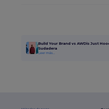
Build Your Brand vs AWDis Just Hoo
Sudadera
Leer más...