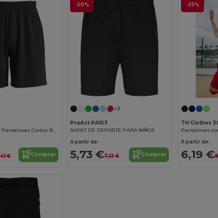
-20%
-25%
+3
ProAct PA103
TH Clothes 3
SAN SIRO KIDS 2 Pantalones Cortos Básicos De Niño
SHORT DE DEPORTE PARA NIÑOS
A partir de:
A partir de:
5,73 €
6,19 €
Comprar
Comprar
,41 €
7,13 €
8