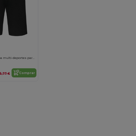
Bermuda de felpa multi-deportes para niños
Comprar
15,77 €