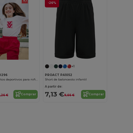
-26%
+1
0296
PROACT PA1052
Pantalones cortos deportivos para niños
Short de baloncesto infantil
A partir de:
7,13 €
Comprar
Comprar
,26 €
9,66 €