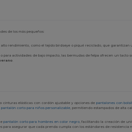
ades de los más pequeños:
e alto rendimiento, como el tejido birdseye o piqué reciclado, que garantizan
 o para actividades de bajo impacto, las bermudas de felpa ofrecen un tacto
 verano
.
 cinturas elásticas con cordón ajustable y opciones de
pantalones con bolsil
n
pantalón corto para niños personalizable
, permitiendo estampados de alta cal
de
pantalón corto para hombres en color negro
, facilitando la creación de u
s para asegurar que cada prenda cumpla con los estándares de resistencia nec