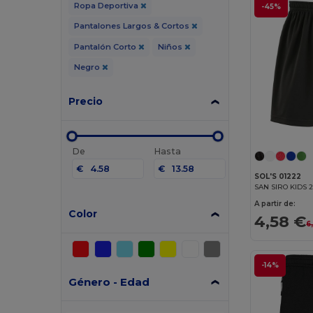
Ropa Deportiva
-45%
Pantalones Largos & Cortos
Pantalón Corto
Niños
Negro
Precio
De
Hasta
€
€
SOL'S 01222
A partir de:
Color
4,58 €
6
-14%
Género - Edad