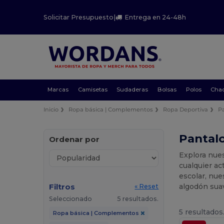
Solicitar Presupuesto
|
Entrega en 24-48h
Marcas
Camisetas
Sudaderas
Bolsas
Polos
Cha
Inicio
Ropa básica | Complementos
Ropa Deportiva
P
Pantalo
Ordenar por
Explora nue
cualquier ac
escolar, nue
Filtros
algodón suav
« Reset
Seleccionado
5 resultados.
5 resultados
Ropa básica | Complementos