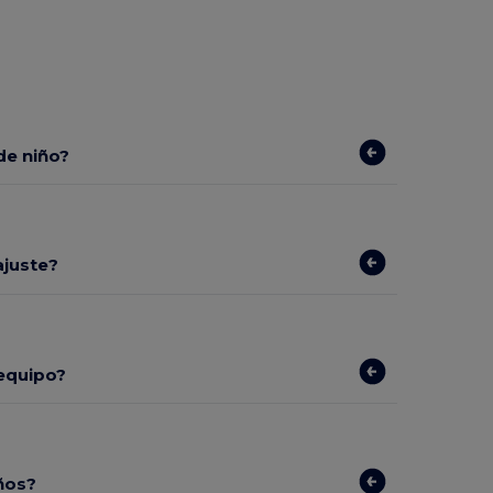
de niño?
ajuste?
 equipo?
ños?