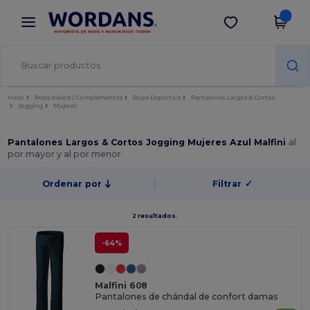
×
App de Wordans
Descargar app
¡Mejores precios en app!
Inicio
Ropa básica | Complementos
Ropa Deportiva
Pantalones Largos & Cortos
Jogging
Mujeres
Pantalones Largos & Cortos Jogging Mujeres Azul Malfini
al
por mayor y al por menor
Ordenar por
Filtrar
✓
2 resultados.
-64%
Malfini 608
Pantalones de chándal de confort damas